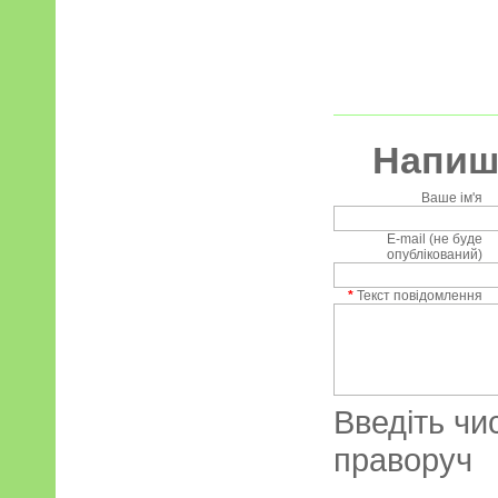
Напиші
Ваше ім'я
E-mail (не буде
опублікований)
*
Текст повідомлення
Введіть чи
праворуч