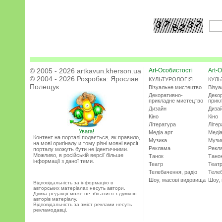
© 2005 - 2026 artkavun.kherson.ua
Art-Особистості
Art-О
© 2004 - 2026 Розробка:
Ярослав
КУЛЬТУРОЛОГІЯ
КУЛЬ
Полещук
Візуальне мистецтво
Візу
Декоративно-
Деко
прикладне мистецтво
прик
Дизайн
Диза
Кіно
Кіно
Література
Літер
Увага!
Медіа арт
Медіа
Контент на порталі подається, як правило,
Музика
Музи
на мові оригіналу и тому різні мовні версії
Реклама
Рекл
порталу можуть бути не ідентичними.
Можливо, в російській версії більше
Танок
Тано
інформації з даної теми.
Театр
Теат
Телебачення, радіо
Телеб
Шоу, масові видовища
Шоу,
Відповідальність за інформацію в
авторських матеріалах несуть автори.
Думка редакції може не збігатися з думкою
авторів матеріалу.
Відповідальність за зміст реклами несуть
рекламодавці.