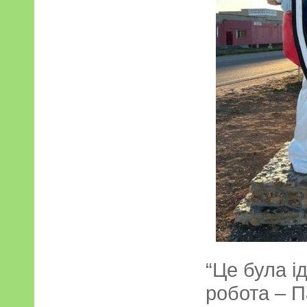
“Це була і
робота – П