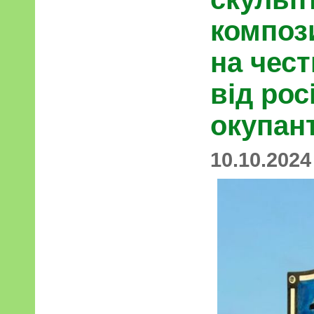
композ
на чес
від рос
окупан
10.10.2024