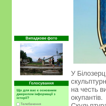
Випадкове фото
У Білозерц
скульптурн
Голосування
на честь в
Що для вас є основним
джерелом інформації з
окупантів.
історії?
Скульптур
Телебачення