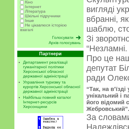
Кіно
Інтернет
вигляді ук
Література
Шкільні підручники
вбранні, я
Інше
Не цікавлюся історією
шаблю, сто
взагалі
Зі зворотно
Архів голосувань
“Незламні. 
Партнери
Про це на
Департамент реалізації
депутат Бі
гуманітарної політики
Херсонської обласної
ради Олекс
державної адміністрації
Управління туризму та
курортів Херсонської обласної
“Так, на в’їзд
державної адміністрації
унікальний і п
Найбільш повний каталог
його відомий 
Інтернет-ресурсів
Херсонщини
Жебровський”
За словами
Надеждівсь