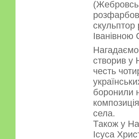
(Жебровськ
розфарбов
скульптор 
Іванівною 
Нагадаємо
створив у 
честь чоти
українських
боронили 
композиція
села.
Також у На
Ісуса Хрис