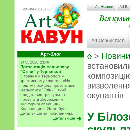
Art-Новини
Art-Бл
on-line с 20.02.06
Art-Особистості
>
Новини
Арт-блог
14.05.2026, 23:46
встановил
Презентація мальопису
"Стіни" у Тернополі
композицію
9 травня у Тернополі у
креативному кластері «Na
визволення
пошті» пройшла презентація
мальопису "Стіни", який
окупантів
представив три культові
проєкти зі збереження
культурної спадщини
Херсонщини. Як це було:
У Біло
детальніше за посиланням.
Детальніше
скульп