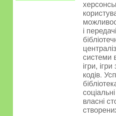
херсонськ
користува
можливос
і передач
бібліотеч
централіз
системи в
ігри, ігр
кодів. Ус
бібліотек
соціальн
власні ст
створени