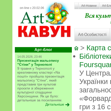
Art-Новини
Art-Бл
on-line с 20.02.06
Art-Особистості
>
Карта 
Арт-блог
Бібліотек
14.05.2026, 23:46
Презентація мальопису
Foursqua
"Стіни" у Тернополі
9 травня у Тернополі у
У Централ
креативному кластері «Na
пошті» пройшла презентація
Українки
мальопису "Стіни", який
представив три культові
загально
проєкти зі збереження
культурної спадщини
Херсонщини. Як це було:
«Форвард 
детальніше за посиланням.
Детальніше
гри з 16 