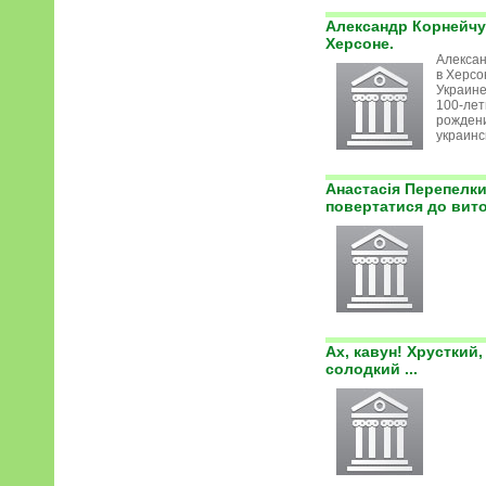
Александр Корнейчу
Херсоне.
Алексан
в Херсо
Украине
100-лет
рождени
украинск
Анастасія Перепелк
повертатися до вит
Ах, кавун! Хрусткий,
солодкий ...