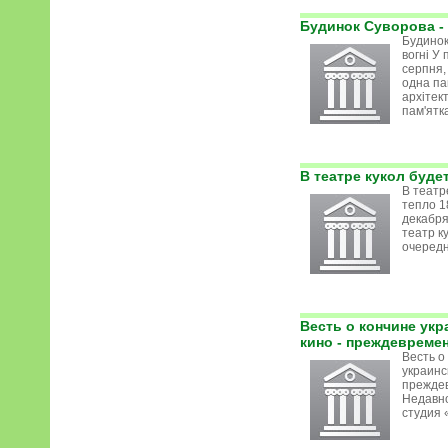
Будинок Суворова - 
Будинок
вогні У 
серпня,
одна па
архітек
пам'ятка 
В театре кукол буде
В театр
тепло 1
декабря
театр к
очередно
Весть о кончине укр
кино - преждевреме
Весть о
украинс
прежде
Недавно
студия «