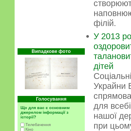
створюют
наповнюю
філій.
У 2013 р
оздоровит
Випадкове фото
таланови
дітей
Соціальні
Украйни 
спрямова
Голосування
для всебі
Що для вас є основним
джерелом інформації з
нашої де
історії?
при цьом
Телебачення
Кіно