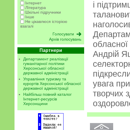
і підтрим
Інтернет
Література
таланови
Шкільні підручники
Інше
Не цікавлюся історією
наголоси
взагалі
Департам
Архів голосувань
обласної 
Партнери
Андрій Яц
Департамент реалізації
селекторн
гуманітарної політики
Херсонської обласної
підкресли
державної адміністрації
Управління туризму та
увага при
курортів Херсонської обласної
державної адміністрації
творчих з
Найбільш повний каталог
Інтернет-ресурсів
оздоровл
Херсонщини