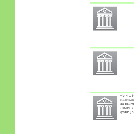
«Бініше
називаю
за яким
людства
функціон