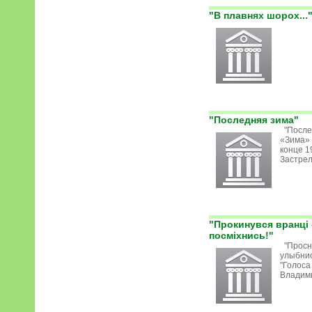
"В плавнях шорох...
"Последняя зима"
"После
«Зима» 
конце 1
Застрель
"Прокинувся вранці 
посміхнись!"
"Просну
улыбнис
"Голоса
Владими