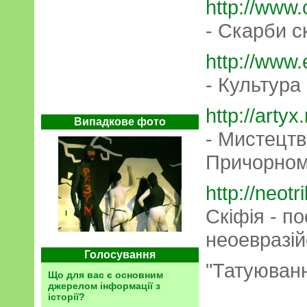
http://www.
- Скарби с
http://www.e
- Культура 
http://arty
Випадкове фото
- Мистецтв
Причорном
http://neotr
Скіфія - по
неоевразі
Голосування
"Татуюван
Що для вас є основним
джерелом інформації з
історії?