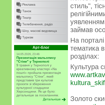
стиль", тіс
Реклама
Танок
релігійним
Театр
уявленнями
Телебачення, радіо
займав осо
Шоу, масові видовища
Туризм
На порталі
тематика в
Арт-блог
розділах:
14.05.2026, 23:46
Презентація мальопису
"Стіни" у Тернополі
Культура с
9 травня у Тернополі у
креативному кластері «Na
пошті» пройшла презентація
www.artkav
мальопису "Стіни", який
представив три культові
kultura_ski
проєкти зі збереження
культурної спадщини
Херсонщини. Як це було:
детальніше за посиланням.
Золото ск
Детальніше