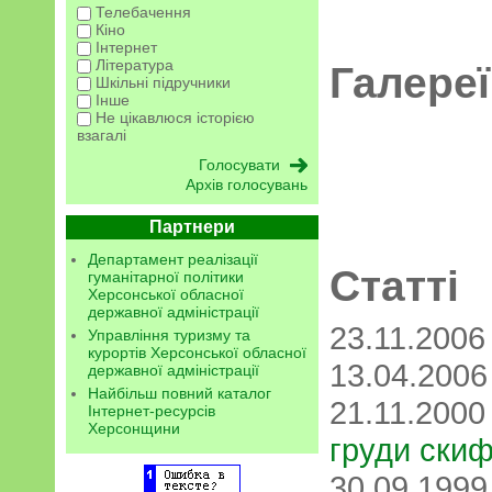
Телебачення
Кіно
Інтернет
Література
Галереї
Шкільні підручники
Інше
Не цікавлюся історією
взагалі
Архів голосувань
Партнери
Департамент реалізації
Статті
гуманітарної політики
Херсонської обласної
державної адміністрації
23.11.200
Управління туризму та
курортів Херсонської обласної
13.04.200
державної адміністрації
Найбільш повний каталог
21.11.200
Інтернет-ресурсів
Херсонщини
груди скиф
30.09.199