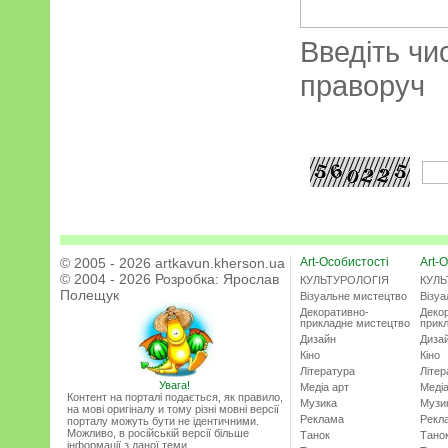
Введіть чи
праворуч
© 2005 - 2026 artkavun.kherson.ua
Art-Особистості
Art-О
© 2004 - 2026 Розробка:
Ярослав
КУЛЬТУРОЛОГІЯ
КУЛЬ
Полещук
Візуальне мистецтво
Візу
Декоративно-
Деко
прикладне мистецтво
прик
Дизайн
Диза
Кіно
Кіно
Література
Літер
Увага!
Медіа арт
Медіа
Контент на порталі подається, як правило,
Музика
Музи
на мові оригіналу и тому різні мовні версії
Реклама
Рекл
порталу можуть бути не ідентичними.
Можливо, в російській версії більше
Танок
Тано
інформації з даної теми.