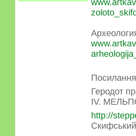
www.artkav
zoloto_skif
Археологи
www.artkav
arheologija
Посилання 
Геродот пр
IV. МЕЛЬ
http://step
Скифський