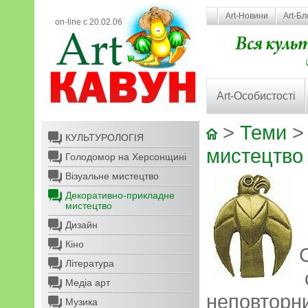
Art-Новини
Art-Бл
on-line с 20.02.06
Art-Особистості
>
Теми
КУЛЬТУРОЛОГІЯ
мистецтво
Голодомор на Херсонщині
Візуальне мистецтво
Декоративно-прикладне
мистецтво
Дизайн
Кіно
Література
Медіа арт
неповторн
Музика