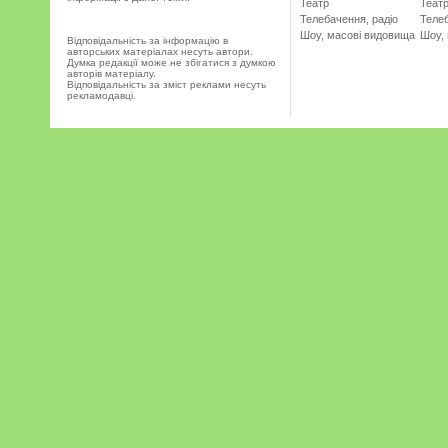
Театр
Теат
Телебачення, радіо
Телеб
Шоу, масові видовища
Шоу,
Відповідальність за інформацію в
авторських матеріалах несуть автори.
Думка редакції може не збігатися з думкою
авторів матеріалу.
Відповідальність за зміст реклами несуть
рекламодавці.