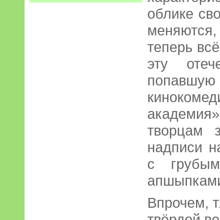
облике св
меняются,
теперь вс
эту отеч
попавшую
киноком
академия»
творцам 
надписи н
с грубым
апшыпкам
Впрочем, т
твёрдой в