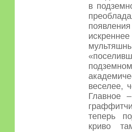
в подземн
преоблада
появления
искренне
мультяшн
«посели
подземном
академичес
веселее, 
Главное –
граффитч
теперь п
криво та