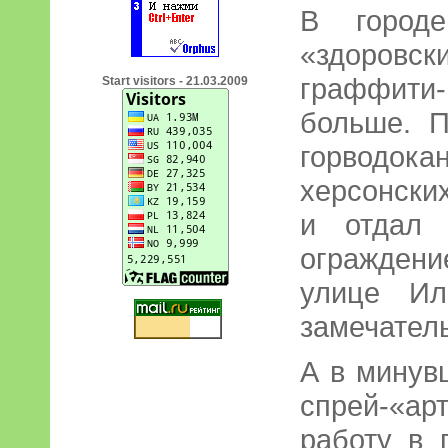
В городе
«здоров
граффити
Start visitors - 21.03.2009
больше. П
горвод
херсонски
и отдал 
ограждени
улице Ил
замечател
А в минув
спрей-«а
работу в 