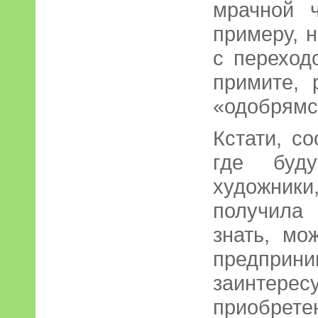
мрачной ч
примеру, 
с переход
примите, 
«одобрямс
Кстати, с
где буду
художни
получила
знать, мо
предприн
заинтер
приобрете