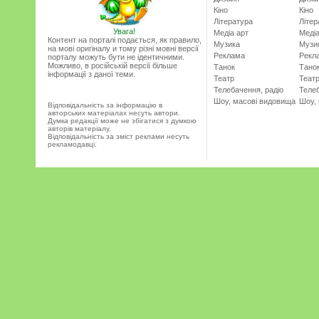
Кіно
Кіно
Література
Літер
Увага!
Медіа арт
Медіа
Контент на порталі подається, як правило,
Музика
Музи
на мові оригіналу и тому різні мовні версії
Реклама
Рекл
порталу можуть бути не ідентичними.
Можливо, в російській версії більше
Танок
Тано
інформації з даної теми.
Театр
Теат
Телебачення, радіо
Телеб
Шоу, масові видовища
Шоу,
Відповідальність за інформацію в
авторських матеріалах несуть автори.
Думка редакції може не збігатися з думкою
авторів матеріалу.
Відповідальність за зміст реклами несуть
рекламодавці.