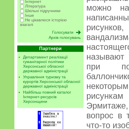
Інтернет
можно на
Література
Шкільні підручники
написанн
Інше
Не цікавлюся історією
взагалі
рисунк
вандали
Архів голосувань
настоящ
Партнери
называют 
Департамент реалізації
гуманітарної політики
при по
Херсонської обласної
державної адміністрації
баллонч
Управління туризму та
курортів Херсонської обласної
некоторы
державної адміністрації
Найбільш повний каталог
рисункам 
Інтернет-ресурсів
Херсонщини
Эрмитаже,
вопрос в т
что-то изо