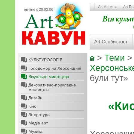
Art-Новини
Art-Бл
on-line с 20.02.06
Art-Особистості
>
Теми
КУЛЬТУРОЛОГІЯ
Херсонське
Голодомор на Херсонщині
були тут»
Візуальне мистецтво
Декоративно-прикладне
мистецтво
Дизайн
«Ки
Кіно
Література
Медіа арт
Музика
Херсонски