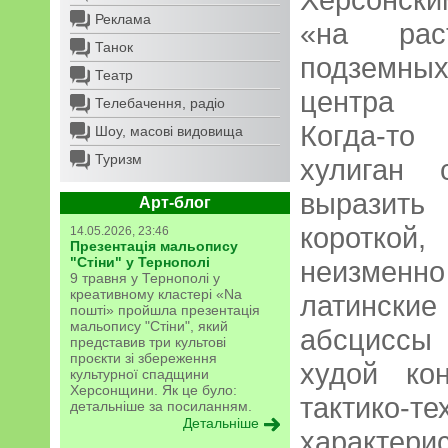
Реклама
«на рас
Танок
подземных
Театр
центра
Телебачення, радіо
Когда-то
Шоу, масові видовища
Туризм
хулиган 
выразит
Арт-блог
короткой
14.05.2026, 23:46
Презентація мальопису
"Стіни" у Тернополі
неизменн
9 травня у Тернополі у
креативному кластері «Na
латинские
пошті» пройшла презентація
мальопису "Стіни", який
абсциссы
представив три культові
проєкти зі збереження
худой ко
культурної спадщини
Херсонщини. Як це було:
тактико-те
детальніше за посиланням.
Детальніше
характер