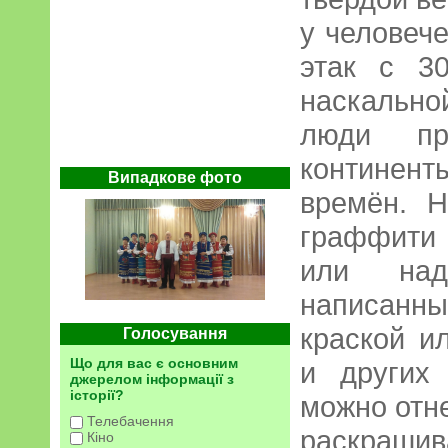
у человеч
этак с 3
наскальн
люди пр
континен
Випадкове фото
времён. 
граффити 
или надп
написанн
краской и
Голосування
Що для вас є основним
и других
джерелом інформації з
історії?
можно отн
Телебачення
раскрашив
Кіно