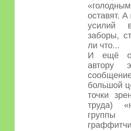
«голодным
оставят. А
усилий в
заборы, с
ли что...
И ещё од
автору э
сообщени
большой ц
точки зре
труда) «
группы 
граффитчи