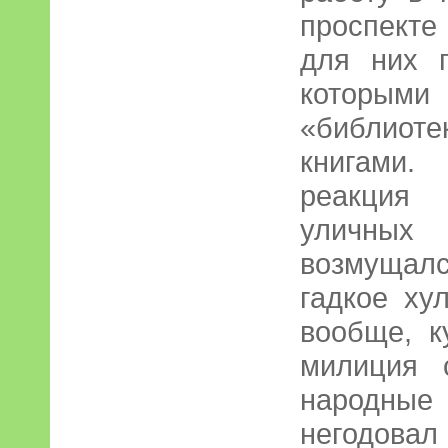
проспект
для них 
котор
«библиоте
книгами
реакция 
уличных 
возмущал
гадкое ху
вообще, к
милиция 
народные 
негодовал 