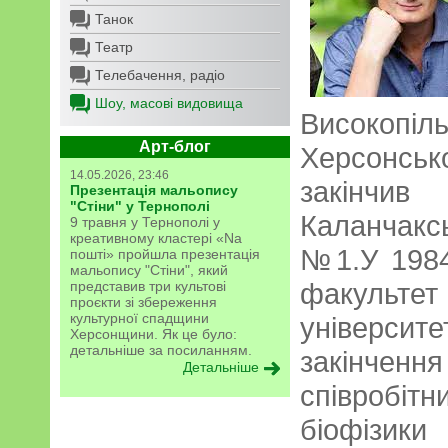
Танок
Театр
Телебачення, радіо
Шоу, масові видовища
Високоп
Арт-блог
Херсонськ
14.05.2026, 23:46
закінчив
Презентація мальопису
"Стіни" у Тернополі
Каланчак
9 травня у Тернополі у
креативному кластері «Na
№1.У 1984
пошті» пройшла презентація
мальопису "Стіни", який
факультет
представив три культові
проєкти зі збереження
культурної спадщини
університ
Херсонщини. Як це було:
детальніше за посиланням.
закінчен
Детальніше
співробітн
біофізики