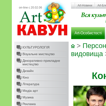
Art-Новини
Art-Бл
on-line с 20.02.06
Art-Особистості
>
Персон
КУЛЬТУРОЛОГІЯ
видовища
Візуальне мистецтво
Декоративно-прикладне
мистецтво
Дизайн
Ко
Кіно
Література
Медіа арт
Музика
Реклама