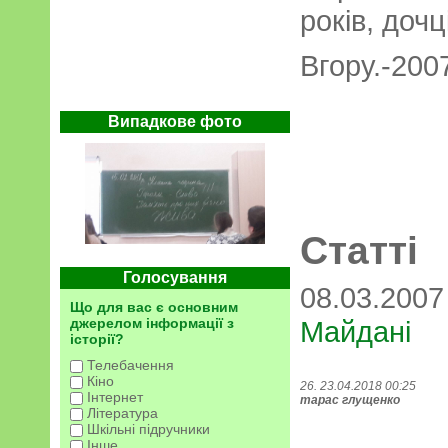
років, дочц
Вгору.-200
Випадкове фото
Статті
Голосування
08.03.200
Що для вас є основним
Майдані
джерелом інформації з
історії?
Телебачення
Кіно
26. 23.04.2018 00:25
Інтернет
тарас глущенко
Література
Шкільні підручники
Інше