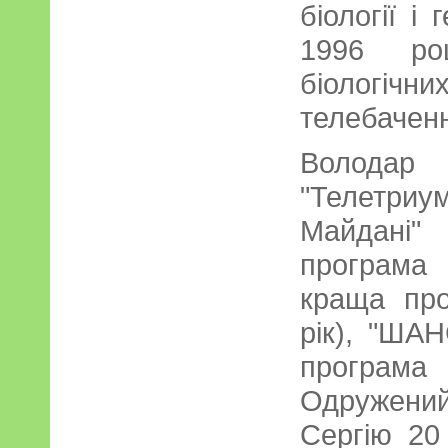
біології і
1996 ро
біологічни
телебаченн
Володар
"Телетр
Майдані
програма 
краща про
рік), "ША
програма
Одружени
Сергію 20