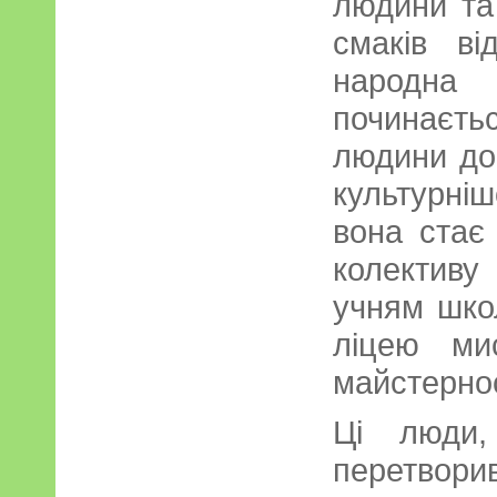
людини та
смаків ві
народна 
починаєт
людини до 
культурні
вона стає 
колектив
учням шко
ліцею ми
майстернос
Ці люди,
перетвори