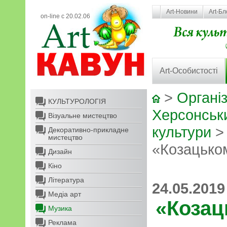
Art-Новини
Art-Бл
on-line с 20.02.06
Art-Особистості
>
Організ
КУЛЬТУРОЛОГІЯ
Херсонськ
Візуальне мистецтво
культури
Декоративно-прикладне
мистецтво
«Козацько
Дизайн
Кіно
Література
24.05.2019
Медіа арт
«Козац
Музика
Реклама