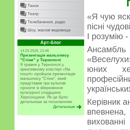
Танок
Театр
«Я чую яск
Телебачення, радіо
пісні чудов
Шоу, масові видовища
І розумію 
Арт-блог
Ансамбл
14.05.2026, 23:46
Презентація мальопису
«Веселухи
"Стіни" у Тернополі
9 травня у Тернополі у
юних хе
креативному кластері «Na
пошті» пройшла презентація
профес
мальопису "Стіни", який
представив три культові
українськи
проєкти зі збереження
культурної спадщини
Херсонщини. Як це було:
Керівник 
детальніше за посиланням.
Детальніше
впевнена
вихованні