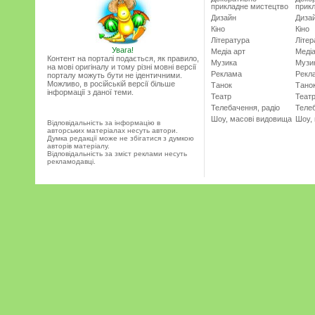
прикладне мистецтво
прик
Дизайн
Диза
Кіно
Кіно
Література
Літер
Увага!
Медіа арт
Медіа
Контент на порталі подається, як правило,
Музика
Музи
на мові оригіналу и тому різні мовні версії
Реклама
Рекл
порталу можуть бути не ідентичними.
Можливо, в російській версії більше
Танок
Тано
інформації з даної теми.
Театр
Теат
Телебачення, радіо
Телеб
Шоу, масові видовища
Шоу,
Відповідальність за інформацію в
авторських матеріалах несуть автори.
Думка редакції може не збігатися з думкою
авторів матеріалу.
Відповідальність за зміст реклами несуть
рекламодавці.