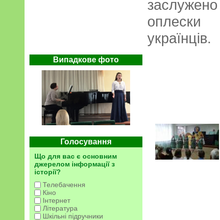
заслужен
оплески 
українців.
Випадкове фото
Голосування
Що для вас є основним
джерелом інформації з
історії?
Телебачення
Кіно
Інтернет
Література
Шкільні підручники