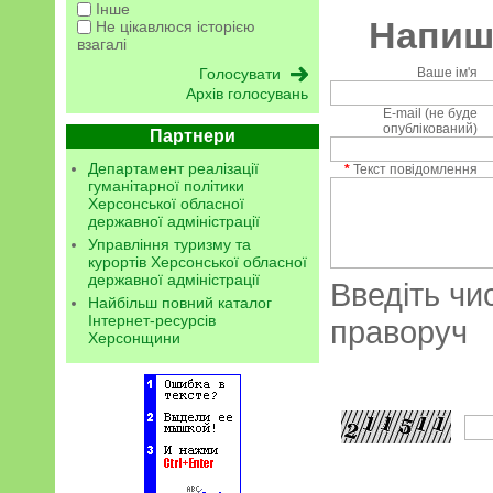
Інше
Напиші
Не цікавлюся історією
взагалі
Ваше ім'я
Архів голосувань
E-mail (не буде
опублікований)
Партнери
Департамент реалізації
*
Текст повідомлення
гуманітарної політики
Херсонської обласної
державної адміністрації
Управління туризму та
курортів Херсонської обласної
державної адміністрації
Введіть чи
Найбільш повний каталог
Інтернет-ресурсів
праворуч
Херсонщини