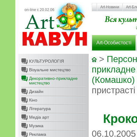
Art-Новини
Art-Бл
on-line с 20.02.06
Art-Особистості
>
Персон
КУЛЬТУРОЛОГІЯ
прикладне
Візуальне мистецтво
(Комашко)
Декоративно-прикладне
мистецтво
пристрасті
Дизайн
Кіно
Література
Крок
Медіа арт
Музика
06.10.2005
Реклама