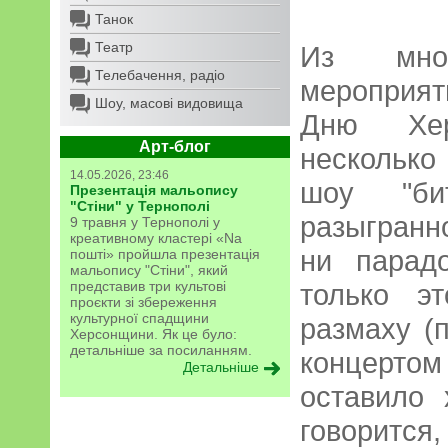
Танок
Театр
Из множ
Телебачення, радіо
мероприят
Шоу, масові видовища
Дню Хер
Арт-блог
несколько
14.05.2026, 23:46
шоу "би
Презентація мальопису
"Стіни" у Тернополі
разыгранн
9 травня у Тернополі у
креативному кластері «Na
ни парадо
пошті» пройшла презентація
мальопису "Стіни", який
представив три культові
только э
проєкти зі збереження
культурної спадщини
размаху (
Херсонщини. Як це було:
детальніше за посиланням.
концерт
Детальніше
оставило 
говорится