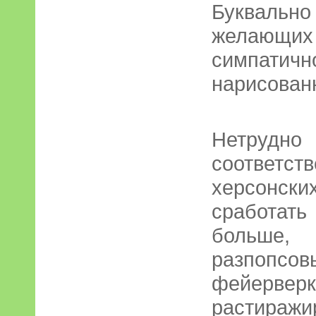
Буквальн
желающих 
симпатично
нарисованн
Нетруд
соответ
херсонс
сработа
больше
разпопсов
фейерверк
растиражи