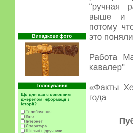
"ручная р
выше и з
потому чт
это поняли
Випадкове фото
Работа М
кавалер"
«Факты Хе
Голосування
Що для вас є основним
года
джерелом інформації з
історії?
Телебачення
Кіно
Пу
Інтернет
Література
Шкільні підручники