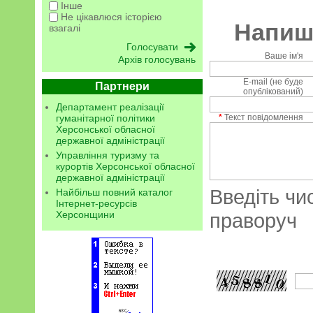
Інше
Не цікавлюся історією
Напиші
взагалі
Ваше ім'я
Архів голосувань
E-mail (не буде
Партнери
опублікований)
Департамент реалізації
гуманітарної політики
*
Текст повідомлення
Херсонської обласної
державної адміністрації
Управління туризму та
курортів Херсонської обласної
державної адміністрації
Введіть чи
Найбільш повний каталог
Інтернет-ресурсів
Херсонщини
праворуч