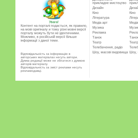
прикладне мистецтво
прик
Дизайн
Диза
Кіно
Кіно
Література
Літер
Увага!
Медіа арт
Медіа
Контент на порталі подається, як правило,
Музика
Музи
на мові оригіналу и тому різні мовні версії
Реклама
Рекл
порталу можуть бути не ідентичними.
Можливо, в російській версії більше
Танок
Тано
інформації з даної теми.
Театр
Теат
Телебачення, радіо
Телеб
Шоу, масові видовища
Шоу,
Відповідальність за інформацію в
авторських матеріалах несуть автори.
Думка редакції може не збігатися з думкою
авторів матеріалу.
Відповідальність за зміст реклами несуть
рекламодавці.