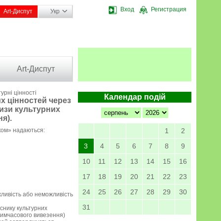
Вход
Регистрация
Art-Диспут
Укр
Art-Диспут
урні цінності
Календар подій
х цінностей через
изи культурних
я).
ком» надаються:
1
2
3
4
5
6
7
8
9
10
11
12
13
14
15
16
17
18
19
20
21
22
23
24
25
26
27
28
29
30
ливість або неможливість
31
снику культурних
тимчасового вивезення)