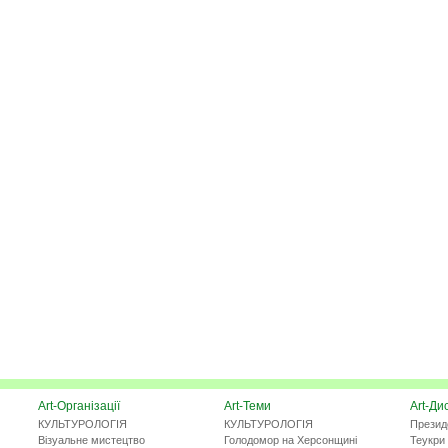
Art-Організації
Art-Теми
Art-Ди
КУЛЬТУРОЛОГІЯ
КУЛЬТУРОЛОГІЯ
Презид
Візуальне мистецтво
Голодомор на Херсонщині
Теукри 