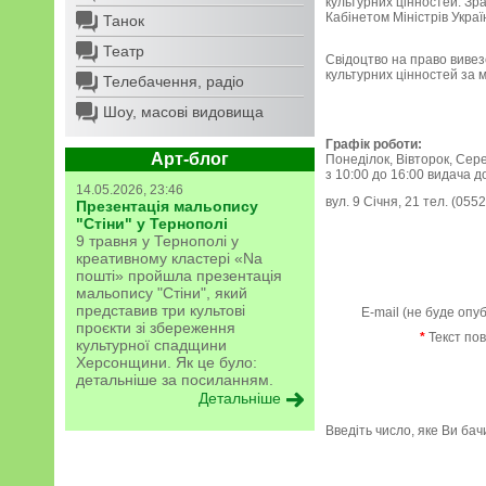
культурних цінностей. Зр
Кабінетом Міністрів Украї
Танок
Театр
Свідоцтво на право вивез
культурних цінностей за м
Телебачення, радіо
Шоу, масові видовища
Графік роботи:
Арт-блог
Понеділок, Вівторок, Сере
з 10:00 до 16:00 видача д
14.05.2026, 23:46
вул. 9 Січня, 21 тел. (055
Презентація мальопису
"Стіни" у Тернополі
9 травня у Тернополі у
креативному кластері «Na
пошті» пройшла презентація
мальопису "Стіни", який
представив три культові
E-mail (не буде опу
проєкти зі збереження
*
Текст по
культурної спадщини
Херсонщини. Як це було:
детальніше за посиланням.
Детальніше
Введіть число, яке Ви ба