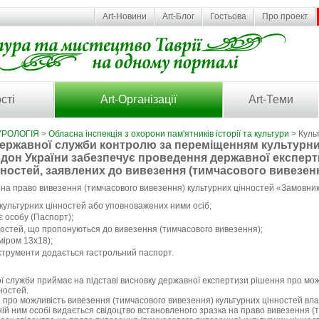
Art-Новини
Art-Блог
Гостьова
Про проект
сті
Art-Організації
Art-Теми
УРОЛОГІЯ
>
Обласна інспекція з охорони пам'ятників історії та культури
> Культ
ржавної служби контролю за переміщенням культурни
дон України забезпечує проведення державної експерт
нностей, заявлених до вивезення (тимчасового вивезенн
 на право вивезення (тимчасового вивезення) культурних цінностей «Замовни
культурних цінностей або уповноважених ними осіб;
є особу (Паспорт);
ностей, що пропонуються до вивезення (тимчасового вивезення);
міром 13х18);
нструменти додається гастрольний паспорт.
 служби приймає на підставі висновку державної експертизи рішення про мож
ностей.
 про можливість вивезення (тимчасового вивезення) культурних цінностей вла
ій ним особі видається свідоцтво встановленого зразка на право вивезення (