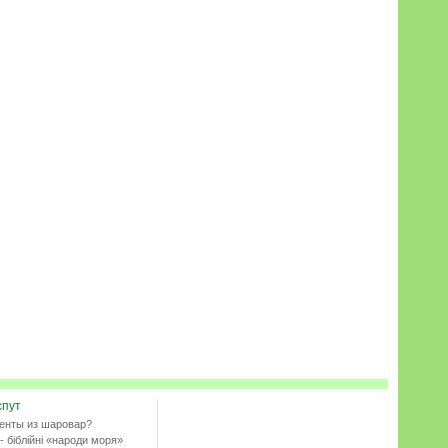
спут
енты из шаровар?
- біблійні «народи моря»