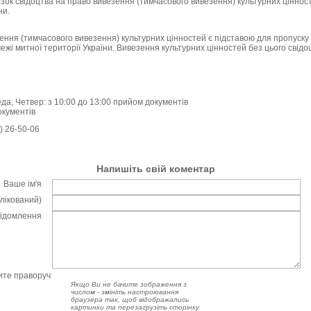
азок свідоцтва на право вивезення (тимчасового вивезення) культурних цінно
ни.
ення (тимчасового вивезення) культурних цінностей є підставою для пропуску
ежі митної території України. Вивезення культурних цінностей без цього свід
да, Четвер: з 10:00 до 13:00 прийом документів
окументів
2) 26-50-06
Напишіть свій коментар
Ваше ім'я
блікований)
відомлення
чите праворуч
Якщо Ви не бачите зображення з
числом - змініть настроювання
браузера так, щоб відображались
картинки та перезагрузіть сторінку.