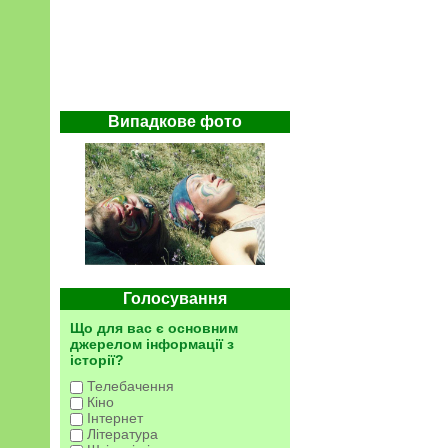
Випадкове фото
Голосування
Що для вас є основним
джерелом інформації з
історії?
Телебачення
Кіно
Інтернет
Література