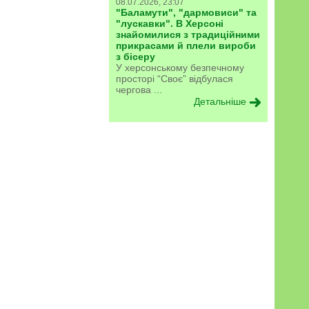
08.07.2026, 23:07
"Баламути", "дармовиси" та
"лускавки". В Херсоні
знайомилися з традиційними
прикрасами й плели вироби
з бісеру
У херсонському безпечному
просторі “Своє” відбулася
чергова ...
Детальніше