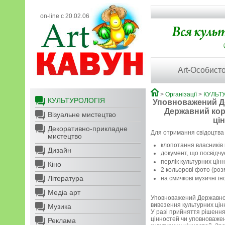
on-line с 20.02.06
Art-Особисто
>
Організації
>
КУЛЬТ
КУЛЬТУРОЛОГІЯ
Уповноважений Де
Державний кор
Візуальне мистецтво
ці
Декоративно-прикладне
Для отримання свідоцтва
мистецтво
клопотання власників 
Дизайн
документ, що посвідчу
перлік культурних цін
Кіно
2 кольорові фото (роз
Література
на смичкові музичні і
Медіа арт
Уповноважений Державної
вивезення культурних цін
Музика
У разі прийняття рішення
цінностей чи уповноважен
Реклама