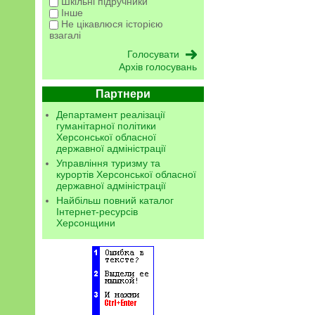
Шкільні підручники
Інше
Не цікавлюся історією
взагалі
Архів голосувань
Партнери
Департамент реалізації
гуманітарної політики
Херсонської обласної
державної адміністрації
Управління туризму та
курортів Херсонської обласної
державної адміністрації
Найбільш повний каталог
Інтернет-ресурсів
Херсонщини