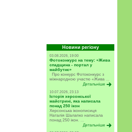
Новини регіону
03.08.2026, 19:00
Фотоконкурс на тему: «Жива
спадщина - портал у
майбутнє»
Про конкурс Фотоконкурс з
міжнародною участю «Жива ...
Детальніше
10.07.2026, 23:13
Історія херсонської
майстрині, яка написала
понад 250 ікон
Херсонська іконописиця
Наталія Шалапко написала
понад 250 ікон. ...
Детальніше