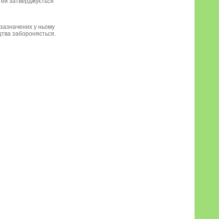
стей затверджується
 зазначених у ньому
оцтва забороняється.