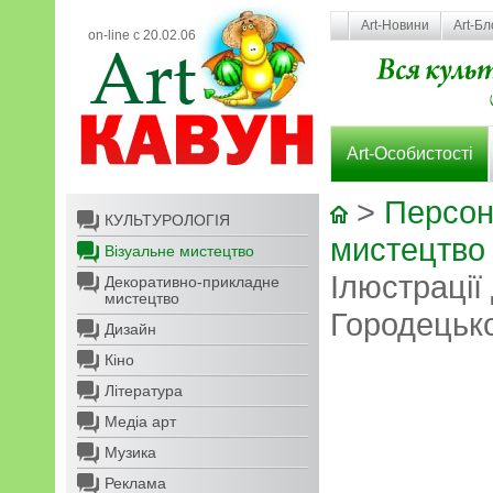
Art-Новини
Art-Бл
on-line с 20.02.06
Art-Особистості
>
Персон
КУЛЬТУРОЛОГІЯ
мистецтво
Візуальне мистецтво
Ілюстрації 
Декоративно-прикладне
мистецтво
Городецьк
Дизайн
Кіно
Література
Медіа арт
Музика
Реклама