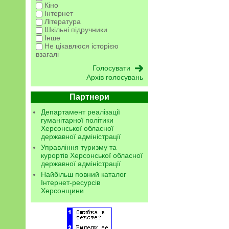
Кіно
Інтернет
Література
Шкільні підручники
Інше
Не цікавлюся історією
взагалі
Архів голосувань
Партнери
Департамент реалізації
гуманітарної політики
Херсонської обласної
державної адміністрації
Управління туризму та
курортів Херсонської обласної
державної адміністрації
Найбільш повний каталог
Інтернет-ресурсів
Херсонщини