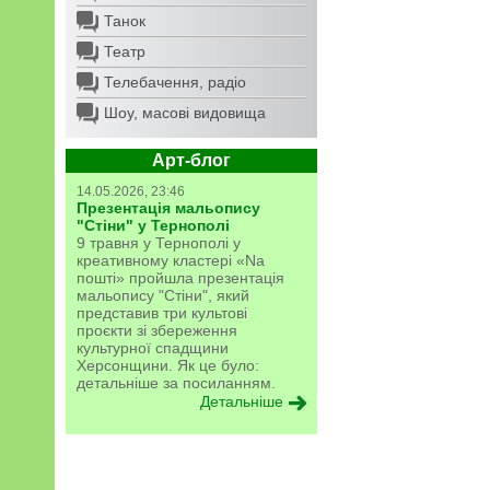
Танок
Театр
Телебачення, радіо
Шоу, масові видовища
Арт-блог
14.05.2026, 23:46
Презентація мальопису
"Стіни" у Тернополі
9 травня у Тернополі у
креативному кластері «Na
пошті» пройшла презентація
мальопису "Стіни", який
представив три культові
проєкти зі збереження
культурної спадщини
Херсонщини. Як це було:
детальніше за посиланням.
Детальніше