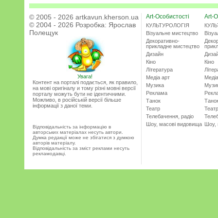
© 2005 - 2026 artkavun.kherson.ua
Art-Особистості
Art-О
© 2004 - 2026 Розробка:
Ярослав
КУЛЬТУРОЛОГІЯ
КУЛЬ
Полещук
Візуальне мистецтво
Візу
Декоративно-
Деко
прикладне мистецтво
прик
Дизайн
Диза
Кіно
Кіно
Література
Літер
Увага!
Медіа арт
Медіа
Контент на порталі подається, як правило,
Музика
Музи
на мові оригіналу и тому різні мовні версії
Реклама
Рекл
порталу можуть бути не ідентичними.
Можливо, в російській версії більше
Танок
Тано
інформації з даної теми.
Театр
Теат
Телебачення, радіо
Телеб
Шоу, масові видовища
Шоу,
Відповідальність за інформацію в
авторських матеріалах несуть автори.
Думка редакції може не збігатися з думкою
авторів матеріалу.
Відповідальність за зміст реклами несуть
рекламодавці.