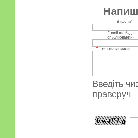
Напиші
Ваше ім'я
E-mail (не буде
опублікований)
*
Текст повідомлення
Введіть чи
праворуч