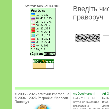
Start visitors - 21.03.2009
Введіть чи
праворуч
© 2005 - 2026 artkavun.kherson.ua
Art-Особистості
Art-О
© 2004 - 2026 Розробка:
Ярослав
КУЛЬТУРОЛОГІЯ
КУЛЬ
Полещук
Візуальне мистецтво
Візу
Декоративно-
Деко
прикладне мистецтво
прик