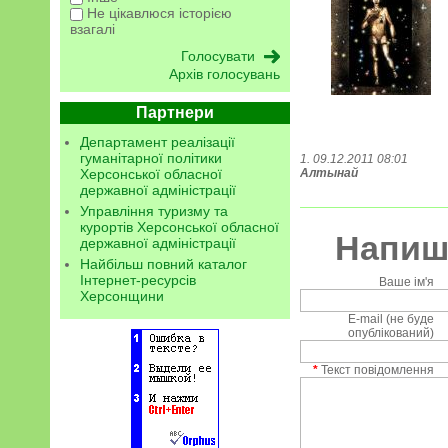
Не цікавлюся історією
взагалі
Архів голосувань
Партнери
Департамент реалізації
гуманітарної політики
1. 09.12.2011 08:01
Алтынай
Херсонської обласної
державної адміністрації
Управління туризму та
курортів Херсонської обласної
Напиші
державної адміністрації
Найбільш повний каталог
Інтернет-ресурсів
Ваше ім'я
Херсонщини
E-mail (не буде
опублікований)
*
Текст повідомлення