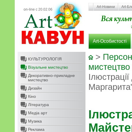
Art-Новини
Art-Бл
on-line с 20.02.06
Art-Особистості
>
Персон
КУЛЬТУРОЛОГІЯ
мистецтво
Візуальне мистецтво
Ілюстрації
Декоративно-прикладне
мистецтво
Маргарита"
Дизайн
Кіно
Література
Ілюстра
Медіа арт
Музика
Майсте
Реклама