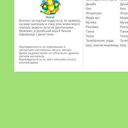
Дизайн
Диза
Кіно
Кіно
Література
Літер
Увага!
Медіа арт
Медіа
Контент на порталі подається, як правило,
Музика
Музи
на мові оригіналу и тому різні мовні версії
Реклама
Рекл
порталу можуть бути не ідентичними.
Можливо, в російській версії більше
Танок
Тано
інформації з даної теми.
Театр
Теат
Телебачення, радіо
Телеб
Шоу, масові видовища
Шоу,
Відповідальність за інформацію в
авторських матеріалах несуть автори.
Думка редакції може не збігатися з думкою
авторів матеріалу.
Відповідальність за зміст реклами несуть
рекламодавці.