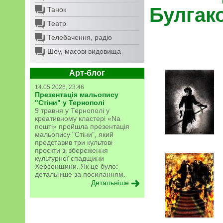
Булгак
Танок
Театр
Телебачення, радіо
Шоу, масові видовища
Арт-блог
14.05.2026, 23:46
Презентація мальопису
"Стіни" у Тернополі
9 травня у Тернополі у
креативному кластері «Na
пошті» пройшла презентація
мальопису "Стіни", який
представив три культові
проєкти зі збереження
культурної спадщини
Херсонщини. Як це було:
детальніше за посиланням.
Детальніше