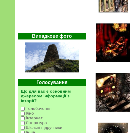
Випадкове фото
Голосування
Що для вас є основним
джерелом інформації з
історії?
Телебачення
Кіно
Інтернет
Література
Шкільні підручники
Інше