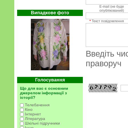
E-mail (не буде
опублікований)
Випадкове фото
*
Текст повідомлення
Введіть чи
праворуч
Голосування
Що для вас є основним
джерелом інформації з
історії?
Телебачення
Кіно
Інтернет
Література
Шкільні підручники
Інше