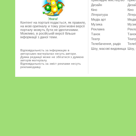
прикладне мистецтво
прик
Дизайн
Диза
Кіно
Кіно
Література
Літер
Увага!
Медіа арт
Медіа
Контент на порталі подається, як правило,
Музика
Музи
на мові оригіналу и тому різні мовні версії
Реклама
Рекл
порталу можуть бути не ідентичними.
Можливо, в російській версії більше
Танок
Тано
інформації з даної теми.
Театр
Теат
Телебачення, радіо
Телеб
Шоу, масові видовища
Шоу,
Відповідальність за інформацію в
авторських матеріалах несуть автори.
Думка редакції може не збігатися з думкою
авторів матеріалу.
Відповідальність за зміст реклами несуть
рекламодавці.