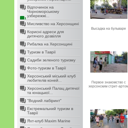
Відпочинок на
Чорноморському
узбережжі...
Мисливство на Херсонщині
Высадка на бульваре
Корисні адреси для
дитячого дозвілля
Рибалка на Херсонщині
Туризм в Таврії
Садиби зеленого туризму
Фото-туризм в Таврії
Херсонський міський клуб
любителів коней...
Первое знакомство с
херсонским стрит-арто
Херсонський Палац дитячої
та юнацької...
"Водний лабіринт"
Екстремальний туризм в
Таврії
Яхт-клуб Maxim Marine