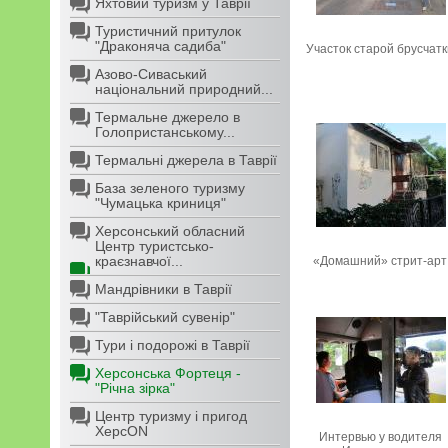
Яхтовий туризм у Таврії
Туристичний притулок
"Драконяча садиба"
Участок старой брусчат
Азово-Сиваський
національний природний...
Термальне джерело в
Голопристанському...
Термальні джерела в Таврії
База зеленого туризму
"Чумацька криниця"
Херсонський обласний
Центр туристсько-
краєзнавчої...
«Домашний» стрит-арт
Мандрівники в Таврії
"Таврійський сувенір"
Тури і подорожі в Таврії
Херсонська Фортеця -
"Річна зірка"
Центр туризму і пригод
ХерсON
Интервью у водителя