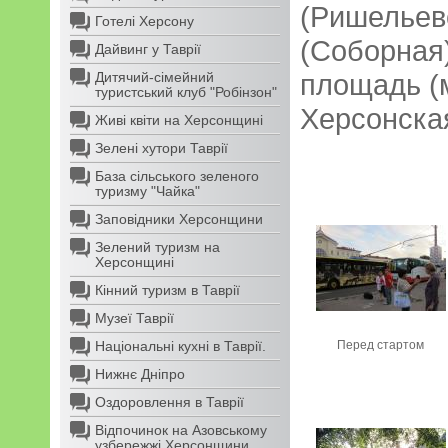
(Ришельевс
Готелі Херсону
(Соборная
Дайвинг у Таврії
площадь (
Дитячий-сімейний
туристський клуб "Робінзон"
Херсонская
Живі квіти на Херсонщині
Зелені хутори Таврії
База сільського зеленого
туризму "Чайка"
Заповідники Херсонщини
Зелений туризм на
Херсонщині
Кінний туризм в Таврії
Музеї Таврії
Національні кухні в Таврії.
Перед стартом
Нижнє Дніпро
Оздоровлення в Таврії
Відпочинок на Азовському
узбережжі Херсонщини