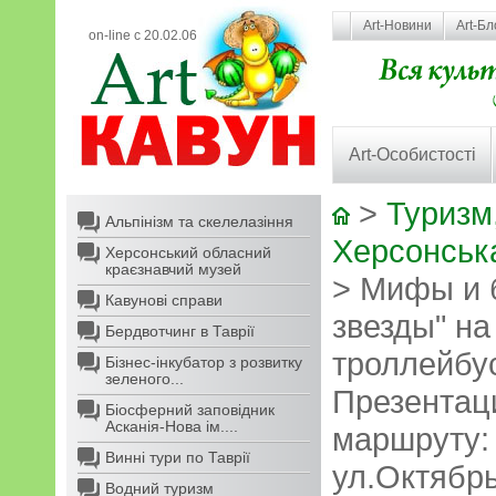
Art-Новини
Art-Бл
on-line с 20.02.06
Art-Особистості
>
Туризм,
Альпінізм та скелелазіння
Херсонська
Херсонський обласний
краєзнавчий музей
> Мифы и 
Кавунові справи
звезды" на
Бердвотчинг в Таврії
троллейбус
Бізнес-інкубатор з розвитку
зеленого...
Презентац
Біосферний заповідник
Асканія-Нова ім....
маршруту: 
Винні тури по Таврії
ул.Октябр
Водний туризм