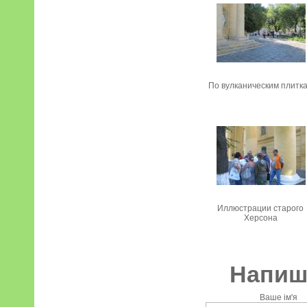
По вулканическим плитк
Иллюстрации старого
Херсона
Напиші
Ваше ім'я