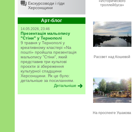
«Исторического
Екскурсоводи і гіди
троллейбуса»
Херсонщини
Арт-блог
14.05.2026, 23:46
Презентація мальопису
"Стіни" у Тернополі
9 травня у Тернополі у
креативному кластері «Na
пошті» пройшла презентація
мальопису "Стіни", який
Рассвет над Кошевой
представив три культові
проєкти зі збереження
культурної спадщини
Херсонщини. Як це було:
детальніше за посиланням.
Детальніше
На проспекте Ушакова