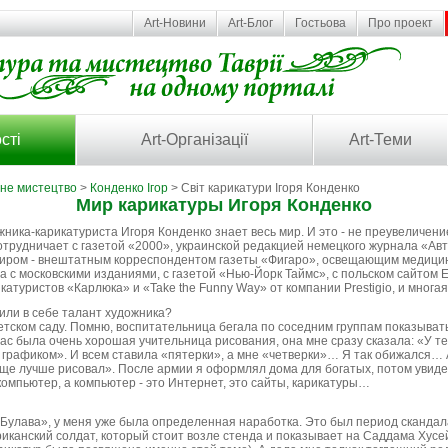
Art-Новини
Art-Блог
Гостьова
Про проект
сті
Art-Організації
Art-Теми
ьне мистецтво
>
Конденко Ігор
> Світ карикатури Ігоря Конденко
Мир карикатуры Игоря Конденко
ника-карикатуриста Игоря Конденко знает весь мир. И это - не преувеличени
сотрудничает с газетой «2000», украинской редакцией немецкого журнала «А
иром - внештатным корреспондентом газеты «Фигаро», освещающим медицинс
а с московскими изданиями, с газетой «Нью-Йорк Таймс», с польском сайтом Edi
атуристов «Карлюка» и «Take the Funny Way» от компании Prestigio, и многая,
жили в себе талант художника?
детском саду. Помню, воспитательница бегала по соседним группам показыват
нас была очень хорошая учительница рисования, она мне сразу сказала: «У 
 графиком». И всем ставила «пятерки», а мне «четверки»… Я так обижался… А
еще лучше рисовал». После армии я оформлял дома для богатых, потом увидел
компьютер, а компьютер - это Интернет, это сайты, карикатуры…
 «Булава», у меня уже была определенная наработка. Это был период скандала
риканский солдат, который стоит возле стенда и показывает на Саддама Хусе