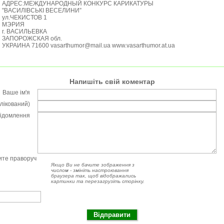
АДРЕС:МЕЖДУНАРОДНЫЙ КОНКУРС КАРИКАТУРЫ
"ВАСИЛІВСЬКІ ВЕСЕЛИНИ”
ул.ЧЕКИСТОВ 1
МЭРИЯ
г. ВАСИЛЬЕВКА
ЗАПОРОЖСКАЯ обл.
УКРАИНА 71600 vasarthumor@mail.ua www.vasarthumor.at.ua
Напишіть свій коментар
Ваше ім'я
блікований)
відомлення
чите праворуч
Якщо Ви не бачите зображення з
числом - змініть настроювання
браузера так, щоб відображались
картинки та перезагрузіть сторінку.