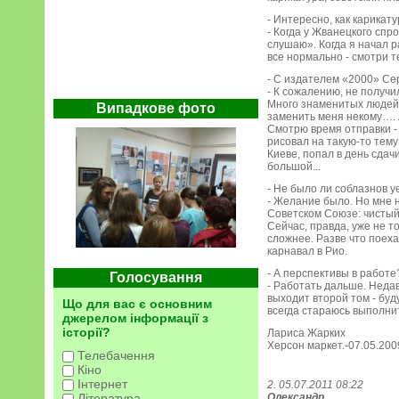
- Интересно, как карикат
- Когда у Жванецкого спр
слушаю». Когда я начал р
все нормально - смотри т
- С издателем «2000» Се
- К сожалению, не получи
Много знаменитых людей б
Випадкове фото
заменить меня некому…. 
Смотрю время отправки - 
рисовал на такую-то тему
Киеве, попал в день сдачи
большой...
- Не было ли соблазнов у
- Желание было. Но мне н
Советском Союзе: чистый
Сейчас, правда, уже не т
сложнее. Разве что поеха
карнавал в Рио.
- А перспективы в работе
Голосування
- Работать дальше. Неда
выходит второй том - буду
Що для вас є основним
всегда стараюсь выполнит
джерелом інформації з
історії?
Лариса Жарких
Херсон маркет.-07.05.200
Телебачення
Кіно
Інтернет
2. 05.07.2011 08:22
Література
Олександр