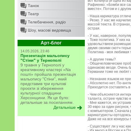
вот кольчуга (и одна из 
Рафиенко: «Бомби все са
Танок
вместе». Потом и с други
Театр
- Наша карикатура отлич
- Резко. У нас же научили
Телебачення, радіо
массой текста. В странах
острая.
Шоу, масові видовища
- У нас, наверное, попул
- Тоже политика. У них н
Арт-блог
удовольствием размещают.
двумя своими скотч-терье
14.05.2026, 23:46
Политика - моя любимая 
Презентація мальопису
- А другие темы?
"Стіни" у Тернополі
- Общечеловеческие пробл
9 травня у Тернополі у
одинаково везде. Очень б
креативному кластері «Na
Германии тоже не любят
пошті» пройшла презентація
мальопису "Стіни", який
- Незнание языков не пр
- Абсолютно нет. По-англ
представив три культові
Приходится составлять в 
проєкти зі збереження
культурної спадщини
- Чем объясняется интере
Херсонщини. Як це було:
таланта, острее чувство
детальніше за посиланням.
- Мне кажется, их устраи
30 евро за один рисунок, 
Детальніше
с компьютером. Сначала 
карикатуристы-ортодоксы
Даже не на все конкурсы
- Существуют ли у нас к
- Их много в России и в 