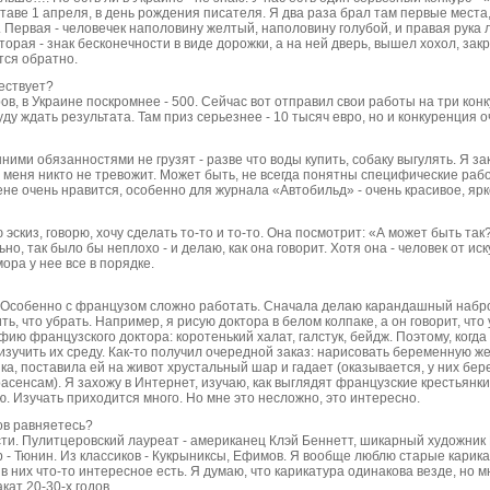
таве 1 апреля, в день рождения писателя. Я два раза брал там первые места,
 Первая - человечек наполовину желтый, наполовину голубой, и правая рука 
орая - знак бесконечности в виде дорожки, а на ней дверь, вышел хохол, закр
тся обратно.
ествует?
аров, в Украине поскромнее - 500. Сейчас вот отправил свои работы на три конк
ду ждать результата. Там приз серьезнее - 10 тысяч евро, но и конкуренция о
ими обязанностями не грузят - разве что воды купить, собаку выгулять. Я за
е: меня никто не тревожит. Может быть, не всегда понятны специфические раб
ене очень нравится, особенно для журнала «Автобильд» - очень красивое, яр
 эскиз, говорю, хочу сделать то-то и то-то. Она посмотрит: «А может быть так
но, так было бы неплохо - и делаю, как она говорит. Хотя она - человек от ис
мора у нее все в порядке.
. Особенно с французом сложно работать. Сначала делаю карандашный набро
ть, что убрать. Например, я рисую доктора в белом колпаке, а он говорит, что
фию французского доктора: коротенький халат, галстук, бейдж. Поэтому, когда
зучить их среду. Как-то получил очередной заказ: нарисовать беременную ж
нка, поставила ей на живот хрустальный шар и гадает (оказывается, у них 
асенсам). Я захожу в Интернет, изучаю, как выглядят французские крестьянки 
ую. Изучать приходится много. Но мне это несложно, это интересно.
тов равняетесь?
сти. Пулитцеровский лауреат - американец Клэй Беннетт, шикарный художник 
 - Тюнин. Из классиков - Кукрыниксы, Ефимов. Я вообще люблю старые карика
 в них что-то интересное есть. Я думаю, что карикатура одинакова везде, но
кат 20-30-х годов.