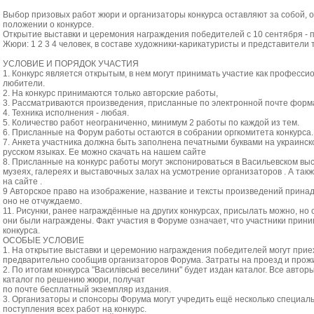
Выбор призовых работ жюри и организаторы конкурса оставляют за собой, 
положении о конкурсе.
Открытие выставки и церемония награждения победителей с 10 сентября - п
Жюри: 1 2 3 4 человек, в составе художники-карикатуристы и представители 
УСЛОВИЕ И ПОРЯДОК УЧАСТИЯ
1. Конкурс является открытым, в нем могут принимать участие как професси
любители.
2. На конкурс принимаются только авторские работы,
3. Рассматриваются произведения, присланные по электронной почте формат .
4. Техника исполнения - любая.
5. Количество работ неограниченно, минимум 2 работы по каждой из тем.
6. Присланные на Форум работы остаются в собрании оргкомитета конкурса.
7. Анкета участника должна быть заполнена печатными буквами на украинск
русском языках. Ее можно скачать на нашем сайте
8. Присланные на конкурс работы могут экспонироваться в Васильевском выс
музеях, галереях и выставочных залах на усмотрение организаторов . А та
на сайте .
9 Авторское право на изображение, название и тексты произведений принад
оно не отчуждаемо.
11. Рисунки, ранее награждённые на других конкурсах, присылать можно, но с 
они были награждены. Факт участия в Форуме означает, что участники прин
конкурса.
ОСОБЫЕ УСЛОВИЕ
1. На открытие выставки и церемонию награждения победителей могут прие
предварительно сообщив организаторов Форума. Затраты на проезд и прожи
2. По итогам конкурса "Василівські веселини" будет издан каталог. Все автор
каталог по решению жюри, получат
по почте бесплатный экземпляр издания.
3. Организаторы и спонсоры Форума могут учредить ещё несколько специал
поступления всех работ на конкурс.