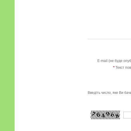
E-mail (не буде опу
*
Текст по
Введіть число, яке Ви ба