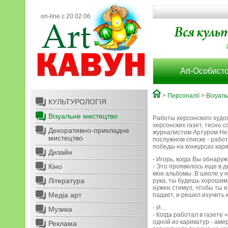
on-line с 20.02.06
Art-Особисто
>
Персоналії
>
Візуал
КУЛЬТУРОЛОГІЯ
Візуальне мистецтво
Работы херсонского худож
херсонских газет, тесно 
Декоративно-прикладне
журналистом Артуром Не
мистецтво
послужном списке - работ
победы на конкурсах карик
Дизайн
- Игорь, когда Вы обнару
Кіно
- Это проявилось еще в 
мои альбомы. В школе у 
Література
рука, ты будешь хорошим
нужен стимул, чтобы ты 
Медіа арт
падает, и решил изучить 
- И…
Музика
- Когда работал в газете
одной из карикатур - аме
Реклама