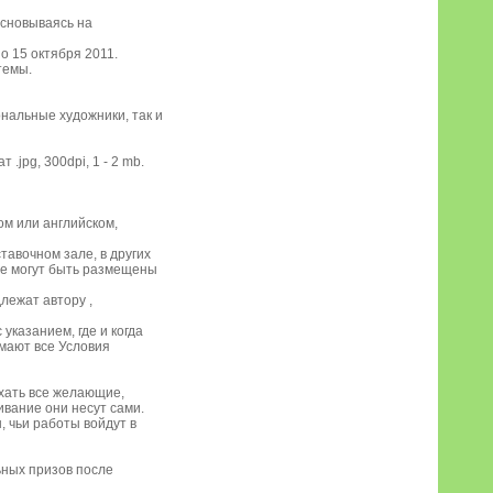
основываясь на
о 15 октября 2011.
темы.
ональные художники, так и
jpg, 300dpi, 1 - 2 mb.
ом или английском,
тавочном зале, в других
кже могут быть размещены
лежат автору ,
указанием, где и когда
имают все Условия
хать все желающие,
вание они несут сами.
ы, чьи работы войдут в
ьных призов после