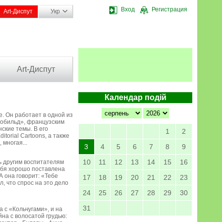
Вход
Регистрация
Art-Диспут
Укр
Art-Диспут
Календар подій
е. Он работает в одной из
втобильд», французским
кие темы. В его
1
2
torial Cartoons, а также
 многая...
3
4
5
6
7
8
9
10
11
12
13
14
15
16
ь другим воспитателям
тебя хорошо поставлена
 она говорит: «Тебе
17
18
19
20
21
22
23
, что спрос на это дело
24
25
26
27
28
29
30
31
 с «Кольчугами», и на
йна с волосатой грудью: