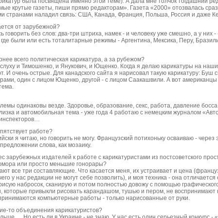
карикатур была посвящена именно этой теме). А дала мне толчок тогдашний р
мые крутые газеты, пиши прямо редакторам». Газета «2000» отозвалась сраз
ми странами наладил связь: США, Канада, Франция, Польша, Россия и даже К
ается от зарубежной?
сь говорить без слов: два-три штриха, намек - и человеку уже смешно, а у них -
, где были или есть тоталитарные режимы - Аргентина, Мексика, Перу, Бразили
ярнее всего политическая карикатура, а за рубежом?
а слуху и Тимошенко, и Янукович, и Ющенко. Когда я делаю карикатуры на наши
 И очень острые. Для канадского сайта я нарисовал такую карикатуру: Буш с
рами, один с лицом Ющенко, другой - с лицом Саакашвили. А вот американцы 
тема.
емы одинаковы везде. Здоровье, образование, секс, работа, давление босса 
лизка и автомобильная тема - уже года 4 работаю с немецким журналом «Авт
 инспекторов…
епятствует работе?
ийски я читаю, но говорить не могу. Французский потихоньку осваиваю - через
предложении слова, как мозаику.
с зарубежных издателей к работе с карикатуристами из постсоветского прос
 юмора или просто меньшие гонорары?
вают все три составляющие. Что касается меня, их устраивает и цена (францу
чего у нас редакции не могут себе позволить), и моя техника - она отличается 
рисую набросок, сканирую и потом полностью довожу с помощью графическог
, которые привыкли рисовать карандашом, тушью и пером, не воспринимают
 принимаются компьютерные работы - только нарисованные от руки.
акие-то объединения карикатуристов?
Польше…. Но есть ли в Украине - не знаю. У нас есть один серьезный конкурс -