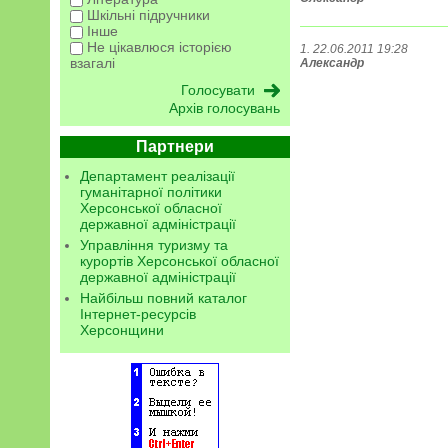
Шкільні підручники
Інше
Не цікавлюся історією
1. 22.06.2011 19:28
взагалі
Александр
Архів голосувань
Партнери
Департамент реалізації
гуманітарної політики
Херсонської обласної
державної адміністрації
Управління туризму та
курортів Херсонської обласної
державної адміністрації
Найбільш повний каталог
Інтернет-ресурсів
Херсонщини