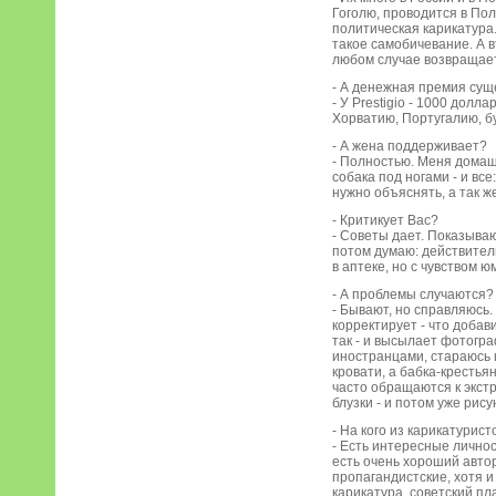
Гоголю, проводится в Пол
политическая карикатура.
такое самобичевание. А вт
любом случае возвращае
- А денежная премия сущ
- У Prestigio - 1000 долл
Хорватию, Португалию, бу
- А жена поддерживает?
- Полностью. Меня домашн
собака под ногами - и вс
нужно объяснять, а так ж
- Критикует Вас?
- Советы дает. Показываю
потом думаю: действитель
в аптеке, но с чувством ю
- А проблемы случаются?
- Бывают, но справляюсь
корректирует - что добави
так - и высылает фотогра
иностранцами, стараюсь и
кровати, а бабка-крестья
часто обращаются к экстр
блузки - и потом уже рис
- На кого из карикатурис
- Есть интересные лично
есть очень хороший автор
пропагандистские, хотя и
карикатура, советский пла