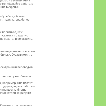
едактор «Булавы» Анна
у же: «Давайте работать
ения в Африке.
 «бульбы», облачко с
я, - карикатура более
х политиков, их с
пускается по трапу с
не захотели ее ставить.
на подчиненных - все это
обильд». Оказывается, в
 электронный переводчик.
транства: у нас больше
з, например, мне платит
от других, ведь я работаю
о планшета. Многие
 компьютерные рисунки.
 «Карлюка», он посвящен