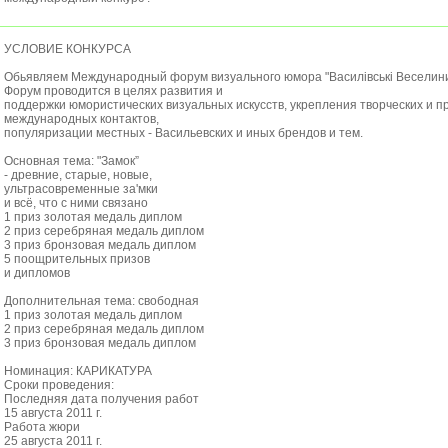
УСЛОВИЕ КОНКУРСА
Обьявляем Международный форум визуального юмора "Василівські Веселини
Форум проводится в целях развития и
поддержки юмористических визуальных искусств, укрепления творческих и 
международных контактов,
популяризации местных - Васильевских и иных брендов и тем.
Основная тема: "Зaмок”
- древние, старые, новые,
ультрасовременные за'мки
и всё, что с ними связано
1 приз золотая медаль диплом
2 приз серебряная медаль диплом
3 приз бронзовая медаль диплом
5 поощрительных призов
и дипломов
Дополнительная тема: свободная
1 приз золотая медаль диплом
2 приз серебряная медаль диплом
3 приз бронзовая медаль диплом
Номинация: КАРИКАТУРА
Сроки проведения:
Последняя дата получения работ
15 августа 2011 г.
Работа жюри
25 августа 2011 г.