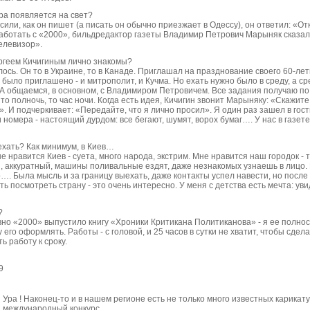
ура появляется на свет?
осили, как он пишет (а писать он обычно приезжает в Одессу), он ответил: «О
аботать с «2000», бильдредактор газеты Владимир Петрович Марыняк сказал: 
елевизор».
ргеем Кичигиным лично знакомы?
лось. Он то в Украине, то в Канаде. Приглашал на празднование своего 60-ле
ыло приглашено - и митрополит, и Кучма. Но ехать нужно было в среду, а сре
А общаемся, в основном, с Владимиром Петровичем. Все задания получаю по
то полночь, то час ночи. Когда есть идея, Кичигин звонит Марыняку: «Скажит
». И подчеркивает: «Передайте, что я лично просил». Я один раз зашел в гост
 номера - настоящий дурдом: все бегают, шумят, ворох бумаг…. У нас в газете 
ехать? Как минимум, в Киев…
е нравится Киев - суета, много народа, экстрим. Мне нравится наш городок - т
, аккуратный, машины поливальные ездят, даже незнакомых узнаешь в лицо.
о…. Была мысль и за границу выехать, даже контакты успел навести, но после
ть посмотреть страну - это очень интересно. У меня с детства есть мечта: у
?
вно «2000» выпустило книгу «Хроники Критикана Политиканова» - я ее полн
 его оформлять. Работы - с головой, и 25 часов в сутки не хватит, чтобы сделат
ь работу к сроку.
9
Ура ! Наконец-то и в нашем регионе есть не только много известных карикату
международный конкурс .