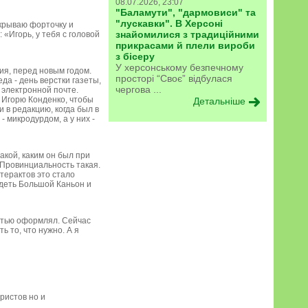
08.07.2026, 23:07
"Баламути", "дармовиси" та
"лускавки". В Херсоні
ткрываю форточку и
знайомилися з традиційними
«Игорь, у тебя с головой
прикрасами й плели вироби
з бісеру
У херсонському безпечному
тия, перед новым годом.
просторі “Своє” відбулася
да - день верстки газеты,
чергова ...
 электронной почте.
е Игорю Конденко, чтобы
Детальніше
и в редакцию, когда был в
- микродурдом, а у них -
акой, каким он был при
 Провинциальность такая.
 терактов это стало
видеть Большой Каньон и
остью оформлял. Сейчас
ь то, что нужно. А я
ристов но и