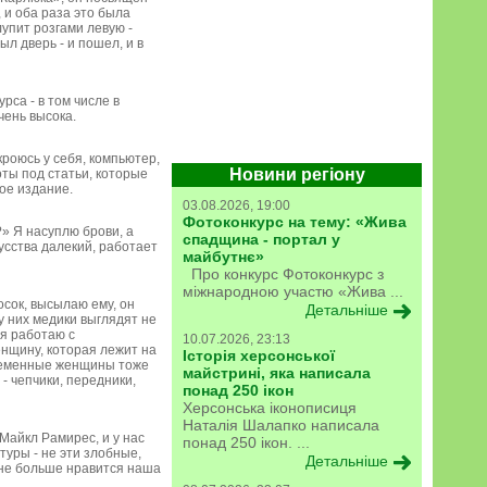
 и оба раза это была
лупит розгами левую -
ыл дверь - и пошел, и в
урса - в том числе в
чень высока.
кроюсь у себя, компьютер,
Новини регіону
оты под статьи, которые
кое издание.
03.08.2026, 19:00
Фотоконкурс на тему: «Жива
?» Я насуплю брови, а
спадщина - портал у
кусства далекий, работает
майбутнє»
Про конкурс Фотоконкурс з
міжнародною участю «Жива ...
сок, высылаю ему, он
Детальніше
 у них медики выглядят не
 я работаю с
10.07.2026, 23:13
енщину, которая лежит на
Історія херсонської
беременные женщины тоже
майстрині, яка написала
- чепчики, передники,
понад 250 ікон
Херсонська іконописиця
Наталія Шалапко написала
Майкл Рамирес, и у нас
понад 250 ікон. ...
туры - не эти злобные,
Детальніше
 мне больше нравится наша