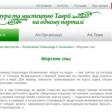
Art-Новини
Art-Блог
Гостьова
Про проект
сті
Art-Організації
Art-Теми
ьне мистецтво
>
Калініченко Олександр Степанович
> Морские сны
Морские сны
ожника Александра Калиниченко «Круги на воде» — уже третья за последни
. О. Гончара. Возвращение к морской тематике не случайно, ведь значит
оте в море. Для моряка, ежечасно пребывающего на борту судна, обще
выносимо тоскливо.
лся и сам Александр во время открытия выставки перед своими коллег
еством зрителей и друзей. «Видя море в разных состояниях, находишь прави
ь человек гораздо ближе к небесам, чем на суше), — поделился впечатлениям
аката, в сумерках и на рассвете становишься свидетелем неимоверных карти
т следует делать: заворожено впитывать происходящее взглядом, бросать 
отоаппаратом...».