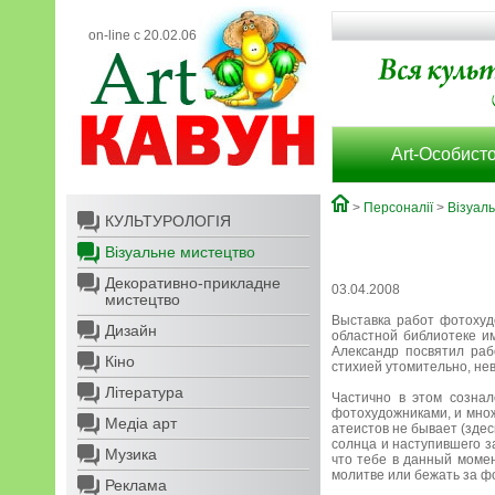
on-line с 20.02.06
Art-Особисто
>
Персоналії
>
Візуал
КУЛЬТУРОЛОГІЯ
Візуальне мистецтво
Декоративно-прикладне
03.04.2008
мистецтво
Выставка работ фотохуд
Дизайн
областной библиотеке им
Александр посвятил раб
Кіно
стихией утомительно, не
Література
Частично в этом созна
фотохудожниками, и множ
Медіа арт
атеистов не бывает (здес
солнца и наступившего з
Музика
что тебе в данный момен
молитве или бежать за ф
Реклама