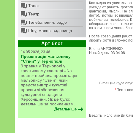
Как видно из уникальных
Танок
убеждают работы фотомас
фантазии, мысли. Не сл
Театр
фото), потом возвраща
мобильных телефонов. Кт
Телебачення, радіо
обворожительное тело же
во всем своем многообра
Шоу, масові видовища
После созерцания работ 
любить, хотя и сложно по
Арт-блог
Елена АНТОНЕНКО.
14.05.2026, 23:46
Новий день.-03.04.08
Презентація мальопису
"Стіни" у Тернополі
9 травня у Тернополі у
креативному кластері «Na
пошті» пройшла презентація
мальопису "Стіни", який
E-mail (не буде опу
представив три культові
проєкти зі збереження
*
Текст по
культурної спадщини
Херсонщини. Як це було:
детальніше за посиланням.
Детальніше
Введіть число, яке Ви ба