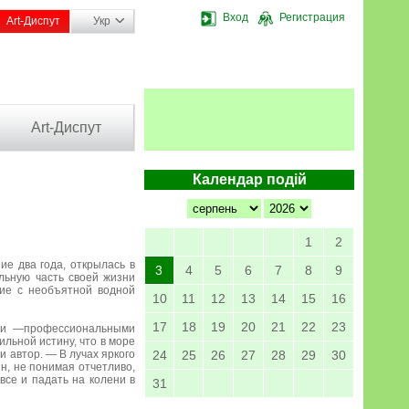
Вход
Регистрация
Art-Диспут
Укр
Art-Диспут
Календар подій
1
2
е два года, открылась в
3
4
5
6
7
8
9
ельную часть своей жизни
ние с необъятной водной
10
11
12
13
14
15
16
17
18
19
20
21
22
23
ами —профессиональными
льной истину, что в море
и автор. — В лучах яркого
24
25
26
27
28
29
30
н, не понимая отчетливо,
все и падать на колени в
31