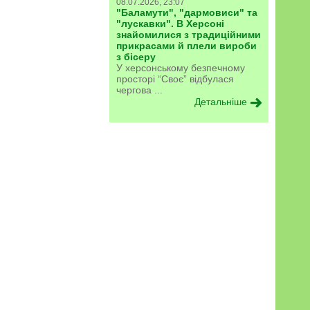
08.07.2026, 23:07
"Баламути", "дармовиси" та
"лускавки". В Херсоні
знайомилися з традиційними
прикрасами й плели вироби
з бісеру
У херсонському безпечному
просторі “Своє” відбулася
чергова ...
Детальніше