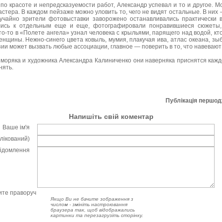
 по красоте и непредсказуемости работ, Александр успевал и то и другое. 
тера. В каждом пейзаже можно уловить то, чего не видят остальные. В них —
учайно зрители фотовыставки заворожено останавливались практически 
лись к отдельным еще и еще, фотографировали понравившиеся сюжеты,
о-то в «Полете ангела» узнал человека с крыльями, парящего над водой, кт
нщины. Нежно-синего цвета ковыль, мумия, плакучая ива, атлас океана, зыб
зии может вызвать любые ассоциации, главное — поверить в то, что навевают
моряка и художника Александра Калиниченко они наверняка приснятся каж
нять.
Публікація першо
Напишіть свій коментар
Ваше ім'я
блікований)
відомлення
чите праворуч
Якщо Ви не бачите зображення з
числом - змініть настроювання
браузера так, щоб відображались
картинки та перезагрузіть сторінку.