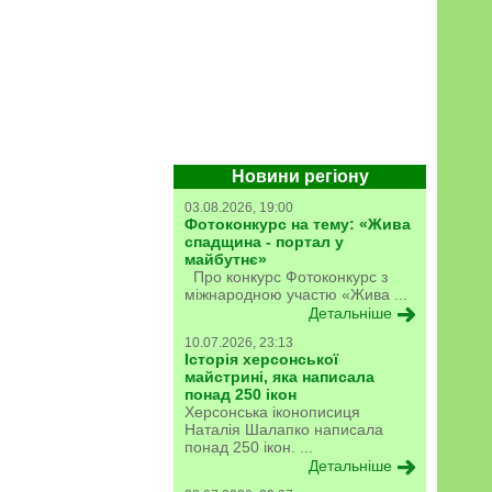
Новини регіону
03.08.2026, 19:00
Фотоконкурс на тему: «Жива
спадщина - портал у
майбутнє»
Про конкурс Фотоконкурс з
міжнародною участю «Жива ...
Детальніше
10.07.2026, 23:13
Історія херсонської
майстрині, яка написала
понад 250 ікон
Херсонська іконописиця
Наталія Шалапко написала
понад 250 ікон. ...
Детальніше