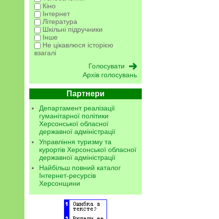
Кіно
Інтернет
Література
Шкільні підручники
Інше
Не цікавлюся історією
взагалі
Архів голосувань
Партнери
Департамент реалізації
гуманітарної політики
Херсонської обласної
державної адміністрації
Управління туризму та
курортів Херсонської обласної
державної адміністрації
Найбільш повний каталог
Інтернет-ресурсів
Херсонщини