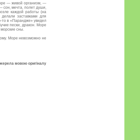
Море — живой организм, —
 сон, мечта, полет души,
возле каждой работы (на
 делали заставками для
о-то в «Парандже» увидел
учие пески, дракон. Море
 морские сны.
дому. Море невозможно не
джерела мовою оригіналу