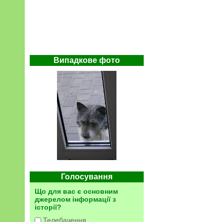
Випадкове фото
Голосування
Що для вас є основним
джерелом інформації з
історії?
Телебачення