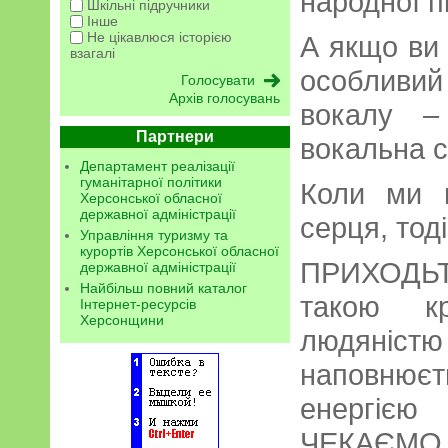
народної пі
Шкільні підручники
Інше
Не цікавлюся історією
А якщо ви
взагалі
особливий
Архів голосувань
вокалу 
Партнери
вокальна ст
Департамент реалізації
гуманітарної політики
Коли ми в
Херсонської обласної
державної адміністрації
серця, тод
Управління туризму та
курортів Херсонської обласної
ПРИХОДЬТЕ
державної адміністрації
Найбільш повний каталог
такою кр
Інтернет-ресурсів
Херсонщини
людяніст
наповню
енергіє
ЧЕКАЄМО 