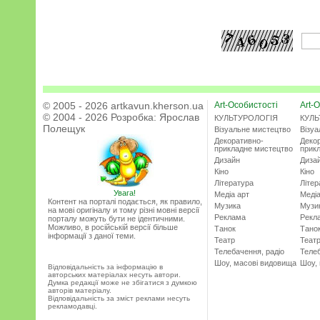
© 2005 - 2026 artkavun.kherson.ua
Art-Особистості
Art-О
© 2004 - 2026 Розробка:
Ярослав
КУЛЬТУРОЛОГІЯ
КУЛЬ
Полещук
Візуальне мистецтво
Візу
Декоративно-
Деко
прикладне мистецтво
прик
Дизайн
Диза
Кіно
Кіно
Література
Літер
Увага!
Медіа арт
Медіа
Контент на порталі подається, як правило,
Музика
Музи
на мові оригіналу и тому різні мовні версії
Реклама
Рекл
порталу можуть бути не ідентичними.
Можливо, в російській версії більше
Танок
Тано
інформації з даної теми.
Театр
Теат
Телебачення, радіо
Телеб
Шоу, масові видовища
Шоу,
Відповідальність за інформацію в
авторських матеріалах несуть автори.
Думка редакції може не збігатися з думкою
авторів матеріалу.
Відповідальність за зміст реклами несуть
рекламодавці.