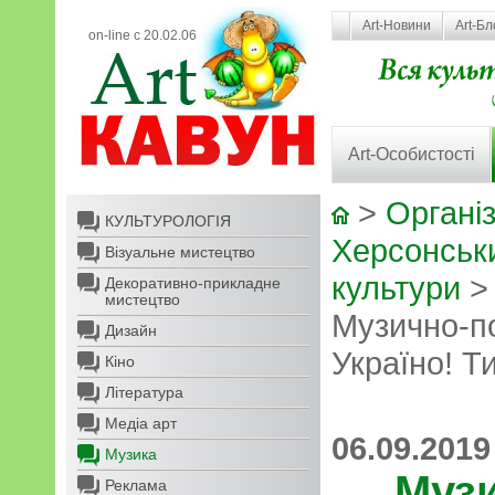
Art-Новини
Art-Бл
on-line с 20.02.06
Art-Особистості
>
Організ
КУЛЬТУРОЛОГІЯ
Херсонськ
Візуальне мистецтво
культури
Декоративно-прикладне
мистецтво
Музично-п
Дизайн
Україно! Т
Кіно
Література
Медіа арт
06.09.2019
Музика
Муз
Реклама