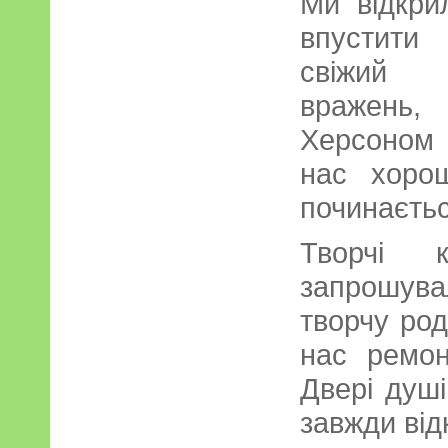
Ми відкри
впустити
свіжи
вражень,
Херсоном 
нас хоро
починаєтьс
Творчі к
запрошув
творчу род
нас ремон
Двері душ
завжди від