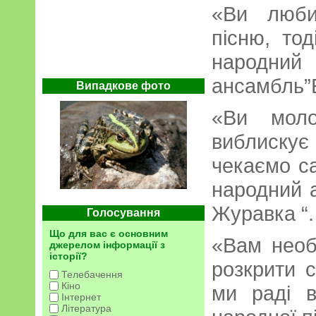
«Ви люби
пісню, то
народ
ансамбль”Бе
Випадкове фото
«Ви мол
виблискує
чекаємо с
народний а
Журавка “.
Голосування
Що для вас є основним
«Вам необ
джерелом інформації з
історії?
розкрити с
Телебачення
Кіно
ми раді 
Інтернет
Література