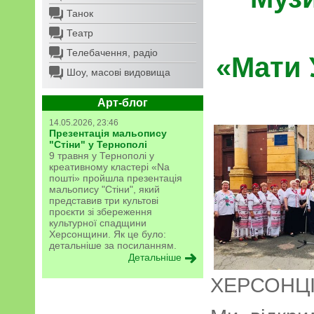
Танок
Театр
Телебачення, радіо
«Мати 
Шоу, масові видовища
Арт-блог
14.05.2026, 23:46
Презентація мальопису
"Стіни" у Тернополі
9 травня у Тернополі у
креативному кластері «Na
пошті» пройшла презентація
мальопису "Стіни", який
представив три культові
проєкти зі збереження
культурної спадщини
Херсонщини. Як це було:
детальніше за посиланням.
Детальніше
ХЕРСОНЦІ