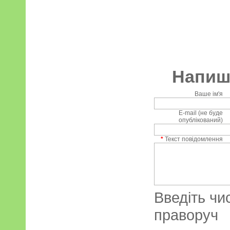
Напиші
Ваше ім'я
E-mail (не буде
опублікований)
*
Текст повідомлення
Введіть чи
праворуч