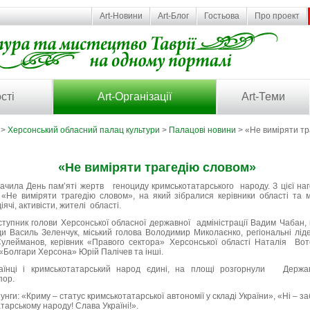
Art-Новини
Art-Блог
Гостьова
Про проект
сті
Art-Організації
Art-Теми
>
Херсонський обласний палац культури
>
Палацові новини
> «Не виміряти тр
«Не виміряти трагедію словом»
ачила День пам’яті жертв геноциду кримськотатарського народу. З цієї н
 «Не виміряти трагедію словом», на який зібралися керівники області та мі
іячі, активісти, жителі області.
аступник голови Херсонської обласної державної адміністрації Вадим Чабан,
ди Василь Зеленчук, міський голова Володимир Миколаєнко, регіональні 
улейманов, керівник «Правого сектора» Херсонської області Наталія Воте
«Болгари Херсона» Юрій Палічев та інші.
їнці і кримськотатарський народ єдині, на площі розгорнули Держа
пор.
нги: «Криму – статус кримськотатарської автономії у складі України», «Ні – 
тарському народу! Слава Україні!».