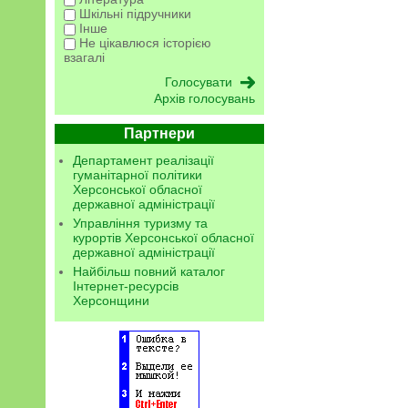
Шкільні підручники
Інше
Не цікавлюся історією
взагалі
Архів голосувань
Партнери
Департамент реалізації
гуманітарної політики
Херсонської обласної
державної адміністрації
Управління туризму та
курортів Херсонської обласної
державної адміністрації
Найбільш повний каталог
Інтернет-ресурсів
Херсонщини