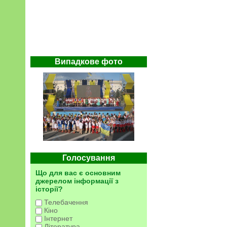
Випадкове фото
Голосування
Що для вас є основним
джерелом інформації з
історії?
Телебачення
Кіно
Інтернет
Література