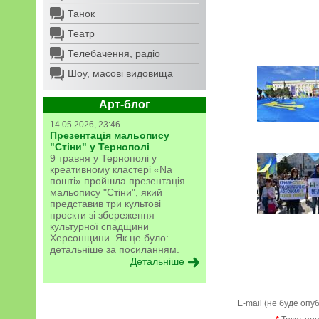
Танок
Театр
Телебачення, радіо
Шоу, масові видовища
Арт-блог
14.05.2026, 23:46
Презентація мальопису
"Стіни" у Тернополі
9 травня у Тернополі у
креативному кластері «Na
пошті» пройшла презентація
мальопису "Стіни", який
представив три культові
проєкти зі збереження
культурної спадщини
Херсонщини. Як це було:
детальніше за посиланням.
Детальніше
E-mail (не буде опу