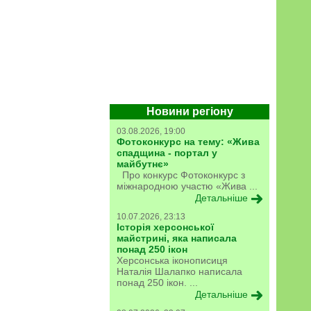
Новини регіону
03.08.2026, 19:00
Фотоконкурс на тему: «Жива
спадщина - портал у
майбутнє»
Про конкурс Фотоконкурс з
міжнародною участю «Жива ...
Детальніше
10.07.2026, 23:13
Історія херсонської
майстрині, яка написала
понад 250 ікон
Херсонська іконописиця
Наталія Шалапко написала
понад 250 ікон. ...
Детальніше