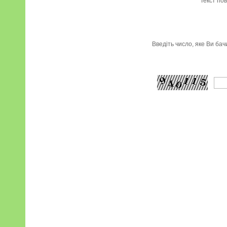
*
Текст по
Введіть число, яке Ви ба