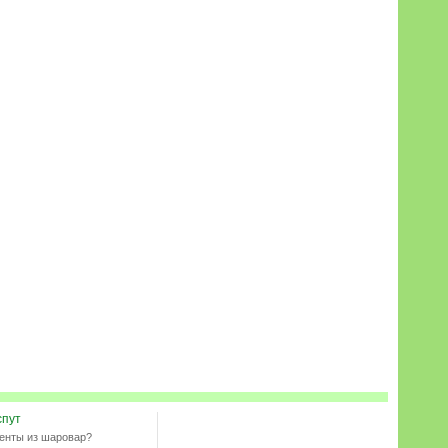
спут
енты из шаровар?