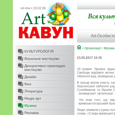
on-line с 20.02.06
Art-Особисто
>
Організації
>
Музика
КУЛЬТУРОЛОГІЯ
23.05.2017 10:35
Візуальне мистецтво
Декоративно-прикладне
18 травня Україна відзн
мистецтво
Свободи відбувся мітинг
обласної рад, громадські д
Дизайн
В заході взяли участь з
Кіно
Херсонської обласної ра
Сулейманов та Ібрагім С
Література
громадської організації 
Медіа арт
На знак того, що укра
кримськотатарський пра
Музика
Люди тримали у руках лозу
Реклама
слова: «Слава кримськота