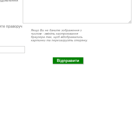
відомлення
чите праворуч
Якщо Ви не бачите зображення з
числом - змініть настроювання
браузера так, щоб відображались
картинки та перезагрузіть сторінку.