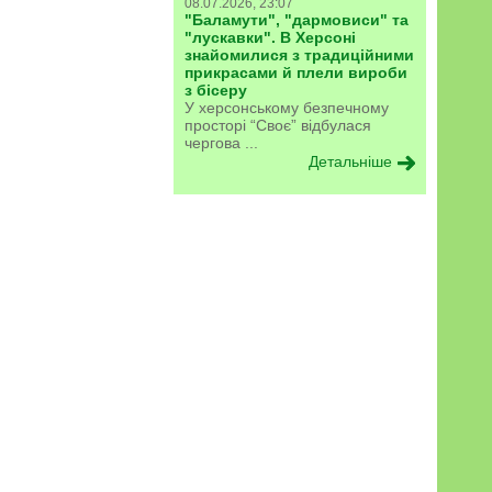
08.07.2026, 23:07
"Баламути", "дармовиси" та
"лускавки". В Херсоні
знайомилися з традиційними
прикрасами й плели вироби
з бісеру
У херсонському безпечному
просторі “Своє” відбулася
чергова ...
Детальніше