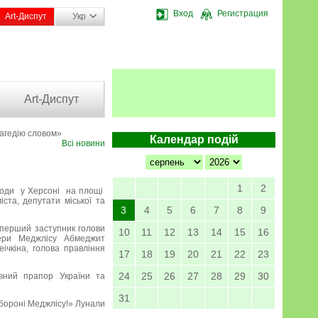
Вход
Регистрация
Art-Диспут
Укр
Art-Диспут
агедію словом»
Календар подій
Всі новини
1
2
агоди у Херсоні на площі
ста, депутати міської та
3
4
5
6
7
8
9
 перший заступник голови
10
11
12
13
14
15
16
лідери Меджлісу Абмеджит
ічкіна, голова правління
17
18
19
20
21
22
23
24
25
26
27
28
29
30
вний прапор України та
31
забороні Меджлісу!» Лунали