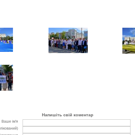
Напишіть свій коментар
Ваше ім'я
блікований)