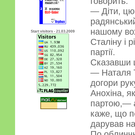
говорить:
— Діти, цю
радянський
нашому во
Start visitors - 21.03.2009
Сталіну і р
партії.
Сказавши ц
— Наталя 
догори рук
Анохіна, я
партою,— 
каже, що 
дарував на
По обличч