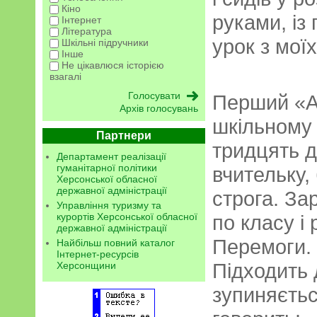
Кіно
руками, із
Інтернет
Література
урок з мої
Шкільні підручники
Інше
Не цікавлюся історією
взагалі
Перший «А»
Архів голосувань
шкільному 
Партнери
тридцять д
Департамент реалізації
гуманітарної політики
вчительку,
Херсонської обласної
державної адміністрації
строга. За
Управління туризму та
курортів Херсонської обласної
по класу і
державної адміністрації
Перемоги.
Найбільш повний каталог
Інтернет-ресурсів
Підходить 
Херсонщини
зупиняється