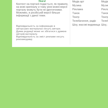
Увага!
Медіа арт
Медіа
Контент на порталі подається, як правило,
Музика
Музи
на мові оригіналу и тому різні мовні версії
Реклама
Рекл
порталу можуть бути не ідентичними.
Можливо, в російській версії більше
Танок
Тано
інформації з даної теми.
Театр
Теат
Телебачення, радіо
Телеб
Шоу, масові видовища
Шоу,
Відповідальність за інформацію в
авторських матеріалах несуть автори.
Думка редакції може не збігатися з думкою
авторів матеріалу.
Відповідальність за зміст реклами несуть
рекламодавці.