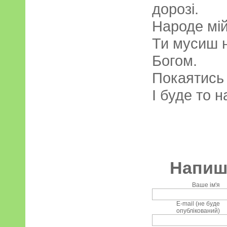
дорозі.
Народе мій,
Ти мусиш н
Богом.
Покаятись в
І буде то 
Напиші
Ваше ім'я
E-mail (не буде
опублікований)