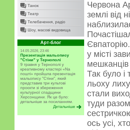
Червона Ар
Танок
землі від н
Театр
Телебачення, радіо
наблизила
Шоу, масові видовища
Почастішали
Євпаторію.
Арт-блог
14.05.2026, 23:46
у місті за
Презентація мальопису
"Стіни" у Тернополі
мешканців 
9 травня у Тернополі у
креативному кластері «Na
Так було і
пошті» пройшла презентація
мальопису "Стіни", який
льоху лиху
представив три культові
проєкти зі збереження
стали вихо
культурної спадщини
Херсонщини. Як це було:
туди разо
детальніше за посиланням.
Детальніше
сестричкою
ось усі, хт