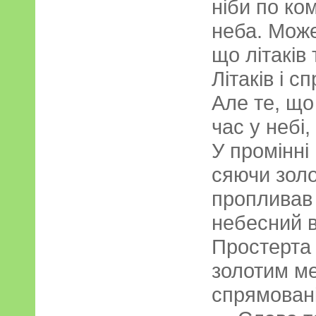
ніби по ком
неба. Може
що літаків
Літаків і с
Але те, що
час у небі,
У промінні
сяючи золо
пропливав 
небесний в
Простерта
золотим ме
спрямовані