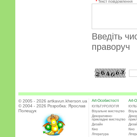
*
Текст повідомлення
Введіть чи
праворуч
© 2005 - 2026 artkavun.kherson.ua
Art-Особистості
Art-О
© 2004 - 2026 Розробка:
Ярослав
КУЛЬТУРОЛОГІЯ
КУЛЬ
Полещук
Візуальне мистецтво
Візу
Декоративно-
Деко
прикладне мистецтво
прик
Дизайн
Диза
Кіно
Кіно
Література
Літер