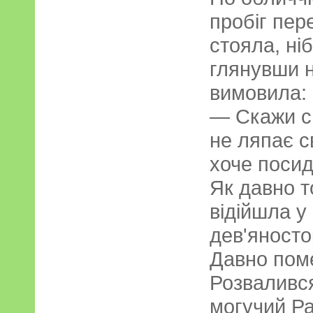
пробіг пер
стояла, ні
глянувши н
вимовила:
— Скажи св
не ляпає с
хоче посид
Як давно т
відійшла у
дев'яносто
Давно пом
Розваливс
могучий Ра