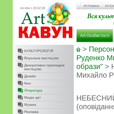
Art-Новини
Art-Бл
on-line с 20.02.06
Art-Особистості
>
Персон
КУЛЬТУРОЛОГІЯ
Руденко М
Візуальне мистецтво
образи"
> 
Декоративно-прикладне
мистецтво
Михайло Р
Дизайн
Кіно
Література
НЕБЕСНИЙ
Медіа арт
(оповіданн
Музика
Реклама