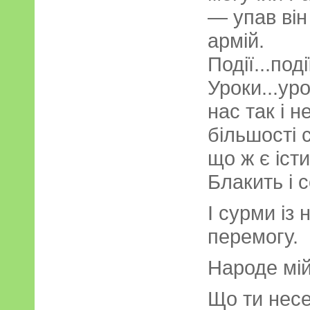
— упав він
армій.
Події...події
Уроки...уро
нас так і н
більшості с
що ж є істи
Блакить і 
І сурми із
перемогу.
Народе мій
Що ти несе