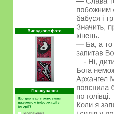
— Слава то
побожним 
бабуся і т
Значить, п
Випадкове фото
кінець.
— Ба, а то
запитав Во
—- Ні, дит
Бога немож
Архангел М
пояснила б
Голосування
по голівці.
Що для вас є основним
джерелом інформації з
Коли я зап
історії?
і сидів у 
Телебачення