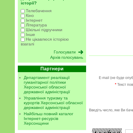
історії?
Телебачення
Кіно
Інтернет
Література
Шкільні підручники
Інше
Не цікавлюся історією
взагалі
Архів голосувань
Партнери
Департамент реалізації
E-mail (не буде опу
гуманітарної політики
*
Текст по
Херсонської обласної
державної адміністрації
Управління туризму та
курортів Херсонської обласної
державної адміністрації
Введіть число, яке Ви ба
Найбільш повний каталог
Інтернет-ресурсів
Херсонщини