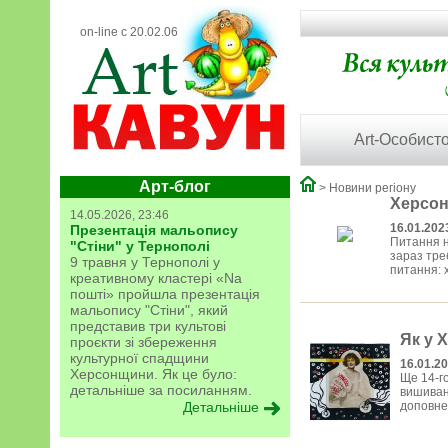
on-line с 20.02.06
Art-Особисто
Арт-блог
> Новини регіону
Херсон
14.05.2026, 23:46
16.01.202
Презентація мальопису
Питання н
"Стіни" у Тернополі
зараз тре
9 травня у Тернополі у
питання: х
креативному кластері «Na
пошті» пройшла презентація
мальопису "Стіни", який
представив три культові
Як у 
проєкти зі збереження
культурної спадщини
16.01.2
Херсонщини. Як це було:
Ще 14-го
детальніше за посиланням.
вишиванк
Детальніше
доповнен