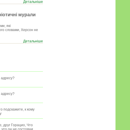
Детальніше
ріотичні мурали
ми, які
 ого словами, Херсон не
Детальніше
у адресу?
у адресу?
о подскажите, к кому
y
, друг Горацио, Что
 что он не состояни