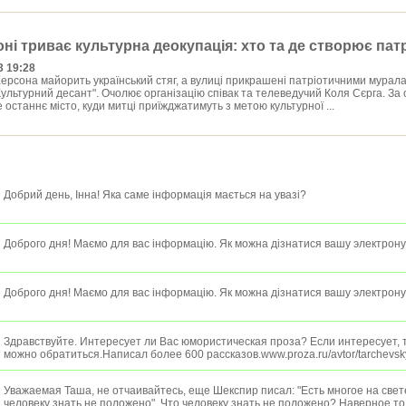
оні триває культурна деокупація: хто та де створює пат
3 19:28
Херсона майорить український стяг, а вулиці прикрашені патріотичними мурала
Культурний десант". Очолює організацію співак та телеведучий Коля Сєрга. За
 останнє місто, куди митці приїжджатимуть з метою культурної ...
Добрий день, Інна! Яка саме інформація мається на увазі?
Доброго дня! Маємо для вас інформацію. Як можна дізнатися вашу электрон
Доброго дня! Маємо для вас інформацію. Як можна дізнатися вашу электрон
Здравствуйте. Интересует ли Вас юмористическая проза? Если интересует, т
можно обратиться.Написал более 600 рассказов.www.proza.ru/avtor/tarchevsk
Уважаемая Таша, не отчаивайтесь, еще Шекспир писал: "Есть многое на свете
человеку знать не положено". Что человеку знать не положено? Наверное то,