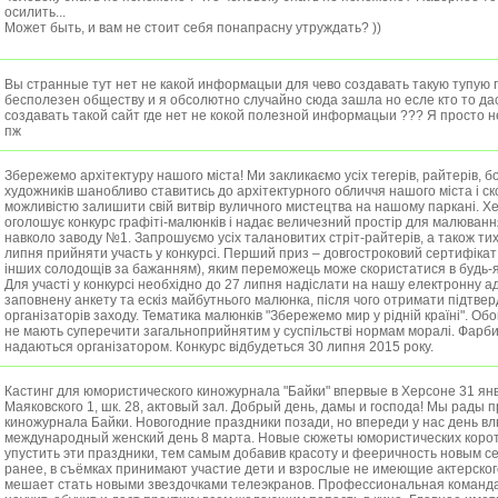
осилить...
Может быть, и вам не стоит себя понапрасну утруждать? ))
Вы странные тут нет не какой информацыи для чево создавать такую тупую 
бесполезен обществу и я обсолютно случайно сюда зашла но есле кто то дас
создавать такой сайт где нет не кокой полезной информацыи ??? Я просто 
пж
Збережемо архітектуру нашого міста! Ми закликаємо усіх тегерів, райтерів, бо
художників шанобливо ставитись до архітектурного обличчя нашого міста і с
можливістю залишити свій витвір вуличного мистецтва на нашому паркані. Х
оголошує конкурс графіті-малюнків і надає величезний простір для малювання
навколо заводу №1. Запрошуємо усіх талановитих стріт-райтерів, а також тих
липня прийняти участь у конкурсі. Перший приз – довгостроковий сертифікат
інших солодощів за бажанням), яким переможець може скористатися в будь-я
Для участі у конкурсі необхідно до 27 липня надіслати на нашу електронну а
заповнену анкету та ескіз майбутнього малюнка, після чого отримати підтвер
організаторів заходу. Тематика малюнків "Збережемо мир у рідній країні". Об
не мають суперечити загальноприйнятим у суспільстві нормам моралі. Фарб
надаються організатором. Конкурс відбудеться 30 липня 2015 року.
Кастинг для юмористического киножурнала "Байки" впервые в Херсоне 31 янв
Маяковского 1, шк. 28, актовый зал. Добрый день, дамы и господа! Мы рады 
киножурнала Байки. Новогодние праздники позади, но впереди у нас день в
международный женский день 8 марта. Новые сюжеты юмористических корот
упустить эти праздники, тем самым добавив красоту и фееричность новым се
ранее, в съёмках принимают участие дети и взрослые не имеющие актерского
мешает стать новыми звездочками телеэкранов. Профессиональная команда