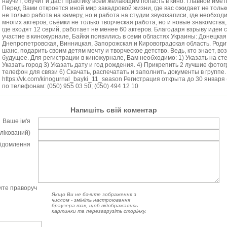
научит, обучит и даст практику всем желающим попасть в кино. Главное име
Перед Вами откроется иной мир закадровой жизни, где вас ожидает не тольк
не только работа на камеру, но и работа на студии звукозаписи, где необход
многих актеров, съёмки не только творческая работа, но и новые знакомства
где входят 12 серий, работает не менее 60 актеров. Благодаря взрыву идеи 
участие в киножурнале, Байки появились в семи областях Украины: Донецкая,
Днепропетровская, Винницкая, Запорожская и Кировоградская область. Родит
шанс, подарить своим детям мечту и творческое детство. Ведь, кто знает, воз
будущее. Для регистрации в киножурнале, Вам необходимо: 1) Указать на ст
Указать город 3) Указать дату и год рождения. 4) Прикрепить 2 лучшие фотог
телефон для связи 6) Скачать, распечатать и заполнить документы в группе.
https://vk.com/kinogurnal_bayki_11_season Регистрация открыта до 30 января
по телефонам: (050) 955 03 50; (050) 494 12 10
Напишіть свій коментар
Ваше ім'я
блікований)
відомлення
чите праворуч
Якщо Ви не бачите зображення з
числом - змініть настроювання
браузера так, щоб відображались
картинки та перезагрузіть сторінку.