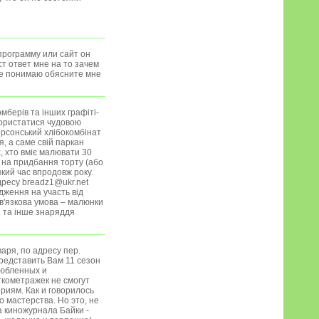
программу или сайт он
т ответ мне на то зачем
не понимаю обясните мне
мберів та інших графіті-
користатися чудовою
ерсонський хлібокомбінат
, а саме свій паркан
, хто вміє малювати 30
 на придбання торту (або
кий час впродовж року.
дресу breadz1@ukr.net
дження на участь від
ов'язкова умова – малюнки
и та інше знаряддя
аря, по адресу пер.
представить Вам 11 сезон
любленных и
кометражек не смогут
риям. Как и говорилось
 мастерства. Но это, не
 киножурнала Байки -