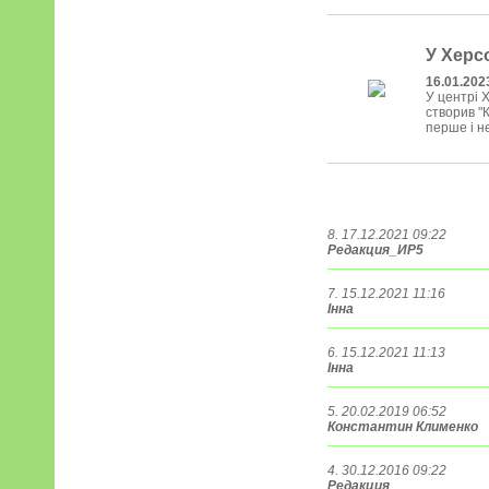
У Херс
16.01.202
У центрі 
створив "
перше і не
8. 17.12.2021 09:22
Редакция_ИР5
7. 15.12.2021 11:16
Інна
6. 15.12.2021 11:13
Інна
5. 20.02.2019 06:52
Константин Клименко
4. 30.12.2016 09:22
Редакция