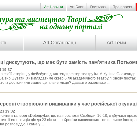
Art-Новини
Art-Блог
Гостьова
Про проект
сті
Art-Організації
Art-Теми
ці дискутують, що має бути замість пам’ятника Потьом
3 19:37
а своїй сторінці у Фейсбук підняв гендиректор театру ім. М.Куліша Олександр 
ба вирішувати, як виглядатиме сквер біля академічного театру. “І знову поста
то із достойників займе це чільне місце? Давайте разом вже ...
Херсоні створювали вишиванки у час російської окупаці
023 19:32
 січня в галереї «Detenpyla», що на проспекті Свободи, 16-18, відбулася през
и». Її експозиція діє до 23 січня. «Хроніки вишиванки» - це не лише ілюстра
а розповіддю. І саме у ...