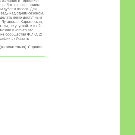
ть желание и терпение!
о работа со сценарием,
им дубляж голоса. Для
, ведь над одним сезоном,
сделать легко доступным
 Луганская, Харьковская,
ели, не упускайте свой
можно у кого-то это
ене сообщества Ф.И.О. 2)
рафии 5) Указать
 (включительно). Справки