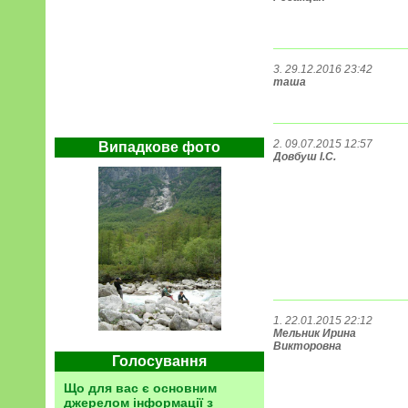
3. 29.12.2016 23:42
таша
2. 09.07.2015 12:57
Випадкове фото
Довбуш І.С.
1. 22.01.2015 22:12
Мельник Ирина
Викторовна
Голосування
Що для вас є основним
джерелом інформації з