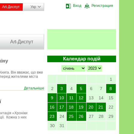
Вход
Регистрация
Art-Диспут
Укр
Art-Диспут
Календар подій
кіну
Книга. Він вважає, що вже
є перед жителями міста
1
Детальніше
2
3
4
5
6
7
8
9
10
11
12
13
14
15
ї
16
17
18
19
20
21
22
ентація «Хроніки
23
24
25
26
27
28
29
ції. Кожна з них
30
31