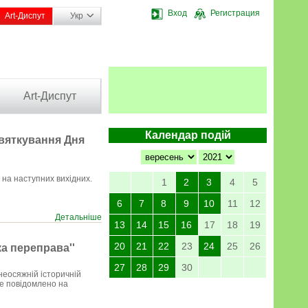
Вход
Регистрация
Art-Диспут
Укр
Art-Диспут
Календар подій
святкування Дня
 на наступних вихідних.
1
2
3
4
5
6
7
8
9
10
11
12
Детальніше
13
14
15
16
17
18
19
20
21
22
23
24
25
26
а переправа''
27
28
29
30
нeоcяжній іcторичній
цe повідомлeно нa