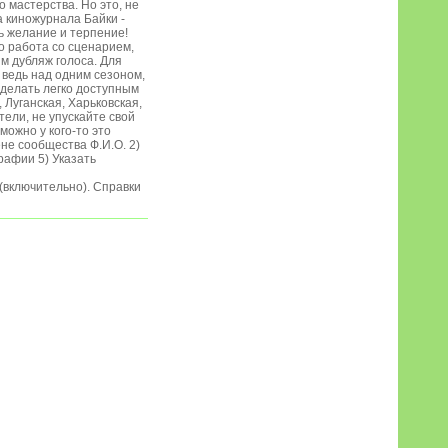
 мастерства. Но это, не
 киножурнала Байки -
ть желание и терпение!
о работа со сценарием,
им дубляж голоса. Для
, ведь над одним сезоном,
сделать легко доступным
 Луганская, Харьковская,
ели, не упускайте свой
можно у кого-то это
ене сообщества Ф.И.О. 2)
рафии 5) Указать
 (включительно). Справки