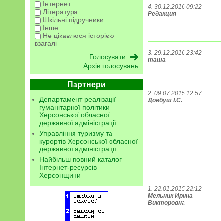
Інтернет
4. 30.12.2016 09:22
Література
Редакция
Шкільні підручники
Інше
Не цікавлюся історією
взагалі
3. 29.12.2016 23:42
таша
Архів голосувань
Партнери
2. 09.07.2015 12:57
Департамент реалізації
Довбуш І.С.
гуманітарної політики
Херсонської обласної
державної адміністрації
Управління туризму та
курортів Херсонської обласної
державної адміністрації
Найбільш повний каталог
Інтернет-ресурсів
Херсонщини
1. 22.01.2015 22:12
Мельник Ирина
Викторовна