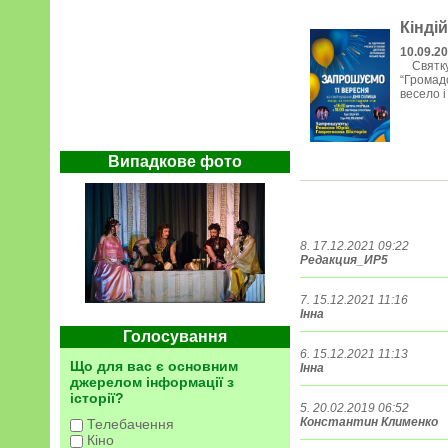
Кінді
10.09.2
Святкув
“Громад
весело і
Випадкове фото
8. 17.12.2021 09:22
Редакция_ИР5
7. 15.12.2021 11:16
Інна
Голосування
6. 15.12.2021 11:13
Що для вас є основним
Інна
джерелом інформації з
історії?
5. 20.02.2019 06:52
Константин Клименко
Телебачення
Кіно