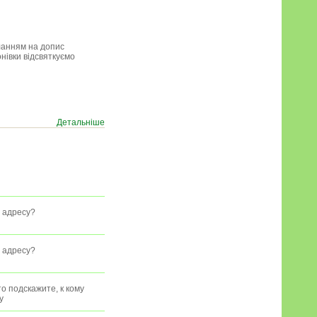
ланням на допис
нівки відсвяткуємо
Детальніше
у адресу?
у адресу?
о подскажите, к кому
y