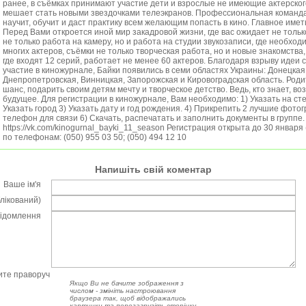
ранее, в съёмках принимают участие дети и взрослые не имеющие актерского
мешает стать новыми звездочками телеэкранов. Профессиональная команда
научит, обучит и даст практику всем желающим попасть в кино. Главное име
Перед Вами откроется иной мир закадровой жизни, где вас ожидает не тольк
не только работа на камеру, но и работа на студии звукозаписи, где необход
многих актеров, съёмки не только творческая работа, но и новые знакомства
где входят 12 серий, работает не менее 60 актеров. Благодаря взрыву идеи 
участие в киножурнале, Байки появились в семи областях Украины: Донецкая,
Днепропетровская, Винницкая, Запорожская и Кировоградская область. Родит
шанс, подарить своим детям мечту и творческое детство. Ведь, кто знает, воз
будущее. Для регистрации в киножурнале, Вам необходимо: 1) Указать на ст
Указать город 3) Указать дату и год рождения. 4) Прикрепить 2 лучшие фотог
телефон для связи 6) Скачать, распечатать и заполнить документы в группе.
https://vk.com/kinogurnal_bayki_11_season Регистрация открыта до 30 января
по телефонам: (050) 955 03 50; (050) 494 12 10
Напишіть свій коментар
Ваше ім'я
блікований)
відомлення
чите праворуч
Якщо Ви не бачите зображення з
числом - змініть настроювання
браузера так, щоб відображались
картинки та перезагрузіть сторінку.