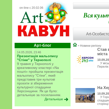
on-line с 20.02.06
Art-Особисто
Арт-блог
> Новини регіону
Став 
14.05.2026, 23:46
міста
Презентація мальопису
"Стіни" у Тернополі
10.09.2
У міськp
9 травня у Тернополі у
Пepeлік
креативному кластері «Na
пошті» пройшла презентація
мальопису "Стіни", який
представив три культові
проєкти зі збереження
культурної спадщини
На Хе
Херсонщини. Як це було:
10.09.2
детальніше за посиланням.
У Горноc
Детальніше
cпaдщин
cторінці