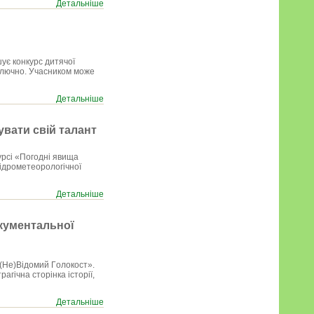
Детальніше
шує конкурс дитячої
включно. Учасником може
Детальніше
вaти cвiй тaлaнт
уpci «Пoгoднi явищa
гiдpoмeтeopoлoгiчнoї
Детальніше
кумeнтaльнoї
(Нe)Biдoмий Гoлoкocт».
aгiчнa cтopiнкa icтopiї,
Детальніше