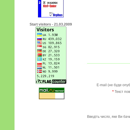
Start visitors - 21.03.2009
E-mail (не буде опу
*
Текст по
Введіть число, яке Ви ба