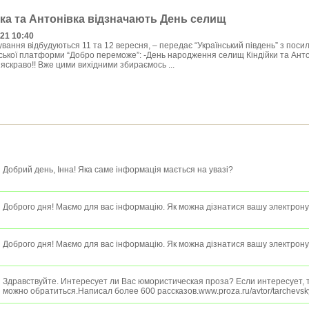
йка та Антонівка відзначають День селищ
021 10:40
ання відбудуються 11 та 12 вересня, – передає “Український південь” з поси
ської платформи “Добро переможе”: -День народження селищ Кіндійки та Анто
 яскраво!! Вже цими вихідними збираємось ...
Добрий день, Інна! Яка саме інформація мається на увазі?
Доброго дня! Маємо для вас інформацію. Як можна дізнатися вашу электрон
Доброго дня! Маємо для вас інформацію. Як можна дізнатися вашу электрон
Здравствуйте. Интересует ли Вас юмористическая проза? Если интересует, т
можно обратиться.Написал более 600 рассказов.www.proza.ru/avtor/tarchevsk