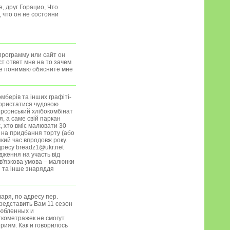
, друг Горацио, Что
 что он не состояни
программу или сайт он
т ответ мне на то зачем
не понимаю обясните мне
мберів та інших графіті-
користатися чудовою
ерсонський хлібокомбінат
, а саме свій паркан
, хто вміє малювати 30
 на придбання торту (або
кий час впродовж року.
дресу breadz1@ukr.net
дження на участь від
ов'язкова умова – малюнки
и та інше знаряддя
аря, по адресу пер.
представить Вам 11 сезон
любленных и
кометражек не смогут
риям. Как и говорилось