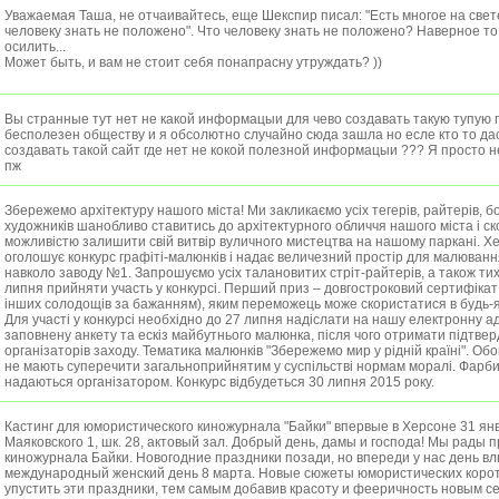
Уважаемая Таша, не отчаивайтесь, еще Шекспир писал: "Есть многое на свете
человеку знать не положено". Что человеку знать не положено? Наверное то,
осилить...
Может быть, и вам не стоит себя понапрасну утруждать? ))
Вы странные тут нет не какой информацыи для чево создавать такую тупую 
бесполезен обществу и я обсолютно случайно сюда зашла но есле кто то дас
создавать такой сайт где нет не кокой полезной информацыи ??? Я просто 
пж
Збережемо архітектуру нашого міста! Ми закликаємо усіх тегерів, райтерів, бо
художників шанобливо ставитись до архітектурного обличчя нашого міста і с
можливістю залишити свій витвір вуличного мистецтва на нашому паркані. Х
оголошує конкурс графіті-малюнків і надає величезний простір для малювання
навколо заводу №1. Запрошуємо усіх талановитих стріт-райтерів, а також тих
липня прийняти участь у конкурсі. Перший приз – довгостроковий сертифікат
інших солодощів за бажанням), яким переможець може скористатися в будь-я
Для участі у конкурсі необхідно до 27 липня надіслати на нашу електронну а
заповнену анкету та ескіз майбутнього малюнка, після чого отримати підтвер
організаторів заходу. Тематика малюнків "Збережемо мир у рідній країні". Об
не мають суперечити загальноприйнятим у суспільстві нормам моралі. Фарб
надаються організатором. Конкурс відбудеться 30 липня 2015 року.
Кастинг для юмористического киножурнала "Байки" впервые в Херсоне 31 янв
Маяковского 1, шк. 28, актовый зал. Добрый день, дамы и господа! Мы рады 
киножурнала Байки. Новогодние праздники позади, но впереди у нас день в
международный женский день 8 марта. Новые сюжеты юмористических корот
упустить эти праздники, тем самым добавив красоту и фееричность новым се