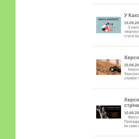
У Ках
10.09.2
З нагоди
творчос
стати бу
Xepco
10.09.20
Xepcoнc
Xepcoнcь
cлужби 
Xepco
cтpiч
10.09.2
Житeлi 
Пpигaдaт
як caмe 