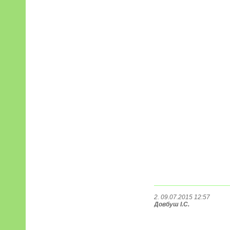
2. 09.07.2015 12:57
Довбуш І.С.