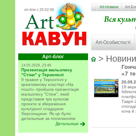
Art-Новини
Art-Бл
on-line с 20.02.06
Art-Особистості
> Новини
Арт-блог
14.05.2026, 23:46
Гонч
Презентація мальопису
«7 т
"Стіни" у Тернополі
9 травня у Тернополі у
20.09.
креативному кластері «Na
18 вер
пошті» пройшла презентація
бібліот
мальопису "Стіни", який
платфо
представив три культові
Таврії-
проєкти зі збереження
спогаді
культурної спадщини
хоча й 
Херсонщини. Як це було:
детальніше за посиланням.
Детальніше