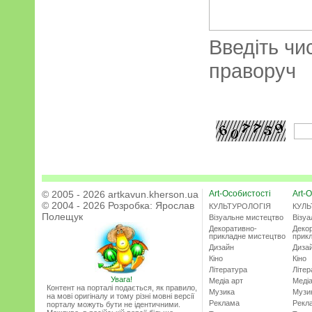
Введіть чи
праворуч
© 2005 - 2026 artkavun.kherson.ua
Art-Особистості
Art-О
© 2004 - 2026 Розробка:
Ярослав
КУЛЬТУРОЛОГІЯ
КУЛЬ
Полещук
Візуальне мистецтво
Візу
Декоративно-
Деко
прикладне мистецтво
прик
Дизайн
Диза
Кіно
Кіно
Література
Літер
Увага!
Медіа арт
Медіа
Контент на порталі подається, як правило,
Музика
Музи
на мові оригіналу и тому різні мовні версії
Реклама
Рекл
порталу можуть бути не ідентичними.