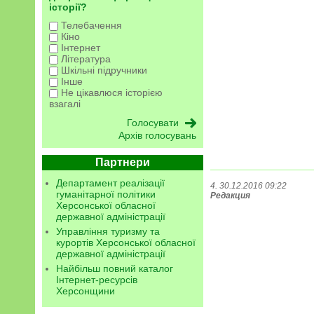
історії?
Телебачення
Кіно
Інтернет
Література
Шкільні підручники
Інше
Не цікавлюся історією
взагалі
Архів голосувань
Партнери
Департамент реалізації
4. 30.12.2016 09:22
гуманітарної політики
Редакция
Херсонської обласної
державної адміністрації
Управління туризму та
курортів Херсонської обласної
державної адміністрації
Найбільш повний каталог
Інтернет-ресурсів
Херсонщини