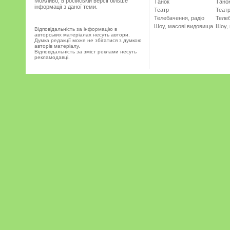
Можливо, в російській версії більше
Танок
Тано
інформації з даної теми.
Театр
Теат
Телебачення, радіо
Телеб
Шоу, масові видовища
Шоу,
Відповідальність за інформацію в
авторських матеріалах несуть автори.
Думка редакції може не збігатися з думкою
авторів матеріалу.
Відповідальність за зміст реклами несуть
рекламодавці.