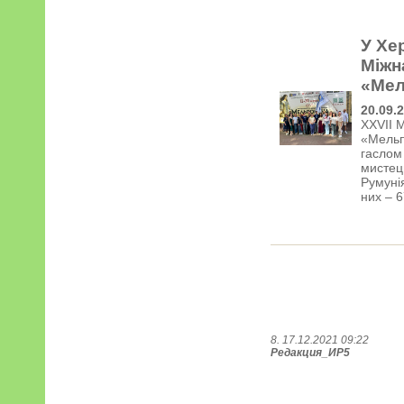
У Хе
Міжн
«Мел
20.09.
XXVII 
«Мельп
гаслом
мистець
Румунія
них – 6
8. 17.12.2021 09:22
Редакция_ИР5