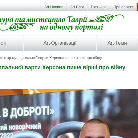
Art-Новини
Art-Блог
Гостьова
Про проект
сті
Art-Організації
Art-Теми
пектор муніципальної варти Херсона пише вірші про війну
ипальної варти Херсона пише вірші про війну