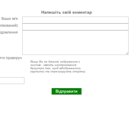
Напишіть свій коментар
Ваше ім'я
блікований)
відомлення
чите праворуч
Якщо Ви не бачите зображення з
числом - змініть настроювання
браузера так, щоб відображались
картинки та перезагрузіть сторінку.