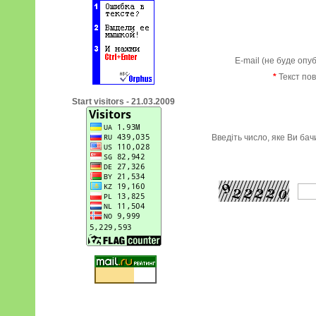
E-mail (не буде опу
*
Текст по
Start visitors - 21.03.2009
Введіть число, яке Ви ба