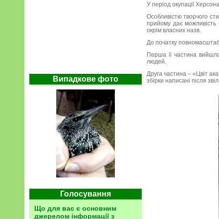
У період окупації Херсона
Особливістю творчого сти
прийому дає можливість ч
окрім власних назв.
До початку повномасштабн
Перша її частина вийшла
людей.
Друга частина – «Цвіт акац
Випадкове фото
збірки написані після зв
Голосування
Що для вас є основним
джерелом інформації з