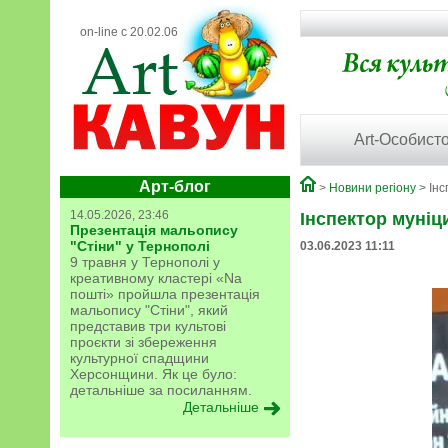
on-line с 20.02.06
Art-Особисто
Арт-блог
>
Новини регіону
> Інс
14.05.2026, 23:46
Інспектор муніц
Презентація мальопису
"Стіни" у Тернополі
03.06.2023 11:11
9 травня у Тернополі у
креативному кластері «Na
пошті» пройшла презентація
мальопису "Стіни", який
представив три культові
проєкти зі збереження
культурної спадщини
Херсонщини. Як це було:
детальніше за посиланням.
Детальніше