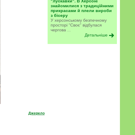
"лускавки". В Херсоні
знайомилися з традиційними
прикрасами й плели вироби
з бісеру
У херсонському безпечному
просторі “Своє” відбулася
чергова ...
Детальніше
Джерело