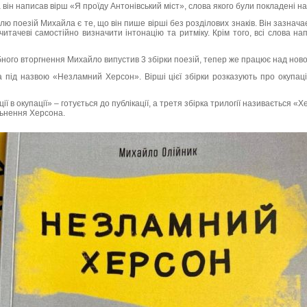
 він написав вірш «Я проїду Антонівський міст», слова якого були покладені на
лю поезій Михайла є те, що він пише вірші без розділових знаків. Він зазнача
итачеві самостійно визначити інтонацію та ритміку. Крім того, всі слова нап
ого вторгнення Михайло випустив 3 збірки поезій, тепер же працює над ново
 під назвою «Незламний Херсон». Вірші цієї збірки розказують про окупаці
ії в окупації» – готується до публікації, а третя збірка трилогії називається «Хе
ільнення Херсона.