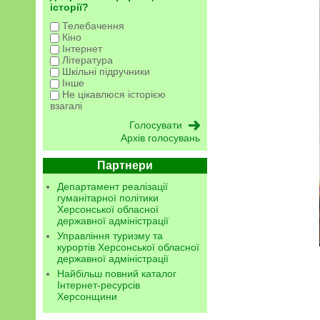
історії?
Телебачення
Кіно
Інтернет
Література
Шкільні підручники
Інше
Не цікавлюся історією
взагалі
Архів голосувань
Партнери
Департамент реалізації
гуманітарної політики
Херсонської обласної
державної адміністрації
Управління туризму та
курортів Херсонської обласної
державної адміністрації
Найбільш повний каталог
Інтернет-ресурсів
Херсонщини