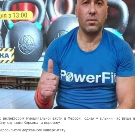
інспектором муніципальної варти в Херсоні, однак у вільний час пише ві
йну, окупацію Херсона та перемогу.
Херсонського державного університету.