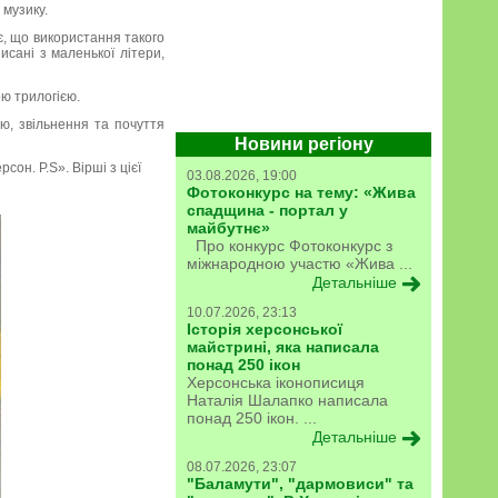
 музику.
є, що використання такого
исані з маленької літери,
ю трилогією.
ю, звільнення та почуття
Новини регіону
рсон. P.S». Вірші з цієї
03.08.2026, 19:00
Фотоконкурс на тему: «Жива
спадщина - портал у
майбутнє»
Про конкурс Фотоконкурс з
міжнародною участю «Жива ...
Детальніше
10.07.2026, 23:13
Історія херсонської
майстрині, яка написала
понад 250 ікон
Херсонська іконописиця
Наталія Шалапко написала
понад 250 ікон. ...
Детальніше
08.07.2026, 23:07
"Баламути", "дармовиси" та