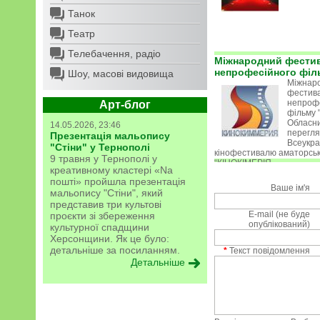
Танок
Театр
Телебачення, радіо
Міжнародний фести
непрофесійного філ
Шоу, масові видовища
Міжнар
фестив
непроф
Арт-блог
фільму 
Обласни
14.05.2026, 23:46
перегл
Презентація мальопису
Всеукра
"Стіни" у Тернополі
кінофестивалю аматорськ
9 травня у Тернополі у
“КІНОКІМЕРІЯ ...
креативному кластері «Na
пошті» пройшла презентація
Ваше ім'я
мальопису "Стіни", який
представив три культові
E-mail (не буде
проєкти зі збереження
опублікований)
культурної спадщини
Херсонщини. Як це було:
детальніше за посиланням.
*
Текст повідомлення
Детальніше