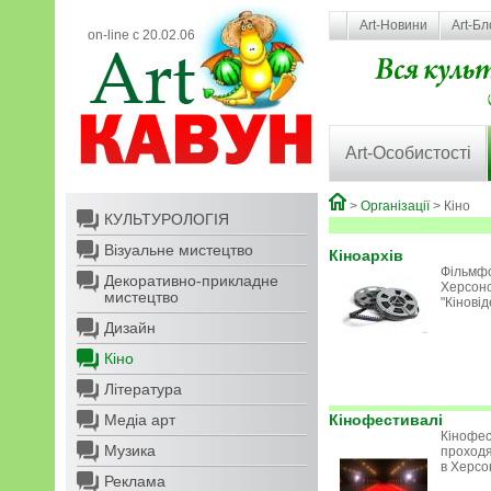
Art-Новини
Art-Бл
on-line с 20.02.06
Art-Особистості
>
Організації
> Кіно
КУЛЬТУРОЛОГІЯ
Візуальне мистецтво
Кіноархів
Фільмф
Декоративно-прикладне
Херсон
мистецтво
"Кінові
Дизайн
Кіно
Література
Медіа арт
Кінофестивалі
Кінофес
Музика
проход
в Херсо
Реклама