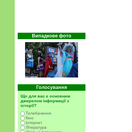
Випадкове фото
Голосування
Що для вас є основним
джерелом інформації з
історії?
Телебачення
Кіно
Інтернет
Література
Шкільні підручники