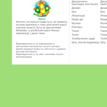
Декоративно-
Деко
прикладне мистецтво
прик
Дизайн
Диза
Кіно
Кіно
Література
Літер
Увага!
Медіа арт
Медіа
Контент на порталі подається, як правило,
Музика
Музи
на мові оригіналу и тому різні мовні версії
Реклама
Рекл
порталу можуть бути не ідентичними.
Можливо, в російській версії більше
Танок
Тано
інформації з даної теми.
Театр
Теат
Телебачення, радіо
Телеб
Шоу, масові видовища
Шоу,
Відповідальність за інформацію в
авторських матеріалах несуть автори.
Думка редакції може не збігатися з думкою
авторів матеріалу.
Відповідальність за зміст реклами несуть
рекламодавці.