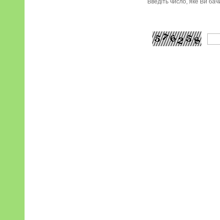
Введіть число, яке Ви ба