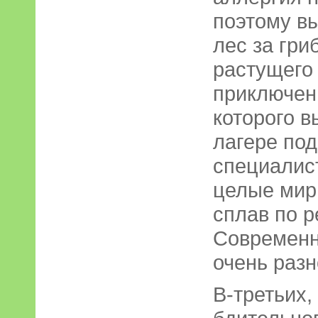
поэтому вы
лес за гри
растущего 
приключен
которого в
лагере по
специалис
целые мир
сплав по р
Совре­мен
очень раз
В-третьих,