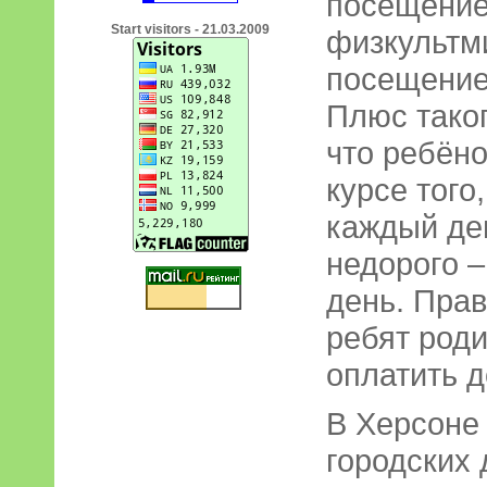
посещение
Start visitors - 21.03.2009
физкультми
посещение
Плюс таког
что ребёно
курсе того
каждый ден
недорого –
день. Прав
ребят род
оплатить 
В Херсоне
городских 