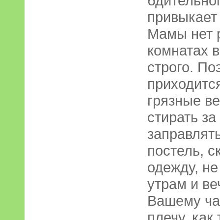
бдительног
привыкает 
Мамы нет р
комнатах 
строго. По
приходится
грязные ве
стирать за
заправлять
постель, с
одежду, не
утрам и ве
Вашему ча
плечу, как