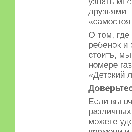
узнать мно
друзьями. 
«самостоят
О том, где
ребёнок и 
стоить, м
номере газ
«Детский л
Доверьтес
Если вы оч
различных
можете уд
времени и