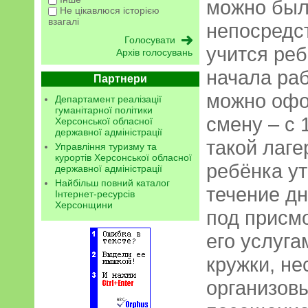
можно был
Не цікавлюся історією
взагалі
непосредст
учится реб
Архів голосувань
начала раб
Партнери
можно офор
Департамент реалізації
гуманітарної політики
смену – с 
Херсонської обласної
державної адміністрації
такой лаге
Управління туризму та
курортів Херсонської обласної
ребёнка ут
державної адміністрації
Найбільш повний каталог
течение дн
Інтернет-ресурсів
Херсонщини
под присм
его услуга
кружки, не
орга­низов