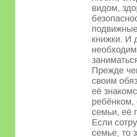
видом, зд
безопаснос
подвижные 
книжки. И 
необходим
заниматьс
Прежде че
своим обя
её знаком­
ребёнком,
семьи, её 
Если сотру
семье, то 