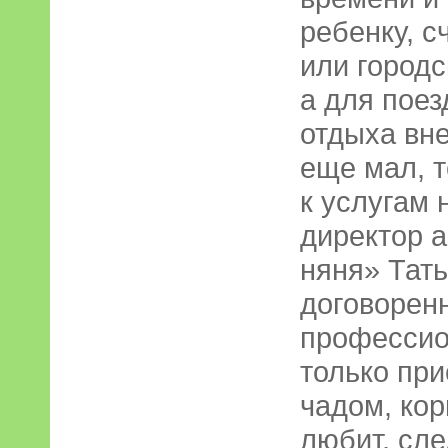
ребенку, с
или городс
а для поез
отдыха вне
еще мал, т
к услугам 
директор а
няня» Тать
договорен
профессио
только пр
чадом, кор
любит, сле