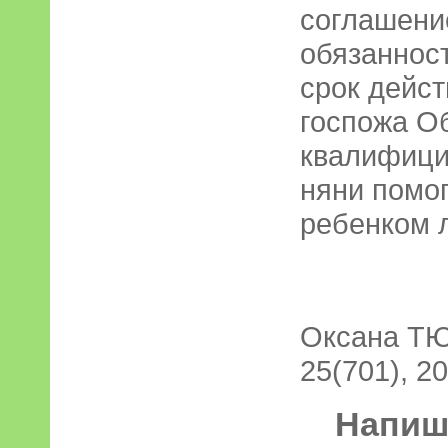
соглашени
обязанност
срок дейст
госпожа Об
квалифици
няни помог
ребенком 
Оксана ТЮ
25(701), 20
Напиші