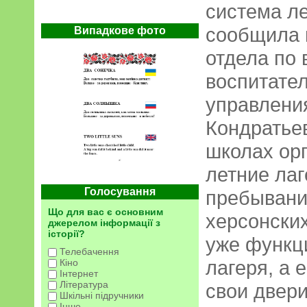
система ле
сообщила 
Випадкове фото
отдела по
воспитател
управлени
Кондратьев
школах орг
летние ла
Голосування
пребывание
Що для вас є основним
херсонски
джерелом інформації з
історії?
уже функц
Телебачення
лагеря, а 
Кіно
Інтернет
Література
свои двери
Шкільні підручники
Інше