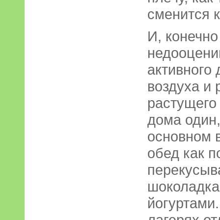
сменится 
И, конечно
недооцени
активного 
воздуха и 
растущего 
дома один,
основном в
обед как п
перекусыв
шоколадка
йогуртами.
лагерях о