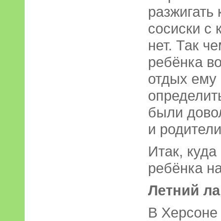
разжигать 
сосиски с 
нет. Так ч
ребёнка во
отдых ему 
определить
были довол
и родител
Итак, куда
ребёнка на
Летний ла
В Херсоне