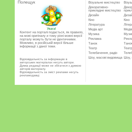
Полещук
Візуальне мистецтво
Візу
Декоративно-
Деко
прикладне мистецтво
прик
Дизайн
Диза
Кіно
Кіно
Література
Літер
Увага!
Медіа арт
Медіа
Контент на порталі подається, як правило,
Музика
Музи
на мові оригіналу и тому різні мовні версії
Реклама
Рекл
порталу можуть бути не ідентичними.
Можливо, в російській версії більше
Танок
Тано
інформації з даної теми.
Театр
Теат
Телебачення, радіо
Телеб
Шоу, масові видовища
Шоу,
Відповідальність за інформацію в
авторських матеріалах несуть автори.
Думка редакції може не збігатися з думкою
авторів матеріалу.
Відповідальність за зміст реклами несуть
рекламодавці.