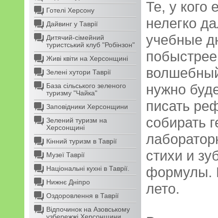
Те, у кого 
Готелі Херсону
нелегко д
Дайвинг у Таврії
учебные дн
Дитячий-сімейний
туристський клуб "Робінзон"
побыстрее
Живі квіти на Херсонщині
волшебный
Зелені хутори Таврії
нужно буд
База сільського зеленого
туризму "Чайка"
писать ре
Заповідники Херсонщини
собирать г
Зелений туризм на
Херсонщині
лаборатор
Кінний туризм в Таврії
стихи и зу
Музеї Таврії
формулы. 
Національні кухні в Таврії.
Нижнє Дніпро
лето.
Оздоровлення в Таврії
Відпочинок на Азовському
узбережжі Херсонщини