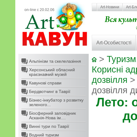
Art-Новини
Art-Бл
on-line с 20.02.06
Art-Особистості
>
Туризм,
Альпінізм та скелелазіння
Корисні ад
Херсонський обласний
краєзнавчий музей
дозвілля
> 
Кавунові справи
дозвілля д
Бердвотчинг в Таврії
Лето:
Бізнес-інкубатор з розвитку
зеленого...
до
Біосферний заповідник
Асканія-Нова ім....
Винні тури по Таврії
Водний туризм