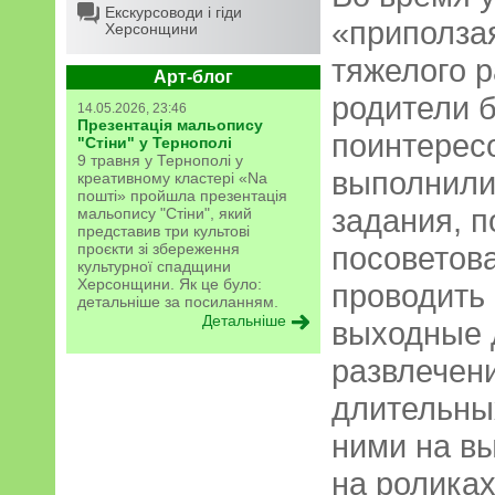
Екскурсоводи і гіди
«приполза
Херсонщини
тяжелого р
Арт-блог
родители 
14.05.2026, 23:46
Презентація мальопису
поинтересо
"Стіни" у Тернополі
9 травня у Тернополі у
выполнили
креативному кластері «Na
пошті» пройшла презентація
задания, п
мальопису "Стіни", який
представив три культові
проєкти зі збереження
посоветова
культурної спадщини
Херсонщини. Як це було:
проводить 
детальніше за посиланням.
Детальніше
выходные 
развлечени
длительны
ними на вы
на роликах