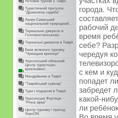
участках в
Яхтовий туризм у Таврії
города. Чт
Туристичний притулок
"Драконяча садиба"
составляет
Азово-Сиваський
національний природний...
рабочий де
Термальне джерело в
время реб
Голопристанському...
Термальні джерела в Таврії
себе? Раз
База зеленого туризму
чередуя к
"Чумацька криниця"
Херсонський обласний
телевизоро
Центр туристсько-
краєзнавчої...
с кем и ку
Мандрівники в Таврії
попадет ли
"Таврійський сувенір"
забредет л
Тури і подорожі в Таврії
какой-нибу
Херсонська Фортеця -
"Річна зірка"
ли ребёно
Центр туризму і пригод
ХерсON
Во время у