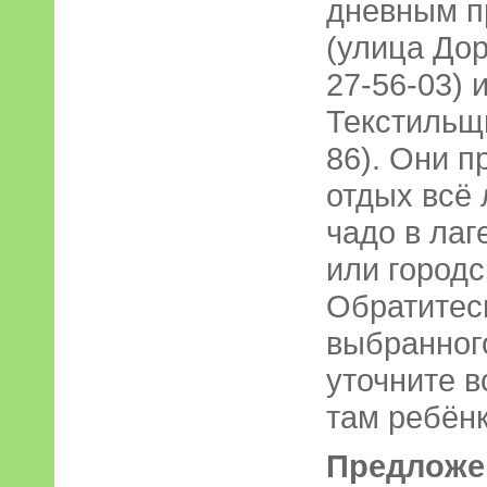
дневным п
(улица До
27-56-03) 
Текстильщи
86). Они п
отдых всё 
чадо в ла­
или городс
Обратитес
выбранног
уточните 
там ребёнк
Предложе