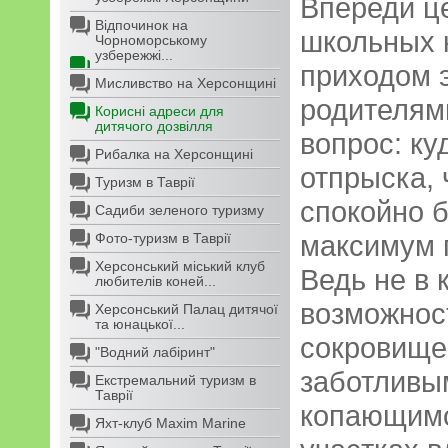
Впереди ц
Відпочинок на
школьных к
Чорноморському
узбережжі...
приходом э
Мисливство на Херсонщині
родителям
Корисні адреси для
дитячого дозвілля
вопрос: ку
Рибалка на Херсонщині
отпрыска, 
Туризм в Таврії
спокойно б
Садиби зеленого туризму
максимум 
Фото-туризм в Таврії
Херсонський міський клуб
Ведь не в 
любителів коней...
возможнос
Херсонський Палац дитячої
та юнацької...
сокровище 
"Водний лабіринт"
заботливы
Екстремальний туризм в
Таврії
копающимс
Яхт-клуб Maxim Marine