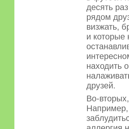
десять раз
рядом дру
визжать, б
и которые 
останавлив
интересно
находить 
налаживат
друзей.
Во-вторых,
Например,
заблудитьс
аллергия 