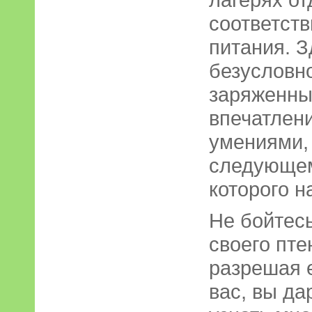
соответств
питания. З
безусловно
заряженны
впечатлен
умениями, 
следующем
которого н
Не бойтесь
своего пте
разрешая е
вас, вы да