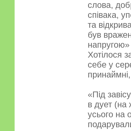
слова, доб
співака, у
та відкрив
був враже
напругою»
Хотілося з
себе у сере
принаймні, 
«Під завіс
в дует (на 
усього на 
подарували