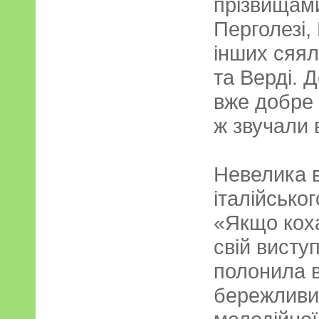
прізвищами
Перголезі,
інших сяял
та Верді. Д
вже добре 
ж звучали 
Невелика в
італійсько
«Якщо коха
свій висту
полонила в
бережливи