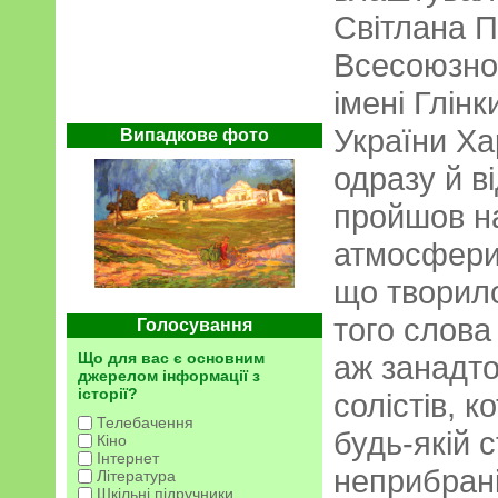
Світлана 
Всесоюзног
імені Глін
України Ха
Випадкове фото
одразу й в
пройшов на
атмосфери 
що творило
того слова
Голосування
Що для вас є основним
аж занадто
джерелом інформації з
історії?
солістів, к
Телебачення
будь-якій с
Кіно
Інтернет
неприбрані
Література
Шкільні підручники