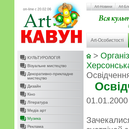
Art-Новини
Art-Бл
on-line с 20.02.06
Art-Особистості
>
Організ
КУЛЬТУРОЛОГІЯ
Херсонськ
Візуальне мистецтво
Освідчення
Декоративно-прикладне
мистецтво
Освід
Дизайн
Кіно
01.01.2000
Література
Медіа арт
Зачекалися
Музика
Реклама