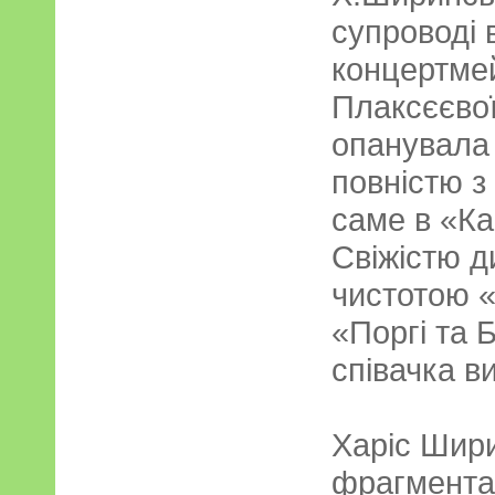
супроводі 
концертмей
Плаксєєвої
опанувала 
повністю з
саме в «К
Свіжістю д
чистотою «
«Поргі та 
співачка ви
Харіс Шири
фрагментах