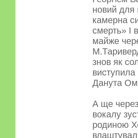
новий для 
камерна с
смерть» І 
майже чере
М.Тариверд
знов як со
виступила
Данута Ом
А ще чере
вокалу зус
родиною Хе
влаштували