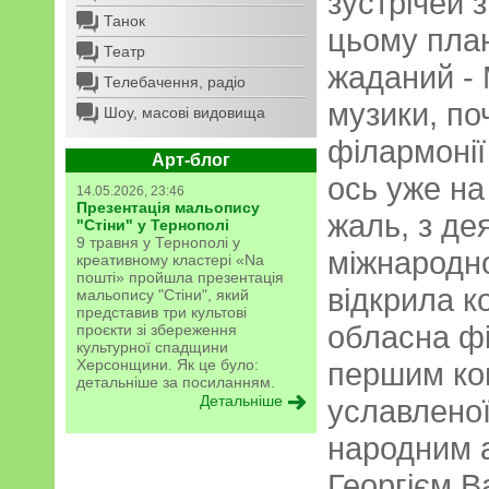
зустрічей 
Танок
цьому план
Театр
жаданий -
Телебачення, радіо
музики, по
Шоу, масові видовища
філармонії
Арт-блог
ось уже на
14.05.2026, 23:46
Презентація мальопису
жаль, з де
"Стіни" у Тернополі
9 травня у Тернополі у
міжнародно
креативному кластері «Na
пошті» пройшла презентація
відкрила к
мальопису "Стіни", який
представив три культові
обласна фі
проєкти зі збереження
культурної спадщини
Херсонщини. Як це було:
першим ко
детальніше за посиланням.
Детальніше
уславленої 
народним 
Георгієм В