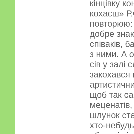
кінцівку к
кохаєш» Р
повторюю: 
добре зна
співаків, 
з ними. А 
сів у залі 
закохався 
артистични
щоб так са
меценатів,
шлунок ста
хто-небудь