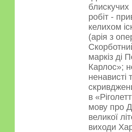
блискучих 
робіт - пр
келихом іс
(арія з оп
Скорботни
маркіз ді 
Карлос»; 
ненависті 
скривджени
в «Ріголет
мову про Д
великої лі
виходи Хар