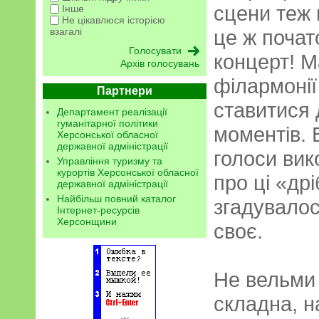
сцени теж 
Інше
Не цікавлюся історією
взагалі
це ж почат
концерт! М
Архів голосувань
філармонії
Партнери
ставитися 
Департамент реалізації
гуманітарної політики
моментів. 
Херсонської обласної
державної адміністрації
голоси вик
Управління туризму та
курортів Херсонської обласної
про ці «др
державної адміністрації
Найбільш повний каталог
згадувалос
Інтернет-ресурсів
Херсонщини
своє.
Не вельми 
складна, 