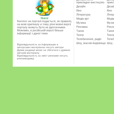
прикладне мистецтво
прик
Дизайн
Диза
Кіно
Кіно
Література
Літер
Увага!
Медіа арт
Медіа
Контент на порталі подається, як правило,
Музика
Музи
на мові оригіналу и тому різні мовні версії
Реклама
Рекл
порталу можуть бути не ідентичними.
Можливо, в російській версії більше
Танок
Тано
інформації з даної теми.
Театр
Теат
Телебачення, радіо
Телеб
Шоу, масові видовища
Шоу,
Відповідальність за інформацію в
авторських матеріалах несуть автори.
Думка редакції може не збігатися з думкою
авторів матеріалу.
Відповідальність за зміст реклами несуть
рекламодавці.