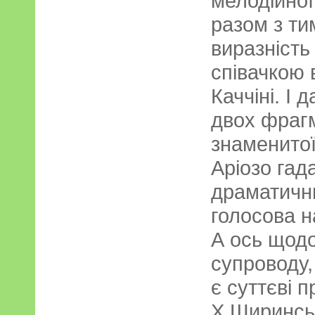
мелодійної
разом з ти
виразність
співачкою 
Каччіні. І 
двох фрагм
знаменитої
Аріозо гад
драматични
голосова н
А ось щод
супроводу,
є суттєві 
Х.Ширинсь