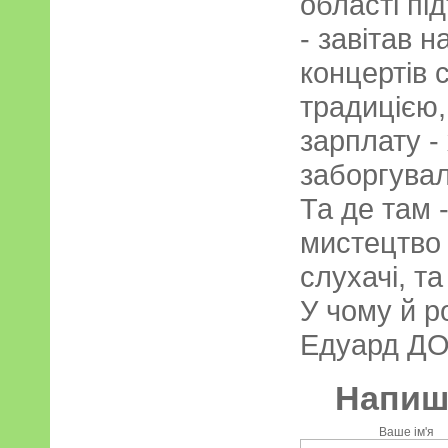
області пі
- завітав 
концертів 
традицією, 
зарплату -
заборгувал
Та де там 
мистецтво
слухачі, та
У чому й р
Едуард ДО
Напиші
Ваше ім'я