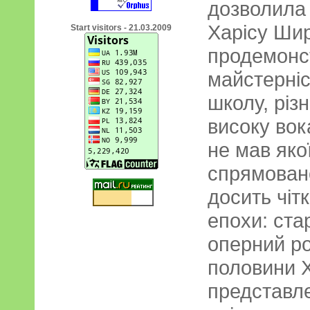
дозволила 
Харісу Ши
Start visitors - 21.03.2009
продемонс
майстерніс
школу, різ
високу вок
не мав яко
спрямовано
досить чіт
епохи: ста
оперний р
половини X
представл