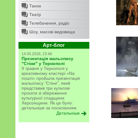
Танок
Театр
Телебачення, радіо
Шоу, масові видовища
Арт-блог
14.05.2026, 23:46
Презентація мальопису
"Стіни" у Тернополі
9 травня у Тернополі у
креативному кластері «Na
пошті» пройшла презентація
мальопису "Стіни", який
представив три культові
проєкти зі збереження
культурної спадщини
Херсонщини. Як це було:
детальніше за посиланням.
Детальніше