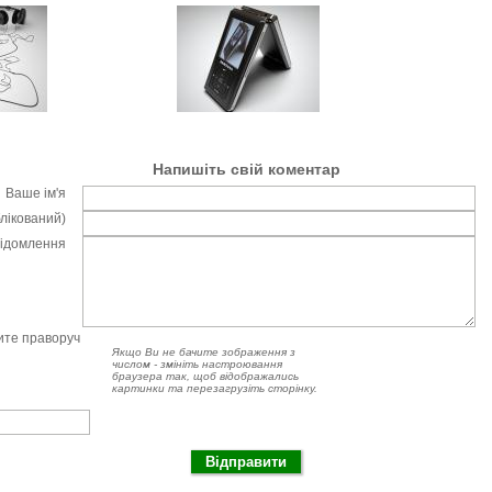
Напишіть свій коментар
Ваше ім'я
блікований)
відомлення
чите праворуч
Якщо Ви не бачите зображення з
числом - змініть настроювання
браузера так, щоб відображались
картинки та перезагрузіть сторінку.