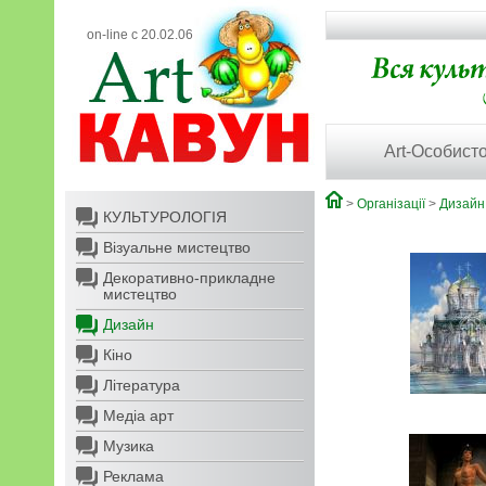
on-line с 20.02.06
Art-Особисто
>
Організації
>
Дизайн
КУЛЬТУРОЛОГІЯ
Візуальне мистецтво
Декоративно-прикладне
мистецтво
Дизайн
Кіно
Література
Медіа арт
Музика
Реклама