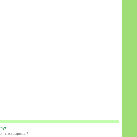
спут
енты из шаровар?