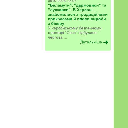
08.07.2026, 23:07
"Баламути", "дармовиси" та
"лускавки". В Херсоні
знайомилися з традиційними
прикрасами й плели вироби
з бісеру
У херсонському безпечному
просторі “Своє” відбулася
чергова ...
Детальніше