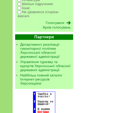
Шкільні підручники
Інше
Не цікавлюся історією
взагалі
Архів голосувань
Партнери
Департамент реалізації
гуманітарної політики
Херсонської обласної
державної адміністрації
Управління туризму та
курортів Херсонської обласної
державної адміністрації
Найбільш повний каталог
Інтернет-ресурсів
Херсонщини