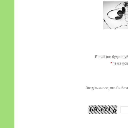
E-mail (не буде опу
*
Текст по
Введіть число, яке Ви ба