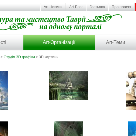
Art-Новини
Art-Блог
Гостьова
Про проект
сті
Art-Організації
Art-Теми
>
Студія 3D графіки
> 3D картини