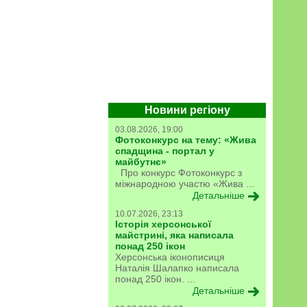
Новини регіону
03.08.2026, 19:00
Фотоконкурс на тему: «Жива
спадщина - портал у
майбутнє»
Про конкурс Фотоконкурс з
міжнародною участю «Жива ...
Детальніше
10.07.2026, 23:13
Історія херсонської
майстрині, яка написала
понад 250 ікон
Херсонська іконописиця
Наталія Шалапко написала
понад 250 ікон. ...
Детальніше