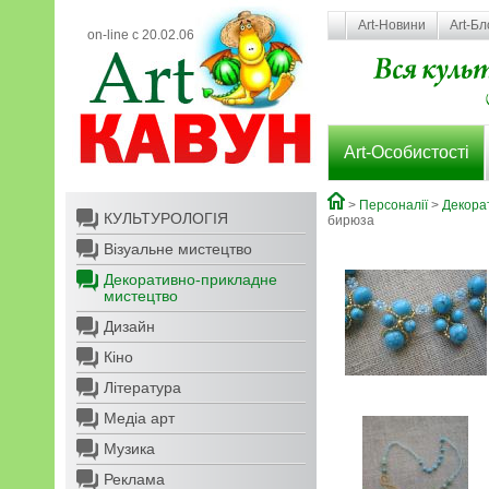
Art-Новини
Art-Бл
on-line с 20.02.06
Art-Особистості
>
Персоналії
>
Декора
КУЛЬТУРОЛОГІЯ
бирюза
Візуальне мистецтво
Декоративно-прикладне
мистецтво
Дизайн
Кіно
Література
Медіа арт
Музика
Реклама