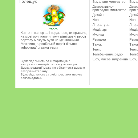
Полещук
Візуальне мистецтво
Візу
Декоративно-
Деко
прикладне мистецтво
прик
Дизайн
Диза
Кіно
Кіно
Література
Літер
Увага!
Медіа арт
Медіа
Контент на порталі подається, як правило,
Музика
Музи
на мові оригіналу и тому різні мовні версії
Реклама
Рекл
порталу можуть бути не ідентичними.
Можливо, в російській версії більше
Танок
Тано
інформації з даної теми.
Театр
Теат
Телебачення, радіо
Телеб
Шоу, масові видовища
Шоу,
Відповідальність за інформацію в
авторських матеріалах несуть автори.
Думка редакції може не збігатися з думкою
авторів матеріалу.
Відповідальність за зміст реклами несуть
рекламодавці.