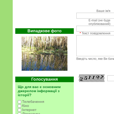
Ваше ім'я
E-mail (не буде
опублікований)
Випадкове фото
*
Текст повідомлення
Введіть число, яке Ви ба
Голосування
Що для вас є основним
джерелом інформації з
історії?
Телебачення
Кіно
Інтернет
Література