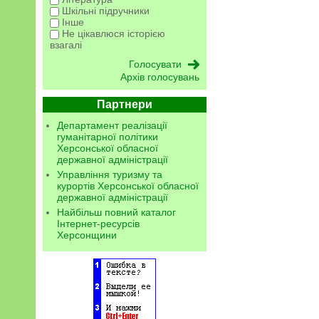
Шкільні підручники
Інше
Не цікавлюся історією
взагалі
Архів голосувань
Партнери
Департамент реалізації
гуманітарної політики
Херсонської обласної
державної адміністрації
Управління туризму та
курортів Херсонської обласної
державної адміністрації
Найбільш повний каталог
Інтернет-ресурсів
Херсонщини