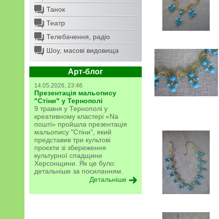
Танок
Театр
Телебачення, радіо
Шоу, масові видовища
Арт-блог
14.05.2026, 23:46
Презентація мальопису
"Стіни" у Тернополі
9 травня у Тернополі у
креативному кластері «Na
пошті» пройшла презентація
мальопису "Стіни", який
представив три культові
проєкти зі збереження
культурної спадщини
Херсонщини. Як це було:
детальніше за посиланням.
Детальніше