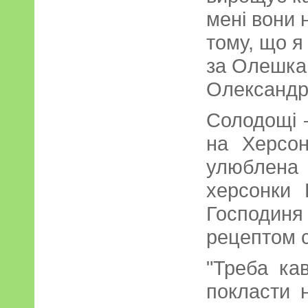
мені вони 
тому, що я
за Олешка
Олександр
Солодощі 
на Херсо
улюблен
херсонки 
Господиня
рецептом 
"Треба ка
покласти 