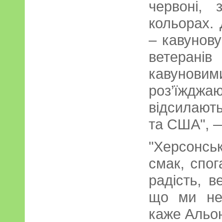
червоні,
кольорах. 
– кавунову
ветеранів
кавун
роз’їжджаю
відсилают
та США", —
"Херсонсь
смак, спог
радість, в
що ми не
каже Альо