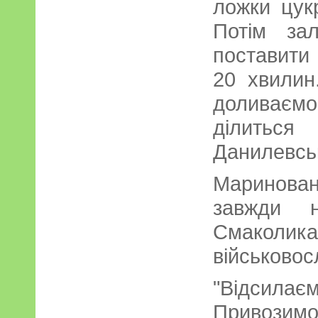
ложки цук
Потім за
поставити 
20 хвилин
доливаємо
ділиться
Данилевсь
Маринован
завжди н
Смаколика
військовос
"Відсилає
Привозимо