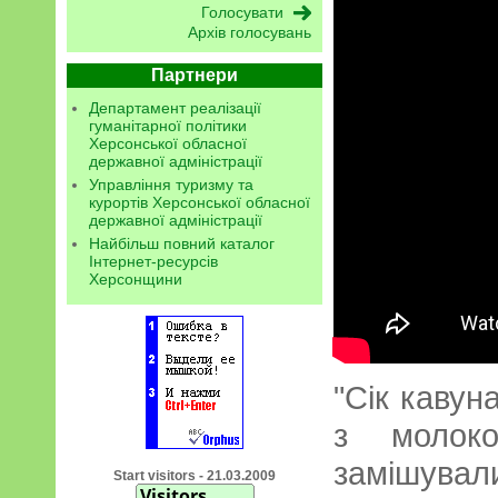
Архів голосувань
Партнери
Департамент реалізації
гуманітарної політики
Херсонської обласної
державної адміністрації
Управління туризму та
курортів Херсонської обласної
державної адміністрації
Найбільш повний каталог
Інтернет-ресурсів
Херсонщини
"Сік кавун
з молок
замішува
Start visitors - 21.03.2009