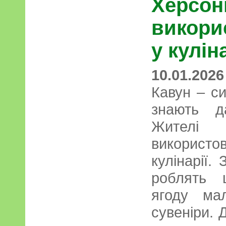
Херсон
викори
у кулін
10.01.2026
Кавун – с
знають д
Жителі
використов
кулінарії.
роблять 
ягоду ма
сувеніри. 