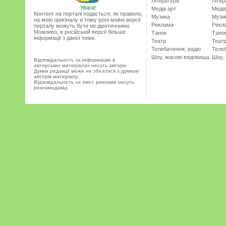
Література
Літер
Увага!
Медіа арт
Медіа
Контент на порталі подається, як правило,
Музика
Музи
на мові оригіналу и тому різні мовні версії
Реклама
Рекл
порталу можуть бути не ідентичними.
Можливо, в російській версії більше
Танок
Тано
інформації з даної теми.
Театр
Теат
Телебачення, радіо
Телеб
Шоу, масові видовища
Шоу,
Відповідальність за інформацію в
авторських матеріалах несуть автори.
Думка редакції може не збігатися з думкою
авторів матеріалу.
Відповідальність за зміст реклами несуть
рекламодавці.