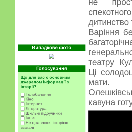
не прос
спекотного
дитинство 
Варіння б
багаторі
Випадкове фото
генеральн
театру Ку
Голосування
Ці солодо
Що для вас є основним
мати. 
джерелом інформації з
історії?
Олешківсь
Телебачення
Кіно
кавуна гот
Інтернет
Література
Шкільні підручники
Інше
Не цікавлюся історією
взагалі