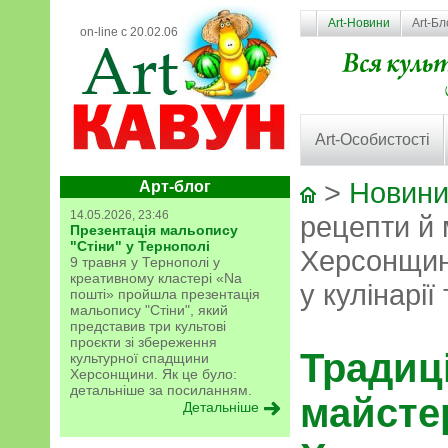
Art-Новини
Art-Бл
on-line с 20.02.06
Art-Особистості
>
Новини
Арт-блог
14.05.2026, 23:46
рецепти й 
Презентація мальопису
"Стіни" у Тернополі
Херсонщин
9 травня у Тернополі у
креативному кластері «Na
у кулінарії
пошті» пройшла презентація
мальопису "Стіни", який
представив три культові
проєкти зі збереження
Традиці
культурної спадщини
Херсонщини. Як це було:
детальніше за посиланням.
майстер
Детальніше