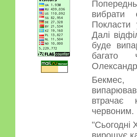
Поперед
вибрати 
Покласти 
Далі відфі
буде випа
багато 
Олександр
Бекмес,
випарюва
втрачає 
червоним.
"Сьогодні
вирощує ка