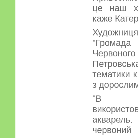
це наш х
каже Катер
Художни
"Громад
Червоного
Петровськ
тематики 
з дорослим
"В ма
викорис
акварель
червони