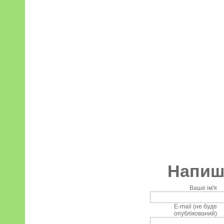
Напиші
Ваше ім'я
E-mail (не буде
опублікований)