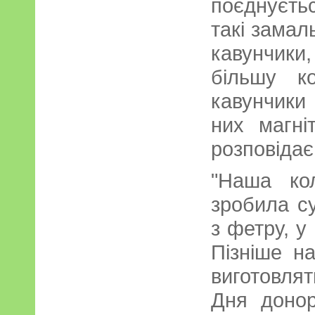
поєднуєть
такі замал
кавунчики
більшу к
кавунчики
них магні
розповідає
"Наша ко
зробила су
з фетру, у
Пізніше н
виготовля
Дня донор