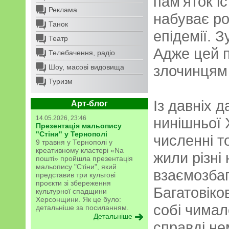
пам'яток іс
Реклама
набуває р
Танок
епідемії. 
Театр
Адже цей 
Телебачення, радіо
злочинцям
Шоу, масові видовища
Туризм
Із давніх 
Арт-блог
14.05.2026, 23:46
нинішньої
Презентація мальопису
"Стіни" у Тернополі
численні т
9 травня у Тернополі у
креативному кластері «Na
жили різні 
пошті» пройшла презентація
мальопису "Стіни", який
взаємозбаг
представив три культові
проєкти зі збереження
Багатовіко
культурної спадщини
Херсонщини. Як це було:
собі чимало
детальніше за посиланням.
Детальніше
справді не