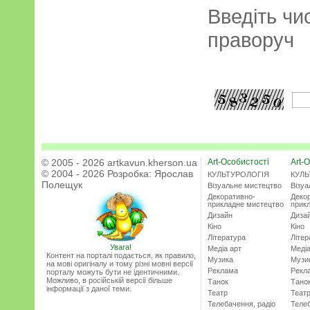
Введіть чи
праворуч
© 2005 - 2026 artkavun.kherson.ua
Art-Особистості
Art-О
© 2004 - 2026 Розробка:
Ярослав
КУЛЬТУРОЛОГІЯ
КУЛЬ
Полещук
Візуальне мистецтво
Візу
Декоративно-
Деко
прикладне мистецтво
прик
Дизайн
Диза
Кіно
Кіно
Література
Літер
Увага!
Медіа арт
Медіа
Контент на порталі подається, як правило,
Музика
Музи
на мові оригіналу и тому різні мовні версії
Реклама
Рекл
порталу можуть бути не ідентичними.
Можливо, в російській версії більше
Танок
Тано
інформації з даної теми.
Театр
Теат
Телебачення, радіо
Телеб