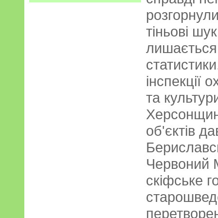
розгорнул
тіньові шук
лишається 
статистики
інспекції о
та культури
Херсонщин
об'єктів д
Бериславсь
Червоний М
скіфське г
старошвед
перетворен