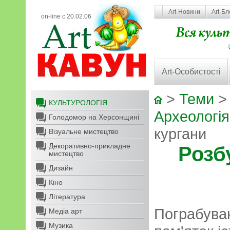
Art-Новини
Art-Бл
on-line с 20.02.06
Art-Особистості
>
Теми
КУЛЬТУРОЛОГІЯ
Археологія
Голодомор на Херсонщині
кургани
Візуальне мистецтво
Декоративно-прикладне
Розб
мистецтво
Дизайн
Кіно
Література
Пограбува
Медіа арт
Музика