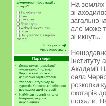
джерелом інформації з
На землях
історії?
знаходилос
Телебачення
Кіно
загальнона
Інтернет
Література
але може т
Шкільні підручники
Інше
зникнуть.
Не цікавлюся історією
взагалі
Архів голосувань
Нещодавно
Партнери
Інституту 
Департамент реалізації
Академії Н
гуманітарної політики
Херсонської обласної
села Черв
державної адміністрації
Управління туризму та
розкопки к
курортів Херсонської обласної
державної адміністрації
скотарів д
Найбільш повний каталог
Інтернет-ресурсів
поїхали. Н
Херсонщини