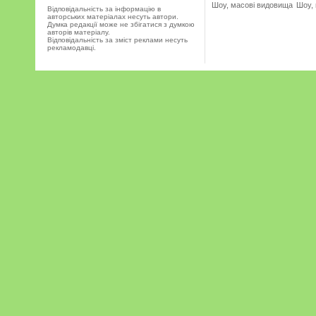
Шоу, масові видовища
Шоу,
Відповідальність за інформацію в
авторських матеріалах несуть автори.
Думка редакції може не збігатися з думкою
авторів матеріалу.
Відповідальність за зміст реклами несуть
рекламодавці.