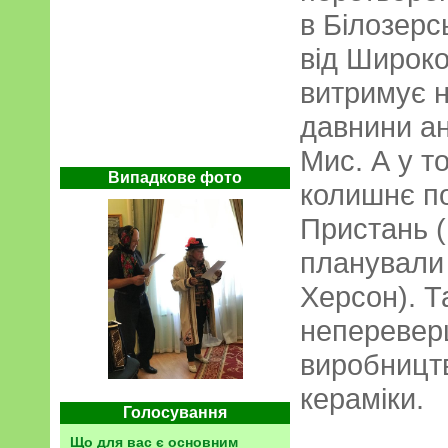
в Білозерс
від Широко
витримує н
давнини ан
Мис. А у т
Випадкове фото
колишнє п
Пристань (
планували 
Херсон). Т
неперевер
виробництв
кераміки.
Голосування
Що для вас є основним