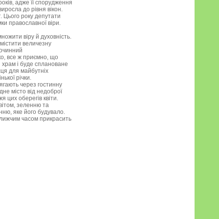
оків, адже її спорудження
виросла до рівня вікон.
т. Цього року депутати
ки православної віри.
ножити віру й духовність.
змістити величезну
гочинний
о, все ж приємно, що
я храм і буде сплановане
ця для майбутніх
ької річки.
ягають через гостинну
дне місто від недоброї
я цих оберегів квіти.
цвітом, зеленню та
нню, яке його будувало.
лижчим часом прикрасить