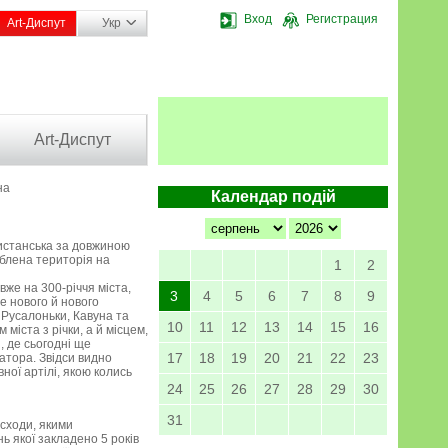
Вход
Регистрация
Art-Диспут
Укр
Art-Диспут
на
Календар подій
истанська за довжиною
облена територія на
1
2
же на 300-річчя міста,
3
4
5
6
7
8
9
е нового й нового
 Русалоньки, Кавуна та
10
11
12
13
14
15
16
міста з річки, а й місцем,
, де сьогодні ще
17
18
19
20
21
22
23
атора. Звідси видно
ної артілі, якою колись
24
25
26
27
28
29
30
31
сходи, якими
ь якої закладено 5 років