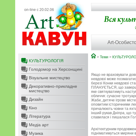
on-line с 20.02.06
Art-Особисто
>
Теми
>
КУЛЬТУРОЛО
КУЛЬТУРОЛОГІЯ
Голодомор на Херсонщині
Якщо не враховувати дов
Візуальне мистецтво
невдовзі може позмагатис
березі Конки невдовзі ст
Декоративно-прикладне
ПЛАНУЄТЬСЯ, що завершен
мистецтво
яке святкуватимуть наступ
обличчя: сучасне тротуарн
Дизайн
Жаби, дитяче ігрове місте
оповитим історичними лег
Кіно
причалюють човни та яхти
інший рукав Дніпра, що ту
Література
славилася і пишалася Го
Медіа арт
Архітектурним продовжен
Музика
підніматимуться миряни в