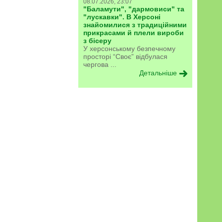
08.07.2026, 23:07
"Баламути", "дармовиси" та
"лускавки". В Херсоні
знайомилися з традиційними
прикрасами й плели вироби
з бісеру
У херсонському безпечному
просторі “Своє” відбулася
чергова ...
Детальніше