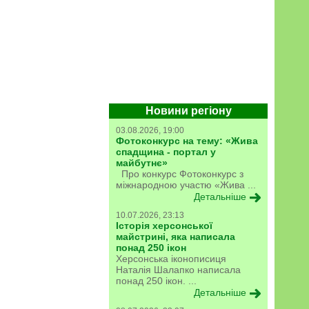
Новини регіону
03.08.2026, 19:00
Фотоконкурс на тему: «Жива
спадщина - портал у
майбутнє»
Про конкурс Фотоконкурс з
міжнародною участю «Жива ...
Детальніше
10.07.2026, 23:13
Історія херсонської
майстрині, яка написала
понад 250 ікон
Херсонська іконописиця
Наталія Шалапко написала
понад 250 ікон. ...
Детальніше