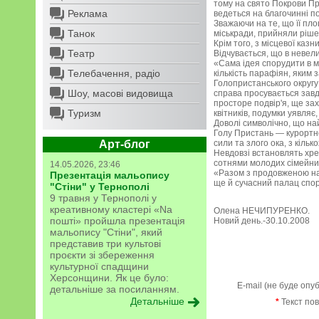
тому на свято Покрови Пр
Реклама
ведеться на благочинні по
Зважаючи на те, що її пло
Танок
міськради, прийняли ріше
Крім того, з місцевої ка
Театр
Відчувається, що в невел
«Сама ідея спорудити в м
Телебачення, радіо
кількість парафіян, яким 
Голопристанського округу
Шоу, масові видовища
справа просувається завд
просторе подвір'я, ще з
Туризм
квітників, подумки уявляє
Доволі символічно, що на
Голу Пристань — курортне
Арт-блог
сили та злого ока, з кільк
Невдовзі встановлять хрес
сотнями молодих сімейних
14.05.2026, 23:46
«Разом з продовженою на
Презентація мальопису
ще й сучасний палац спор
"Стіни" у Тернополі
9 травня у Тернополі у
креативному кластері «Na
Олена НЕЧИПУРЕНКО.
пошті» пройшла презентація
Новий день.-30.10.2008
мальопису "Стіни", який
представив три культові
проєкти зі збереження
культурної спадщини
Херсонщини. Як це було:
E-mail (не буде опу
детальніше за посиланням.
Детальніше
*
Текст по