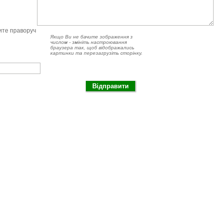
чите праворуч
Якщо Ви не бачите зображення з
числом - змініть настроювання
браузера так, щоб відображались
картинки та перезагрузіть сторінку.