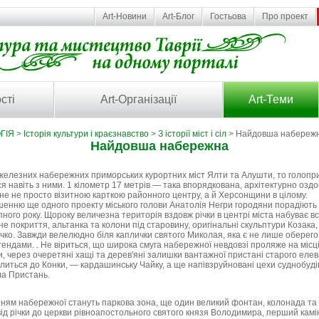
Art-Новини
Art-Блог
Гостьова
Про проект
сті
Art-Організації
Art-Теми
ГІЯ
>
Історія культури і краєзнавство
>
З історії міст і сіл
> Найдовша набереж
Найдовша набережна
железних набережних приморських курортних міст Ялти та Алушти, то голопр
я навіть з ними. 1 кілометр 17 метрів — така впорядкована, архітектурно озд
ане не просто візитною карткою районного центру, а й Херсонщини в цілому.
ню ще одного проекту міського голови Анатолія Негри городяни порадіють в
ного року. Щороку величезна територія вздовж річки в центрі міста набуває вс
е покриття, альтанка та колони під старовину, оригінальні скульптури Козака,
чко. Завжди велелюдно біля каплички святого Миколая, яка є не лише оберегом 
ендами. . Не віриться, що широка смуга набережної невдовзі проляже на місці
, через очеретяні хащі та дерев'яні залишки вантажної пристані старого елев
литься до Конки, — кардашинську Чайку, а ще напівзруйновані цехи суднобудів
ла Пристань.
ням набережної стануть паркова зона, ще один великий фонтан, колонада та 
ід річки до церкви рівноапостольного святого князя Володимира, перший камін