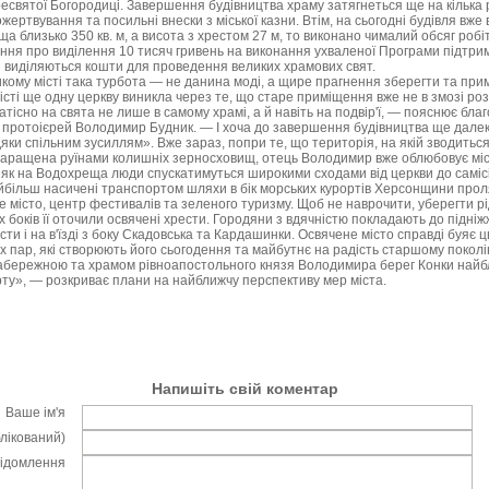
есвятої Богородиці. Завершення будівництва храму затягнеться ще на кілька р
жертвування та посильні внески з міської казни. Втім, на сьогодні будівля вже 
ща близько 350 кв. м, а висота з хрестом 27 м, то виконано чималий обсяг робі
ння про виділення 10 тисяч гривень на виконання ухваленої Програми підтрим
зни виділяються кошти для проведення великих храмових свят.
икому місті така турбота — не данина моді, а щире прагнення зберегти та прим
істі ще одну церкву виникла через те, що старе приміщення вже не в змозі ро
затісно на свята не лише в самому храмі, а й навіть на подвір'ї, — пояснює бла
 протоієрей Володимир Будник. — І хоча до завершення будівництва ще далек
яки спільним зусиллям». Вже зараз, попри те, що територія, на якій зводитьс
ахаращена руїнами колишніх зерносховищ, отець Володимир вже облюбовує міс
, як на Водохреща люди спускатимуться широкими сходами від церкви до самісін
йбільш насичені транспортом шляхи в бік морських курортів Херсонщини прол
 місто, центр фестивалів та зеленого туризму. Щоб не наврочити, уберегти рі
ох боків її оточили освячені хрести. Городяни з вдячністю покладають до підніжж
ти і на в'їзді з боку Скадовська та Кардашинки. Освячене місто справді буяє 
 пар, які створюють його сьогодення та майбутнє на радість старшому поколі
бережною та храмом рівноапостольного князя Володимира берег Конки найб
ту», — розкриває плани на найближчу перспективу мер міста.
Напишіть свій коментар
Ваше ім'я
блікований)
відомлення