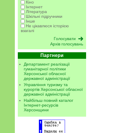
Кіно
Інтернет
Література
Шкільні підручники
Інше
Не цікавлюся історією
взагалі
Архів голосувань
Партнери
Департамент реалізації
гуманітарної політики
Херсонської обласної
державної адміністрації
Управління туризму та
курортів Херсонської обласної
державної адміністрації
Найбільш повний каталог
Інтернет-ресурсів
Херсонщини