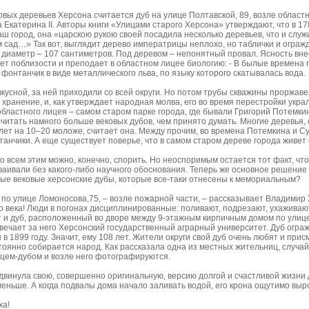
вых деревьев Херсона считается дуб на улице Полтавской, 89, возле областн
 Екатерина ІІ. Авторы книги «Улицами старого Херсона» утверждают, что в 178
ш город, она «царскою рукою своей посадила несколько деревьев, что и слу
 сад…» Так вот, выглядит дерево императрицы неплохо, но таблички и огражде
, диаметр – 107 сантиметров. Под деревом – непонятный провал. Ясность вн
вет поблизости и преподает в областном лицее биологию: - В былые времена
онтанчик в виде металлического льва, по языку которого скатывалась вода.
вкусной, за ней приходили со всей округи. Но потом трубы скважины проржав
а хранение, и, как утверждает народная молва, его во время перестройки ук
бластного лицея – самом старом парке города, где бывали Григорий Потемки
читать намного больше вековых дубов, чем принято думать. Многие деревья, 
 лет на 10–20 моложе, считает она. Между прочим, во времена Потемкина и 
анчики. А еще существует поверье, что в самом старом дереве города живет е
 всем этим можно, конечно, спорить. Но неоспоримым остается тот факт, что
ивали без какого-либо научного обоснования. Теперь же основное решение – 
ые вековые херсонские дубы, которые все-таки отнесены к мемориальным?
о по улице Ломоносова,75, – возле пожарной части, – рассказывает Владимир
го века! Люди в погонах дисциплинированные: поливают, подрезают, ухажива
т и дуб, расположенный во дворе между 9-этажным кирпичным домом по улице 
ечает за него Херсонский государственный аграрный университет. Дуб ограж
 в 1899 году. Значит, ему 108 лет. Жители округи свой дуб очень любят и при
стоянно собирается народ. Как рассказала одна из местных жительниц, случ
цем-дубом и возле него фотографируются.
винула свою, совершенно оригинальную, версию долгой и счастливой жизни д
меньше. А когда подвалы дома начало заливать водой, его крона ощутимо выр
ха!