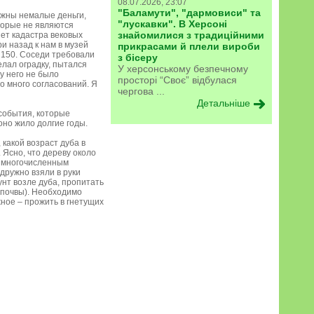
08.07.2026, 23:07
"Баламути", "дармовиси" та
ужны немалые деньги,
"лускавки". В Херсоні
оторые не являются
знайомилися з традиційними
ет кадастра вековых
и назад к нам в музей
прикрасами й плели вироби
 150. Соседи требовали
з бісеру
елал оградку, пытался
У херсонському безпечному
у него не было
просторі “Своє” відбулася
о много согласований. Я
чергова ...
Детальніше
 события, которые
оно жило долгие годы.
 какой возраст дуба в
 Ясно, что дереву около
ы многочисленным
дружно взяли в руки
унт возле дуба, пропитать
 почвы). Необходимо
ное – прожить в гнетущих