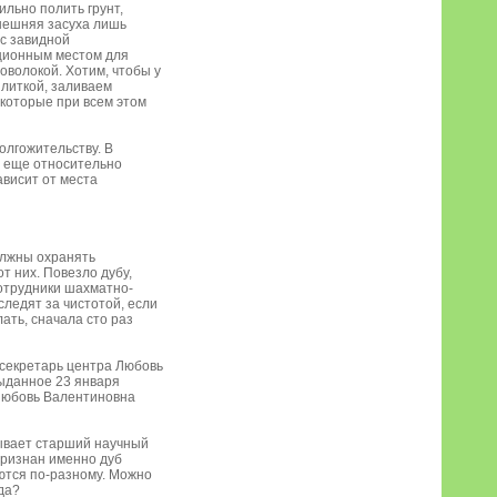
ильно полить грунт,
нешняя засуха лишь
 с завидной
иционным местом для
оволокой. Хотим, чтобы у
плиткой, заливаем
 которые при всем этом
олгожительству. В
с еще относительно
ависит от места
олжны охранять
т них. Повезло дубу,
отрудники шахматно-
следят за чистотой, если
ать, сначала сто раз
 секретарь центра Любовь
выданное 23 января
 Любовь Валентиновна
зывает старший научный
признан именно дуб
ются по-разному. Можно
да?