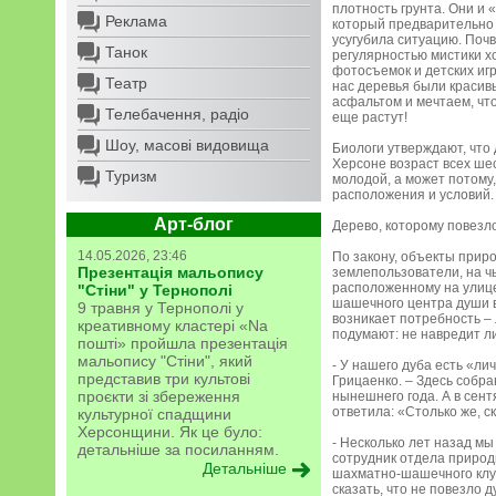
плотность грунта. Они и 
Реклама
который предварительно 
усугубила ситуацию. Поч
Танок
регулярностью мистики хо
фотосъемок и детских игр
Театр
нас деревья были красив
асфальтом и мечтаем, чт
Телебачення, радіо
еще растут!
Шоу, масові видовища
Биологи утверждают, что 
Херсоне возраст всех ше
Туризм
молодой, а может потому
расположения и условий.
Арт-блог
Дерево, которому повезл
14.05.2026, 23:46
По закону, объекты прир
Презентація мальопису
землепользователи, на ч
расположенному на улице
"Стіни" у Тернополі
шашечного центра души в 
9 травня у Тернополі у
возникает потребность – 
креативному кластері «Na
подумают: не навредит л
пошті» пройшла презентація
мальопису "Стіни", який
- У нашего дуба есть «л
представив три культові
Грицаенко. – Здесь собра
проєкти зі збереження
нынешнего года. А в сен
ответила: «Столько же, с
культурної спадщини
Херсонщини. Як це було:
- Несколько лет назад м
детальніше за посиланням.
сотрудник отдела природ
Детальніше
шахматно-шашечного клуб
сказать, что не повезло 