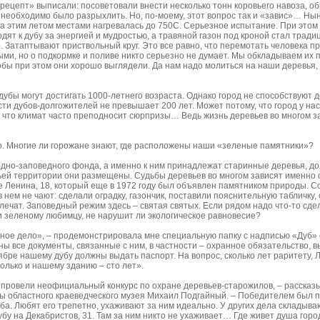
«рецепт» выписали: посоветовали внести несколько тонн коровьего навоза, об
необходимо было разрыхлить. Но, по-моему, этот вопрос так и «завис»… Ны
ва этим летом местами нагревалась до 750С. Серьезное испытание. При этом
дят к дубу за энергией и мудростью, а травяной газон под кроной стал трад
. Затаптывают приствольный круг. Это все равно, что перемотать человека пр
ыми, но о подкормке и поливе никто серьезно не думает. Мы обкладываем их 
обы при этом они хорошо выглядели. Да нам надо молиться на наши деревья,
дубы могут достигать 1000-летнего возраста. Однако город не способствуют д
сти дубов-долгожителей не превышает 200 лет. Может потому, что город у на
, что климат часто преподносит сюрпризы… Ведь жизнь деревьев во многом з
о. Многие ли горожане знают, где расположены наши «зеленые памятники»?
одно-заповедного фонда, а именно к ним принадлежат старинные деревья, д
ьей территории они размещены. Судьбы деревьев во многом зависят именно о
 Ленина, 18, который еще в 1972 году был объявлен памятником природы. С
нем не чают: сделали оградку, газончик, поставили пояснительную табличку, 
лечат. Заповедный режим здесь – святая святых. Если рядом надо что-то сдел
и зеленому любимцу, не нарушит ли экологическое равновесие?
ичное дело», – продемонстрировала мне специальную папку с надписью «Дуб»
ны все документы, связанные с ним, в частности – охранное обязательство, 
тябре нашему дубу должны выдать паспорт. На вопрос, сколько лет раритету,
колько и нашему зданию – сто лет».
ы провели неофициальный конкурс по охране деревьев-старожилов, – расска
ы областного краеведческого музея Михаил Подгайный. – Победителем был 
а. Любят его трепетно, ухаживают за ним идеально. У других дела складыва
дубу на Декабристов, 31. Там за ним никто не ухаживает… Где живет душа горо