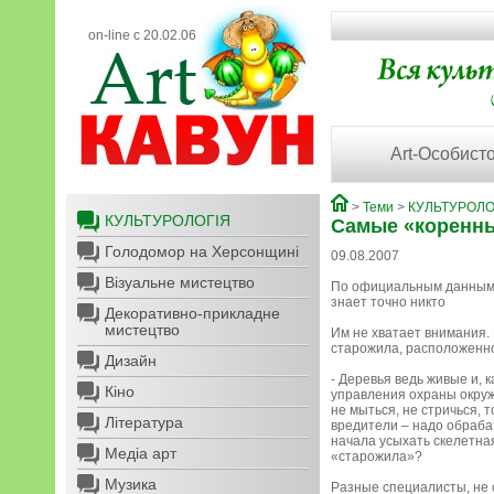
on-line с 20.02.06
Art-Особисто
>
Теми
>
КУЛЬТУРОЛО
КУЛЬТУРОЛОГІЯ
Самые «коренн
Голодомор на Херсонщині
09.08.2007
Візуальне мистецтво
По официальным данным, 
знает точно никто
Декоративно-прикладне
мистецтво
Им не хватает внимания.
старожила, расположенно
Дизайн
- Деревья ведь живые и, 
Кіно
управления охраны окруж
не мыться, не стричься, 
Література
вредители – надо обрабат
начала усыхать скелетная
Медіа арт
«старожила»?
Музика
Разные специалисты, не с