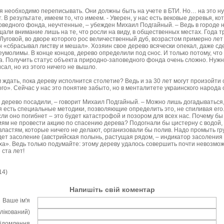
вья необходимо переписывать. Они должны быть на учете в БТИ. Но… на это н
. В результате, имеем то, что имеем. - Уверен, у нас есть вековые деревья, к
ведного фонда, неучтенные, – убежден Михаил Подгайный. – Ведь в городе н
али внимание лишь на те, что росли на виду, в общественных местах. Года тр
Луговой, во дворе которого рос величественный дуб, возрастом примерно лет
он «сбрасывал листву и мешал». Хозяин свое дерево всячески опекал, даже сд
еумолимы. В конце концов, дерево определили под снос. И только потому, что 
а. Получить статус объекта природно-заповедного фонда очень сложно. Нужн
ал, но из этого ничего не вышло.
 ждать, пока дереву исполнится столетие? Ведь и за 30 лет могут произойти
того». Сейчас у нас это понятие забыто, но в менталитете украинского народа 
а дерево посадили, – говорит Михаил Подгайный. – Можно лишь догадываться,
 есть специальные методики, позволяющие определить это, не спиливая его.
сли оно погибнет – это будет катастрофой и позором для всех нас. Почему б
иям не провести акцию по спасению дерева? Подогнали бы цистерну с водой, 
 властям, которые ничего не делают, организовали бы полив. Надо промыть гр
идет засоление (австрийская полынь, растущая рядом, – индикатор засоления
ха». Ведь только подумайте: этому дереву удалось совершить почти невозмож
 ста лет!
14)
Напишіть свій коментар
Ваше ім'я
блікований)
відомлення