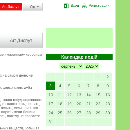
Вход
Регистрация
Art-Диспут
Укр
Art-Диспут
ые «коренные» херсонцы
Календар подій
х на самом деле, не
1
2
3
4
5
6
7
8
9
о херсонского дуба-
10
11
12
13
14
15
16
, эколог государственного
17
18
19
20
21
22
23
ет плохо есть, не пить,
 лечить, если появятся
в парке имени Ленина
24
25
26
27
28
29
30
ось, почему не спасаете
31
ельных веществ, большая