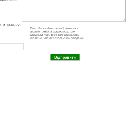
чите праворуч
Якщо Ви не бачите зображення з
числом - змініть настроювання
браузера так, щоб відображались
картинки та перезагрузіть сторінку.