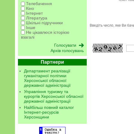
Телебачення
Кіно
Інтернет
Література
Шкільні підручники
Введіть число, яке Ви ба
Інше
Не цікавлюся історією
взагалі
Архів голосувань
Партнери
Департамент реалізації
гуманітарної політики
Херсонської обласної
державної адміністрації
Управління туризму та
курортів Херсонської обласної
державної адміністрації
Найбільш повний каталог
Інтернет-ресурсів
Херсонщини