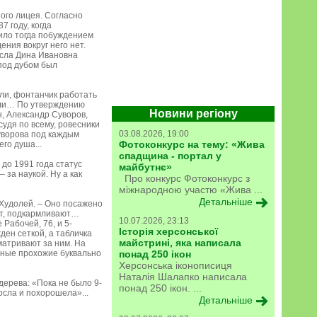
ого лицея. Согласно
7 году, когда
жило тогда побуждением
ния вокруг него нет.
есла Дина Ивановна
 под дубом был
ели, фонтанчик работать
рали… По утверждению
Новини регіону
н, Александр Суворов,
судя по всему, ровесники
03.08.2026, 19:00
Суворова под каждым
Фотоконкурс на тему: «Жива
го душа...
спадщина - портал у
 до 1991 года статус
майбутнє»
за наукой. Ну а как
Про конкурс Фотоконкурс з
міжнародною участю «Жива ...
Детальніше
 Худолей. – Оно посажено
ют, подкармливают…
10.07.2026, 23:13
Рабочей, 76, и 5-
Історія херсонської
ден сеткой, а табличка
майстрині, яка написала
сматривают за ним. На
айные прохожие буквально
понад 250 ікон
Херсонська іконописиця
Наталія Шалапко написала
ерева: «Пока не было 9-
понад 250 ікон. ...
осла и похорошела»...
Детальніше