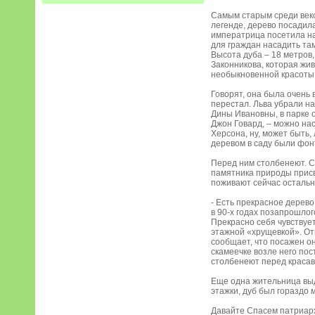
Самым старым среди веко
легенде, дерево посадила
императрица посетила на
для граждан насадить там
Высота дуба – 18 метров
Законникова, которая жи
необыкновенной красоты ф
Говорят, она была очень 
перестал. Льва убрали н
Дины Ивановны, в парке о
Джон Говард, – можно нас
Херсона, ну, может быть,
деревом в саду были фонт
Перед ним столбенеют. Со
памятника природы присва
поживают сейчас остальн
- Есть прекрасное дерев
в 90-х годах позапрошло
Прекрасно себя чувствуе
этажной «хрущевкой». Отв
сообщает, что посажен он
скамеечке возле него по
столбенеют перед красав
Еще одна жительница выд
этажки, дуб был гораздо 
Давайте Спасем патриар