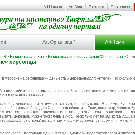
Art-Новини
Art-Блог
Гостьова
Про проект
сті
Art-Організації
Art-Теми
ГІЯ
>
Екологічна культура
>
Екологічна діяльність у Тавріїї (Херсонщині)
> Сам
ые» херсонцы
в Херсоне на сегодняшний день есть 6 деревьев-долгожителей. Но сколько и
 Многие любители природы серьезно озабочены состоянием самого известног
го в парке имени Ленина.
как любой живой организм, нуждаются в уходе, – объясняет Владимир Худолей
ающей природной среды в Херсонской области. – Если, например, человек буд
то у него тоже возникнут проблемы. Вот так и деревья. Если заболевают – надо
ывать. Деревьям нужен постоянный уход. Несколько лет назад, когда у дуба 
 (отходящая от ствола) ветка, к нам «пошли» вопросы от горожан: что случил
говариваясь, поставили один и тот же «диагноз»: недостаток влаги и питат