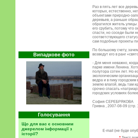
Раз в пять лет все дере
которых, естественно, нет
объектами природно-запо
деревьев, а раньше обращ
обратился житель улицы 
его срубить, потому что 
спасти, но соседи были н
соответствующего статус
сам подобные проекты пис
По большому счету, зачем
Випадкове фото
возведут его в ранг «свя
- Для меня неважно, когд
парке имени Ленина. Хотя
полутора сотен лет. Но е
экологическим организац
ведра и в пику городским
землю влагой, ведь там 
срочно спасать «патриар
городских условиях более
София СЕРЕБРЯКОВА
Гривна , 2007-08-09 (стр. 
Голосування
Що для вас є основним
джерелом інформації з
E-mail (не буде опу
історії?
*
Текст по