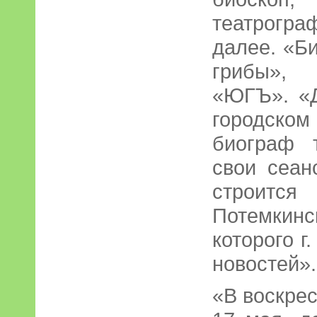
театрогра
далее. «Би
грибы»,
«ЮГЪ». «
городск
биограф 
свои сеан
строится
Потемкин
которого г
новостей».
«В воскрес