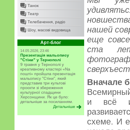
Танок
удивля
Театр
новшеств
Телебачення, радіо
нашей сов
Шоу, масові видовища
еще совсе
Арт-блог
ста лет
14.05.2026, 23:46
Презентація мальопису
фотогр
"Стіни" у Тернополі
9 травня у Тернополі у
сверхъес
креативному кластері «Na
пошті» пройшла презентація
мальопису "Стіни", який
Вначале 
представив три культові
проєкти зі збереження
Всемирный
культурної спадщини
Херсонщини. Як це було:
и всё и
детальніше за посиланням.
Детальніше
развивает
схеме. И е