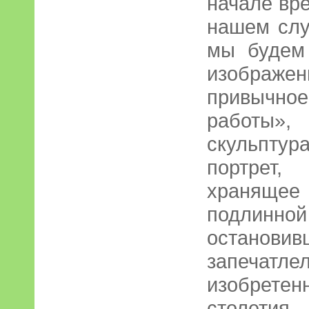
начале вр
нашем слу
мы будем
изображе
привычно
работы»,
скульпт
портрет,
храняще
подли
остановив
запечат
изобретен
столетия