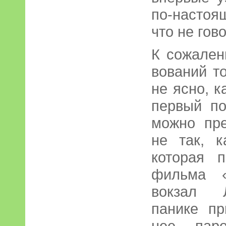
по-насто
что не го
К сожален
вований т
не ясно, 
первый п
можно пре
не так, к
которая 
фильма «
вокзал Л
панике п
нее пар