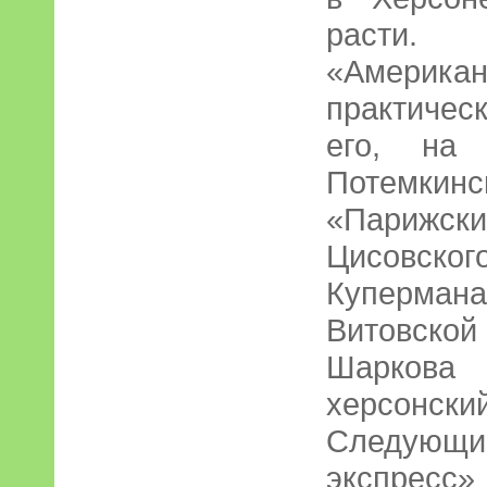
расти.
«Америк
практичес
его, на 
Потемкин
«Париж
Цисовск
Куперман
Витовской
Шаркова
херсонски
Следующ
экспресс