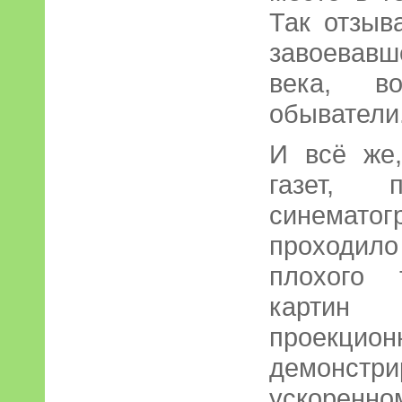
Так отзыв
завоевавш
века, во
обыватели
И всё же
газет, п
синемато
проходил
плохого 
картин 
проекци
демонстр
ускоренн