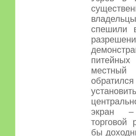
существе
владельц
спешили 
разрешен
демонстр
питейных
местный
обратилс
установ
централь
экран –
торговой 
бы доходн