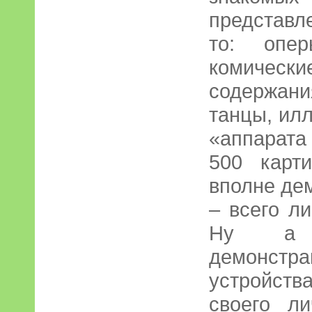
представл
то: опер
комичес
содержан
танцы, илл
«аппарата
500 карт
вполне де
– всего л
Ну а «
демонстр
устройств
своего л