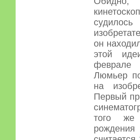
Обидно, 
кинетоск
судилос
изобретат
он находил
этой иде
феврале
Люмьер по
на изобр
Первый пр
синематог
того же
рождени
считается 