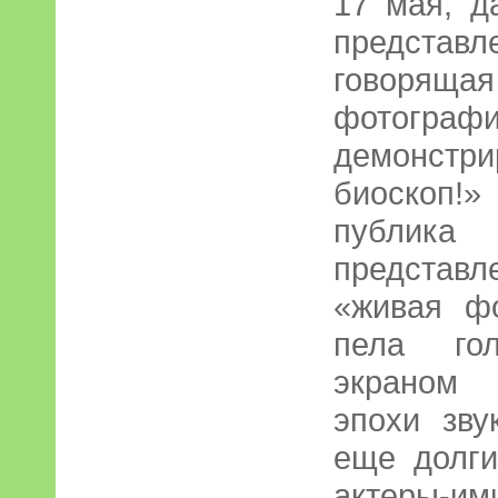
17 мая, д
представ
говорящ
фотогра
демонстр
биоскоп!
публи
представ
«живая ф
пела го
экраном 
эпохи зву
еще долги
актеры-