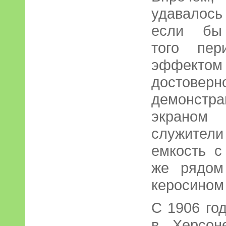
удавалось
если бы 
того пер
эффект
достовер
демонстра
экраном 
служител
емкость с
же рядом
керосином 
С 1906 го
в Херсон