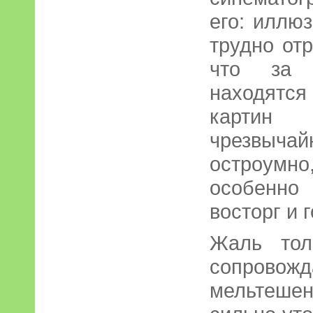
его: иллюз
трудно от
что за 
находятся
картин
чрезвы
остроумно
особенно 
восторг и 
Жаль тол
сопров
мельтеше