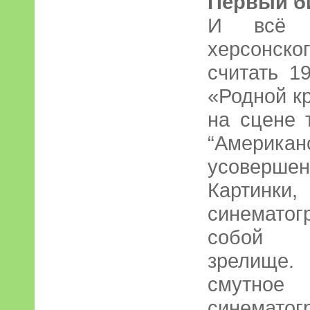
Первый б
И всё 
херсонско
считать 1
«Родной к
на сцене 
“Америк
усоверше
Картинки,
синемато
собой к
зрелище.
смутное
синематог