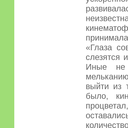
развива
неизве
кинема
принимал
«Глаза со
слезятся 
Иные не 
мельканию
выйти из 
было, ки
процвета
оставали
количест