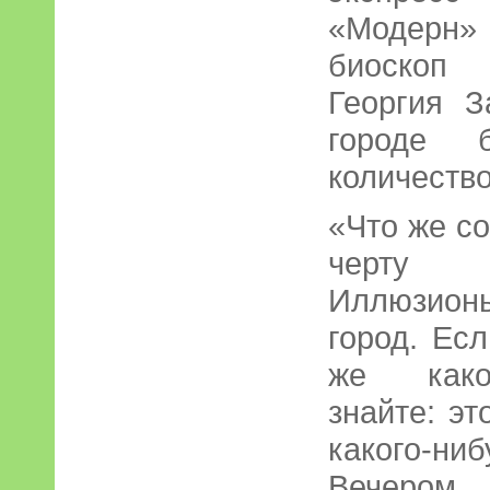
«Модерн
биоскоп 
Георгия З
городе 
количеств
«Что же с
черту 
Иллюзион
город. Ес
же какое
знайте: эт
какого-
Вечером,