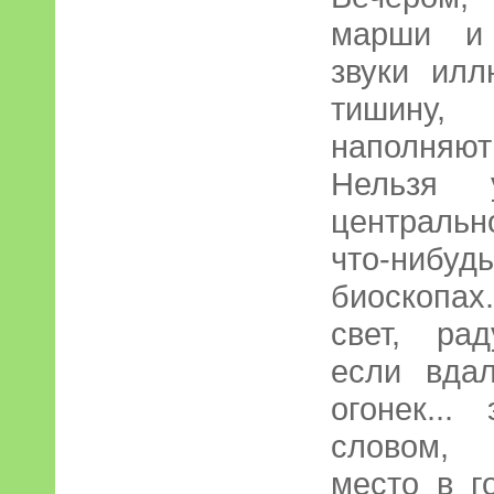
марши и 
звуки ил
тишину,
наполняю
Нельзя 
центральн
что-нибуд
биоскопах
свет, рад
если вда
огонек..
словом, 
место в г