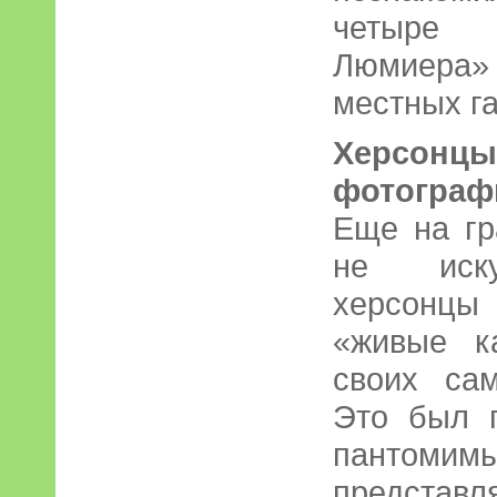
четыре г
Люмиера»
местных г
Херсонцы
фотограф
Еще на гр
не иску
херсонцы 
«живые к
своих сам
Это был 
пантоми
представ