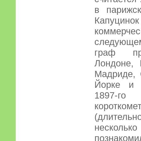
в парижс
Капуцино
коммерче
следующем
граф пр
Лондоне, 
Мадриде, 
Йорке и 
1897-
короткоме
(длитель
нескольк
познакоми