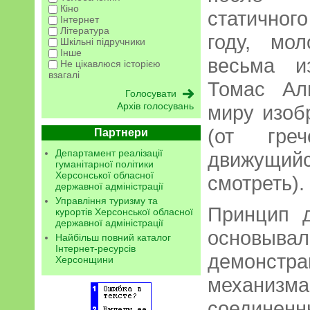
Кіно
статично
Інтернет
Література
году, мо
Шкільні підручники
Інше
весьма и
Не цікавлюся історією
взагалі
Томас Ал
Архів голосувань
миру изоб
(от греч
Партнери
Департамент реалізації
движущ
гуманітарної політики
Херсонської обласної
смотреть).
державної адміністрації
Управління туризму та
Принцип д
курортів Херсонської обласної
державної адміністрації
основывал
Найбільш повний каталог
Інтернет-ресурсів
демонст
Херсонщини
механизм
соединенн