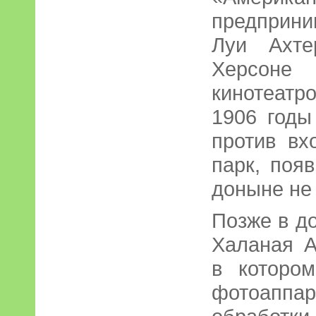
предприни
Луи Ахте
Херсон
кинотеатр
1906 годы
против вх
парк, поя
доныне не
Позже в до
Халаная А
в которо
фотоаппа