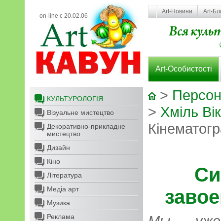
Art-Новини
Art-Бл
on-line с 20.02.06
Art-Особистості
>
Персон
КУЛЬТУРОЛОГІЯ
>
Хміль Ві
Візуальне мистецтво
Кінематог
Декоративно-прикладне
мистецтво
Дизайн
Кіно
Си
Література
Медіа арт
заво
Музика
Реклама
Мы уже