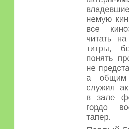
владевши
немую кин
все кино
читать на
титры, б
понять пр
не предст
а общим
служил ак
в зале ф
гордо во
тапер.