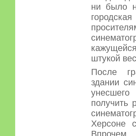
ни было н
городска
просителя
синемато
кажущейс
штукой ве
После гр
здании си
унесшего
получить 
синемат
Херсоне с
Впрочем,