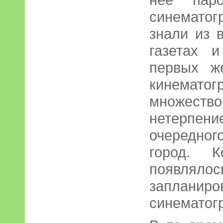
синемато
знали из 
газетах 
первых ж
кинематог
множество 
нетерпен
очередног
город. 
появля
заплан
синематогр