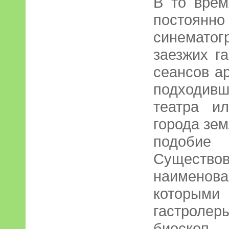
В то вре
постоян
синемат
заезжих г
сеансов а
подходивш
театра и
города зем
подобие
Существ
наименов
которы
гастролер
биоскоп,