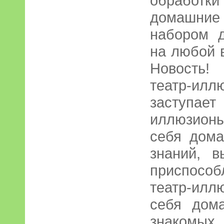
обработки
домашние
набором 
на любой в
Новость!
театр-и
заступае
иллюзионы
себя дома
знаний, 
приспосо
театр-илл
себя дом
знако