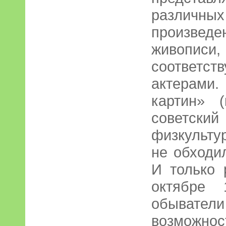
различны
произвед
живопис
соотве
актерами.
картин» 
советс
физкульту
не обходи
И только 
октябре 
обывател
возможно