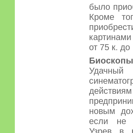
было прио
Кроме то
приобрес
картинами
от 75 к. до 
Биоскопы
Удачный
синемато
действи
предприн
новым до
если не 
Узрев в 