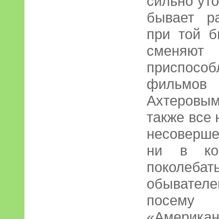
сильно ут
бывает р
при той б
сменяют
приспосо
фильмо
Ахтеровы
также все 
несоверше
ни в ко
поколебат
обывател
посему
«Амери