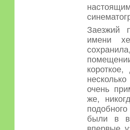
настоя
синематог
Заезжий п
имени хе
сохранила
помещени
короткое,
несколько
очень при
же, никог
подобного
были в в
впервые у