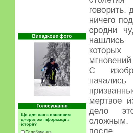
говорить, 
ничего по
сродни чу
Випадкове фото
нашлись
которых 
мгновений
С изобр
начали
призванн
мертвое и
Голосування
дело эт
Що для вас є основним
сложным.
джерелом інформації з
історії?
после п
Телебачення