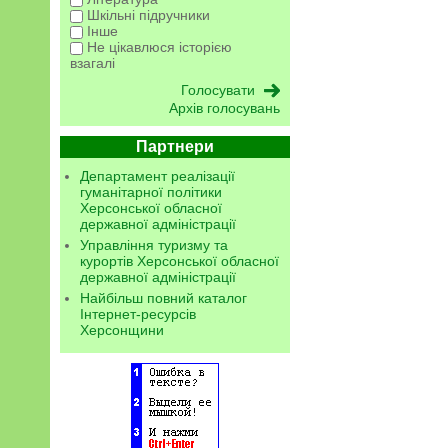
Шкільні підручники
Інше
Не цікавлюся історією
взагалі
Архів голосувань
Партнери
Департамент реалізації
гуманітарної політики
Херсонської обласної
державної адміністрації
Управління туризму та
курортів Херсонської обласної
державної адміністрації
Найбільш повний каталог
Інтернет-ресурсів
Херсонщини