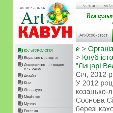
Art-Новини
Art-Бл
on-line с 20.02.06
Art-Особистості
>
Організ
КУЛЬТУРОЛОГІЯ
>
Клуб іст
Візуальне мистецтво
"Лицарі Ве
Декоративно-прикладне
мистецтво
Січ, 2012 р
Дизайн
У 2012 роц
Кіно
козацько-
Література
Медіа арт
Соснова Сі
Музика
березі ках
Реклама