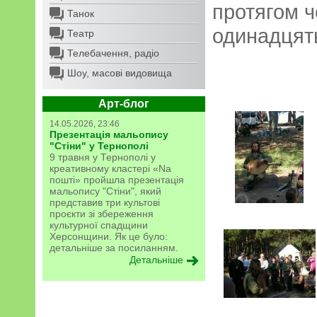
протягом ч
Танок
одинадцять
Театр
Телебачення, радіо
Шоу, масові видовища
Арт-блог
14.05.2026, 23:46
Презентація мальопису
"Стіни" у Тернополі
9 травня у Тернополі у
креативному кластері «Na
пошті» пройшла презентація
мальопису "Стіни", який
представив три культові
проєкти зі збереження
культурної спадщини
Херсонщини. Як це було:
детальніше за посиланням.
Детальніше