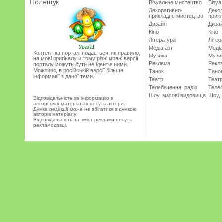
Полещук
Візуальне мистецтво
Візу
Декоративно-
Деко
прикладне мистецтво
прик
Дизайн
Диза
Кіно
Кіно
Література
Літер
Увага!
Медіа арт
Медіа
Контент на порталі подається, як правило,
Музика
Музи
на мові оригіналу и тому різні мовні версії
Реклама
Рекл
порталу можуть бути не ідентичними.
Можливо, в російській версії більше
Танок
Тано
інформації з даної теми.
Театр
Теат
Телебачення, радіо
Телеб
Шоу, масові видовища
Шоу,
Відповідальність за інформацію в
авторських матеріалах несуть автори.
Думка редакції може не збігатися з думкою
авторів матеріалу.
Відповідальність за зміст реклами несуть
рекламодавці.