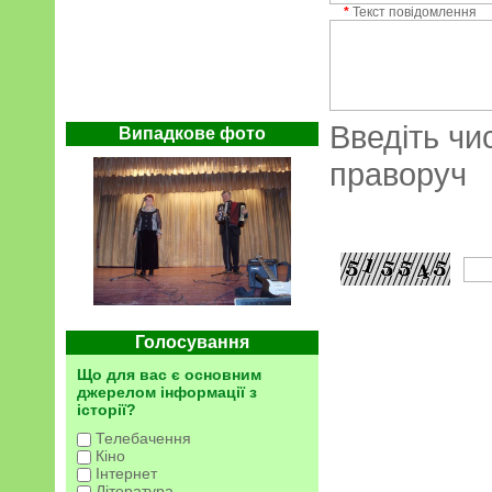
*
Текст повідомлення
Введіть чи
Випадкове фото
праворуч
Голосування
Що для вас є основним
джерелом інформації з
історії?
Телебачення
Кіно
Інтернет
Література