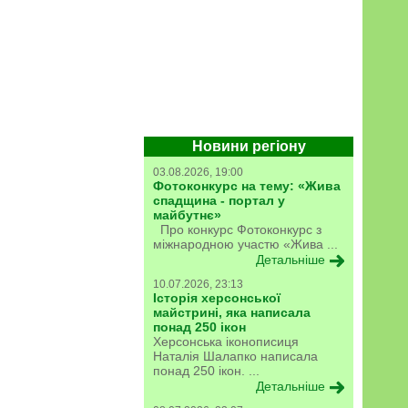
Новини регіону
03.08.2026, 19:00
Фотоконкурс на тему: «Жива
спадщина - портал у
майбутнє»
Про конкурс Фотоконкурс з
міжнародною участю «Жива ...
Детальніше
10.07.2026, 23:13
Історія херсонської
майстрині, яка написала
понад 250 ікон
Херсонська іконописиця
Наталія Шалапко написала
понад 250 ікон. ...
Детальніше