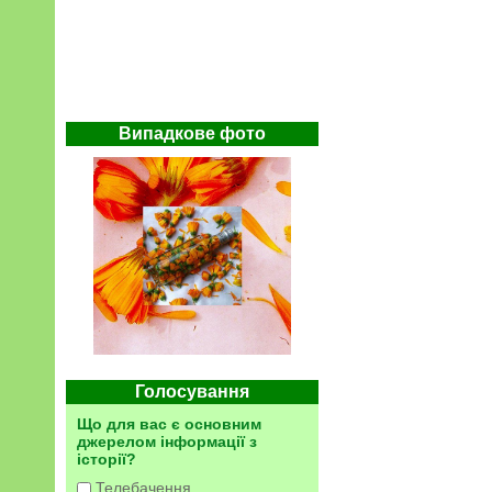
Випадкове фото
Голосування
Що для вас є основним
джерелом інформації з
історії?
Телебачення