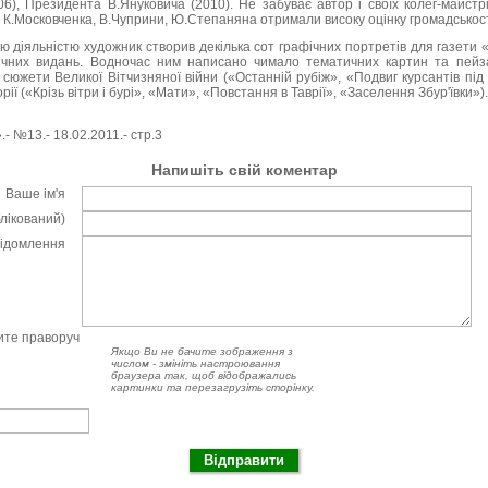
06), Президента В.Януковича (2010). Не забуває автор і своїх колег-майст
 К.Московченка, В.Чуприни, Ю.Степаняна отримали високу оцінку громадськост
 діяльністю художник створив декілька сот графічних портретів для газети
дичних видань. Водночас ним написано чимало тематичних картин та пейз
 сюжети Великої Вітчизняної війни («Останній рубіж», «Подвиг курсантів під
орії («Крізь вітри і бурі», «Мати», «Повстання в Таврії», «Заселення Збур'ївки»).
- №13.- 18.02.2011.- стр.3
Напишіть свій коментар
Ваше ім'я
блікований)
відомлення
чите праворуч
Якщо Ви не бачите зображення з
числом - змініть настроювання
браузера так, щоб відображались
картинки та перезагрузіть сторінку.