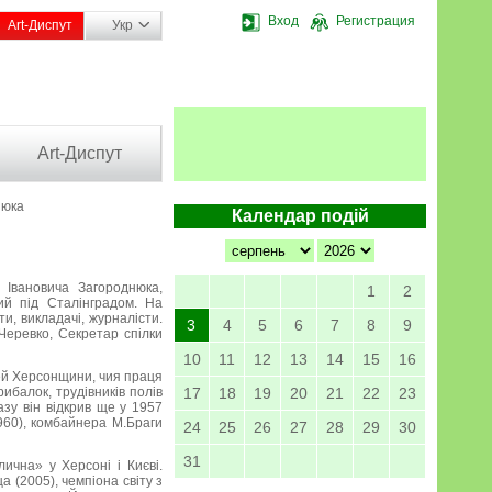
Вход
Регистрация
Art-Диспут
Укр
Art-Диспут
нюка
Календар подій
 Івановича Загороднюка,
1
2
ий під Сталінградом. На
ти, викладачі, журналісти.
3
4
5
6
7
8
9
Черевко, Секретар спілки
10
11
12
13
14
15
16
дей Херсонщини, чия праця
рибалок, трудівників полів
17
18
19
20
21
22
23
азу він відкрив ще у 1957
960), комбайнера М.Браги
24
25
26
27
28
29
30
31
ична» у Херсоні і Києві.
 (2005), чемпіона світу з