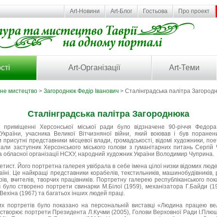
Art-Новини
Art-Блог
Гостьова
Про проект
сті
Art-Організації
Art-Теми
ьне мистецтво
>
Загороднюк Федір Іванович
> Сталінградська палітра Загород
Сталінградська палітра Загороднюка
 приміщенні Херсонської міської ради було відзначене 90-річчя Федора
України, учасника Великої Вітчизняної війни, який воював і був поранен
ли присутні представники місцевої влади, громадськості, відомі художники, пое
али заступник Херсонського міського голови з гуманітарних питань Сергій 
ва обласної організації НСХУ, народний художник України Володимир Чуприна.
етист. Його портретна галерея увібрала в себе імена цілої низки відомих лю
аїні. Це найкращі представники корабелів, текстильників, машинобудівників, 
арів, вчителів, творчих працівників. Портретну галерею республіканського пок
м було створено портрети свинарки М.Білої (1959), механізатора Г.Байди (1
Вехіна (1967) та багатьох інших людей праці.
их портретів було показано на персональній виставці «Людина працею вел
створює портрети Президента Л.Кучми (2005), Голови Верховної Ради І.Плюща