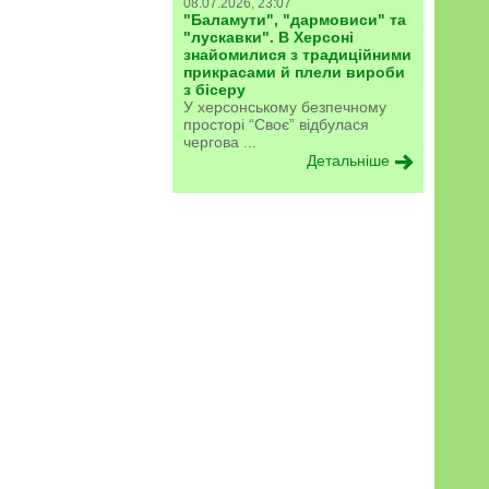
08.07.2026, 23:07
"Баламути", "дармовиси" та
"лускавки". В Херсоні
знайомилися з традиційними
прикрасами й плели вироби
з бісеру
У херсонському безпечному
просторі “Своє” відбулася
чергова ...
Детальніше