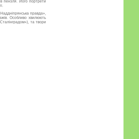
рів пензля. Його портрети
і.
 «Наддніпрянська правда»,
ажів. Особливо хвилюють
 Сталінградом»), та твори