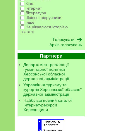
Кіно
Інтернет
Література
Шкільні підручники
Інше
Не цікавлюся історією
взагалі
Архів голосувань
Партнери
Департамент реалізації
гуманітарної політики
Херсонської обласної
державної адміністрації
Управління туризму та
курортів Херсонської обласної
державної адміністрації
Найбільш повний каталог
Інтернет-ресурсів
Херсонщини