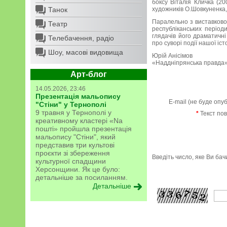
боксу Віталія Кличка (20
Танок
художників О.Шовкуненка,
Паралельно з виставковою
Театр
республіканських періо
глядачів його драматичні
Телебачення, радіо
про суворі події нашої іст
Шоу, масові видовища
Юрій Анісімов
«Наддніпрянська правда».
Арт-блог
14.05.2026, 23:46
Презентація мальопису
E-mail (не буде опу
"Стіни" у Тернополі
9 травня у Тернополі у
*
Текст по
креативному кластері «Na
пошті» пройшла презентація
мальопису "Стіни", який
представив три культові
проєкти зі збереження
Введіть число, яке Ви ба
культурної спадщини
Херсонщини. Як це було:
детальніше за посиланням.
Детальніше