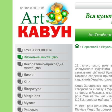
on-line с 20.02.06
Art-Особисто
>
Персоналії
>
Візуал
КУЛЬТУРОЛОГІЯ
Візуальне мистецтво
Декоративно-прикладне
12 лютого цього року в
мистецтво
Заслуженого художника 
святкуванні цієї події бу
Дизайн
Ювіляра сердечно привіт
художників України, голо
Кіно
Федір Загороднюк - портр
Література
створювала її славу в Укр
та ферм, військових, лік
Медіа арт
році. Уже на той час ни
(1981), генерал-майора Г.
Музика
У 1998 році більшість ц
Реклама
Пізніше Федір Загородюк 