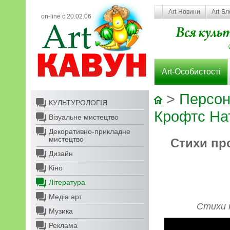
Art-Новини
Art-Бл
on-line с 20.02.06
Art-Особистості
>
Персон
КУЛЬТУРОЛОГІЯ
Крофтс На
Візуальне мистецтво
Декоративно-прикладне
мистецтво
Стихи пр
Дизайн
Кіно
Література
Медіа арт
Стихи 
Музика
Реклама