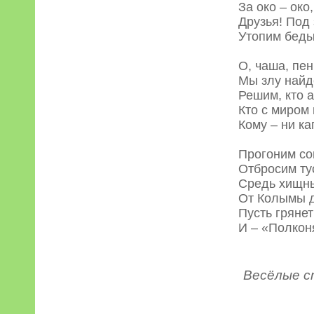
За око – око,
Друзья! Под
Утопим беды
О, чаша, пе
Мы злу найд
Решим, кто а
Кто с миром
Кому – ни ка
Прогоним со
Отбросим ту
Средь хищны
От Колымы 
Пусть грянет
И – «Полконя
Весёлые с