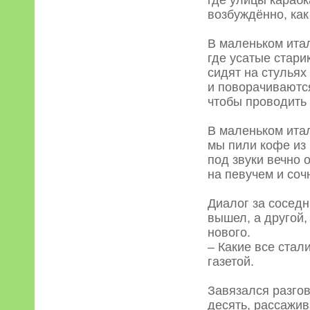
где улицы карабк
возбуждённо, ка
В маленьком ита
где усатые стари
сидят на стульях
и поворачиваютс
чтобы проводить
В маленьком ита
мы пили кофе из
под звуки вечно
на певучем и соч
Диалог за соседн
вышел, а другой,
нового.
– Какие все стал
газетой.
Завязался разгово
десять, рассажив