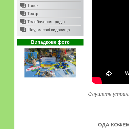
Танок
Театр
Телебачення, радіо
Шоу, масові видовища
Випадкове фото
Слушать утренн
ОДА КОФЕ