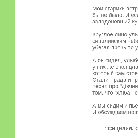
Мои старики встр
бы не было. И ес
заледеневший ку
Круглое лицо ул
сицилийским небо
убегая прочь по 
А он сидел, улы
у них же в концла
который сам стре
Сталинграда и гр
песня про "дiвчи
том, что "хлiба не
А мы сидим и пьё
И обсуждаем нов
"Сицилия. 