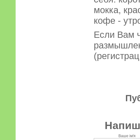
мокка, кра
кофе - утр
Если Вам ч
размышлен
(регистрац
Пу
Напиші
Ваше ім'я