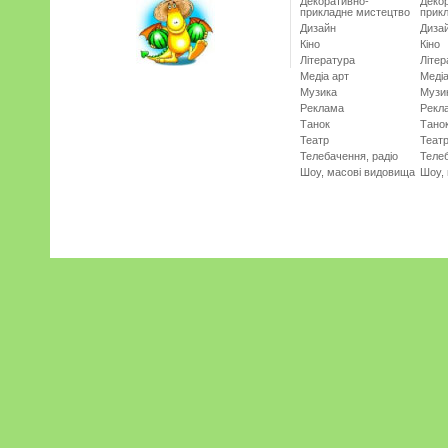
Декоративно-
Деко
прикладне мистецтво
прик
Дизайн
Диза
Кіно
Кіно
Література
Літер
Медіа арт
Медіа
Музика
Музи
Реклама
Рекл
Танок
Тано
Театр
Теат
Телебачення, радіо
Телеб
Шоу, масові видовища
Шоу,