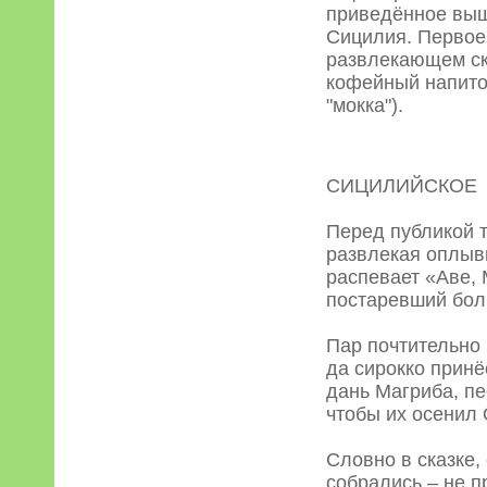
приведённое выше
Сицилия. Первое
развлекающем ску
кофейный напиток
"мокка").
СИЦИЛИЙСКОЕ
Перед публикой т
развлекая оплыв
распевает «Аве,
постаревший бол
Пар почтительно 
да сирокко принё
дань Магриба, пе
чтобы их осенил
Словно в сказке,
собрались – не п