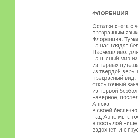
ФЛОРЕНЦИЯ
Остатки снега с
прозрачным язык
Флоренция. Тума
на нас глядят бе
Насмешливо: для
наш юный мир из
из первых путеш
из твердой веры 
прекрасный вид,
открыточный закат
из первой безбо
наверное, после
А пока
в своей беспечн
над Арно мы с т
в постылой нише
вздохнёт. И с гр