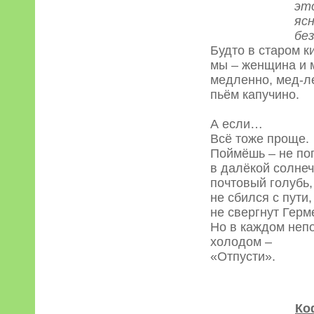
этот – оди
ясно, неи
без всяких
Будто в старом к
мы – женщина и 
медленно, мед-л
пьём капучино.
А если…
Всё тоже проще.
Поймёшь – не пог
в далёкой солне
почтовый голубь,
не сбился с пути,
не свергнут Гер
Но в каждом неп
холодом –
«Отпусти».
Ко