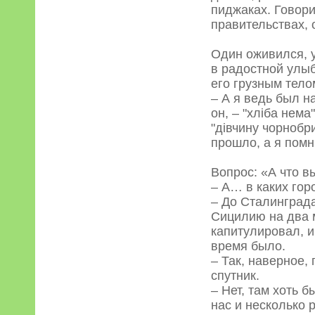
пиджаках. Говори
правительствах,
Один оживился, у
в радостной улыб
его грузным тело
– А я ведь был н
он, – "хлiба нема
"дiвчину чорнобр
прошло, а я помн
Вопрос: «А что в
– А… в каких го
– До Сталинграда
Сицилию на два м
капитулировал, и
время было.
– Так, наверное,
спутник.
– Нет, там хоть 
нас и несколько 