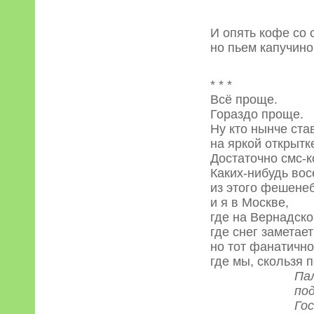
И опять кофе со 
но пьем капучино
* * *
Всё проще.
Гораздо проще.
Ну кто нынче ста
на яркой открытк
Достаточно смс-к
Каких-нибудь вос
из этого фешенеб
и я в Москве,
где на Вернадско
где снег заметает
но тот фанатично
где мы, скользя 
Палящим ко
под кожей
Господи, 