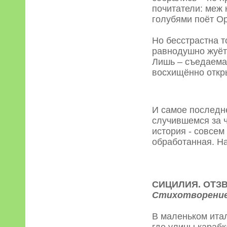
почитатели: меж 
голубями поёт О
Но бесстрастна т
равнодушно жуёт
Лишь – съедаема
восхищённо откр
И самое последне
случившемся за 
история - совсем
обработанная. На
СИЦИЛИЯ. ОТЗ
Стихотворение
В маленьком ита