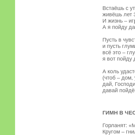
Встаёшь с ут
живёшь лет 
И жизнь – иг
А я пойду д
Пусть в чувс
и пусть глу
всё это – гл
я вот пойду
А коль удаст
(чтоб – дом
дай, Господи
давай пойдё
ГИМН В ЧЕ
Горланят: «М
Кругом – гни