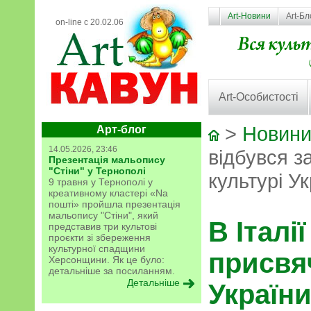
Art-Новини
Art-Бл
on-line с 20.02.06
Art-Особистості
>
Новини
Арт-блог
14.05.2026, 23:46
відбувся з
Презентація мальопису
"Стіни" у Тернополі
культурі У
9 травня у Тернополі у
креативному кластері «Na
пошті» пройшла презентація
мальопису "Стіни", який
В Італі
представив три культові
проєкти зі збереження
культурної спадщини
присвя
Херсонщини. Як це було:
детальніше за посиланням.
Детальніше
Україн