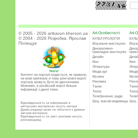
© 2005 - 2026 artkavun.kherson.ua
Art-Особистості
Art-О
© 2004 - 2026 Розробка:
Ярослав
КУЛЬТУРОЛОГІЯ
КУЛЬ
Полещук
Візуальне мистецтво
Візу
Декоративно-
Деко
прикладне мистецтво
прик
Дизайн
Диза
Кіно
Кіно
Література
Літер
Увага!
Медіа арт
Медіа
Контент на порталі подається, як правило,
Музика
Музи
на мові оригіналу и тому різні мовні версії
Реклама
Рекл
порталу можуть бути не ідентичними.
Можливо, в російській версії більше
Танок
Тано
інформації з даної теми.
Театр
Теат
Телебачення, радіо
Телеб
Шоу, масові видовища
Шоу,
Відповідальність за інформацію в
авторських матеріалах несуть автори.
Думка редакції може не збігатися з думкою
авторів матеріалу.
Відповідальність за зміст реклами несуть
рекламодавці.