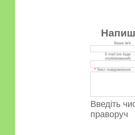
Напиші
Ваше ім'я
E-mail (не буде
опублікований)
*
Текст повідомлення
Введіть чи
праворуч