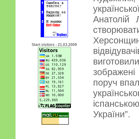
українськ
Анатолій 
створюва
Херсонщ
Start visitors - 21.03.2009
відвідувачі
виготови
зображені
поруч впал
українсь
іспансько
України”.