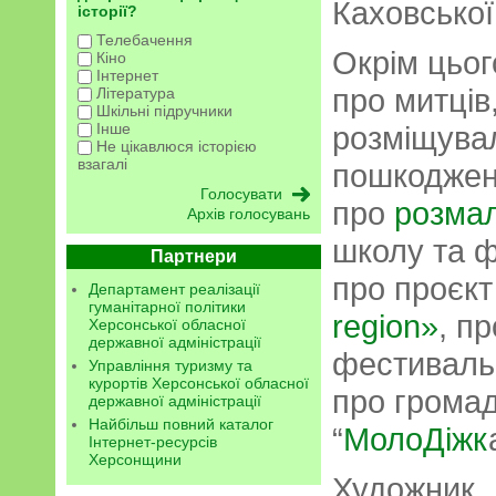
Каховської
історії?
Телебачення
Окрім цьог
Кіно
Інтернет
про митців,
Література
Шкільні підручники
Інше
розміщува
Не цікавлюся історією
взагалі
пошкоджени
про
розмал
Архів голосувань
школу та ф
Партнери
про проєкт
Департамент реалізації
гуманітарної політики
region»
, п
Херсонської обласної
державної адміністрації
фестиваль 
Управління туризму та
курортів Херсонської обласної
про громад
державної адміністрації
Найбільш повний каталог
“
МолоДіжк
Інтернет-ресурсів
Херсонщини
Художни