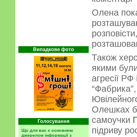
Олена пока
розташува
розповісти
розташован
Випадкове фото
Також хер
якими були
агресії РФ 
“Фабрика”,
Ювілейного
Олешках б
самоучки
П
Голосування
підриву ро
Що для вас є основним
джерелом інформації з