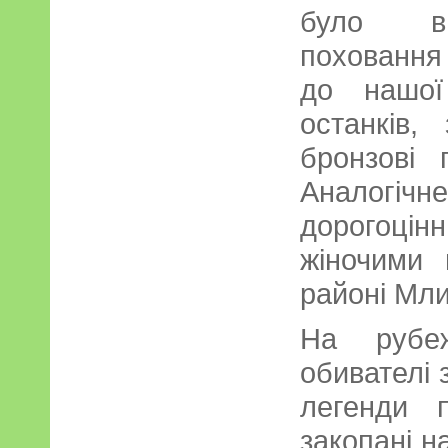
було ви
поховання
до нашої
останків,
бронзові 
Аналог
дорогоці
жіночими
районі Мли
На рубеж
обивателі 
легенди п
закопані на