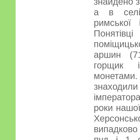
знайдено з
а в селі
римської 
Понятівц
поміщицько
аршин (7
горщик і
монетами.
знаходи
імператора
роки нашої
Херсонсь
випадково
пуд і 1 