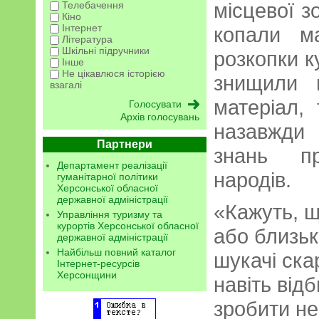
місцевої з
Телебачення
Кіно
Інтернет
копали ма
Література
Шкільні підручники
розкопки к
Інше
Не цікавлюся історією
знищили н
взагалі
матеріал,
Архів голосувань
назавжди 
Партнери
знань пр
Департамент реалізації
народів.
гуманітарної політики
Херсонської обласної
державної адміністрації
«Кажуть, щ
Управління туризму та
курортів Херсонської обласної
або близьк
державної адміністрації
Найбільш повний каталог
шукачі скар
Інтернет-ресурсів
Херсонщини
навіть відб
зробити не