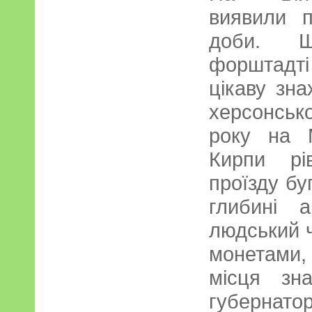
виявили п
доби. Щ
форштадт
цікаву зна
херсонськ
року на 
Кирпи рі
проїзду бу
глибині 
людський ч
монетами,
місця зна
губернат