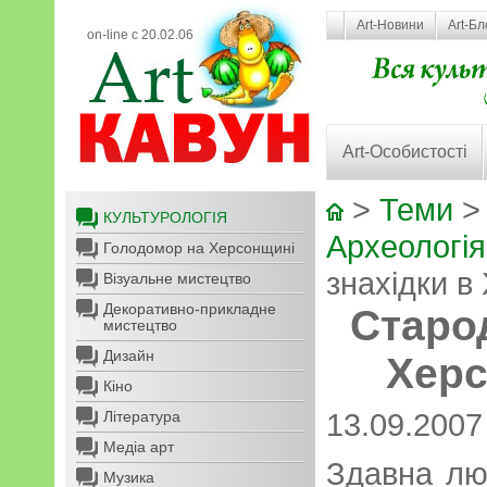
Art-Новини
Art-Бл
on-line с 20.02.06
Art-Особистості
>
Теми
КУЛЬТУРОЛОГІЯ
Археологія
Голодомор на Херсонщині
знахідки в 
Візуальне мистецтво
Декоративно-прикладне
Старод
мистецтво
Дизайн
Херс
Кіно
13.09.2007
Література
Медіа арт
Здавна лю
Музика