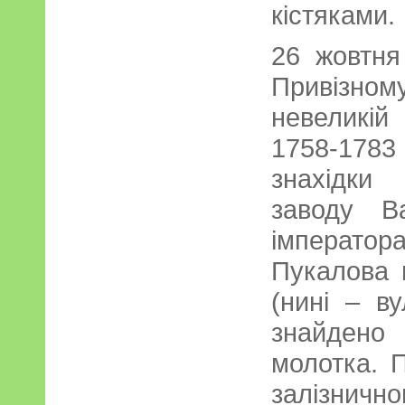
кістяками.
26 жовтня
Привізно
невеликій
1758-1783
знахідки
заводу В
імперато
Пукалова 
(нині – в
знайден
молотка. П
залізничн