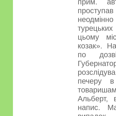
прим. ав
проступав
неодмінн
турецьки
цьому мі
козак». Н
по дозв
Губерн
розсліду
печеру в
товариша
Альберт, 
напис. М