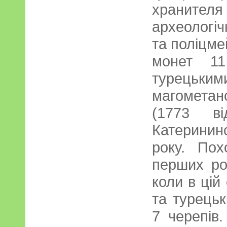
хранит
археологі
та поліцме
монет 11
турец
магомета
(1773 в
Катерининс
року. Пох
перших ро
коли в цій
та турецьк
7 черепів