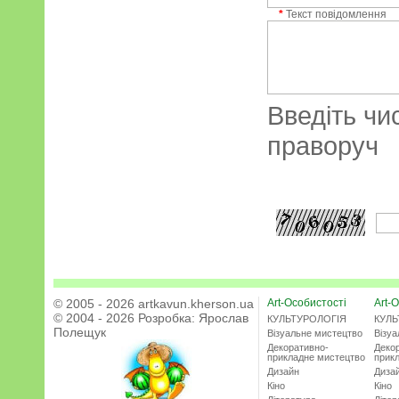
*
Текст повідомлення
Введіть чи
праворуч
© 2005 - 2026 artkavun.kherson.ua
Art-Особистості
Art-О
© 2004 - 2026 Розробка:
Ярослав
КУЛЬТУРОЛОГІЯ
КУЛЬ
Полещук
Візуальне мистецтво
Візу
Декоративно-
Деко
прикладне мистецтво
прик
Дизайн
Диза
Кіно
Кіно