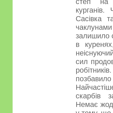
степ на 
курганів.
Сасівка т
чаклуна
залишило с
в куренях
неіснуючи
сил продо
робітників.
позбавило
Найчастіше
скарбів 
Немає жод
у тому, що