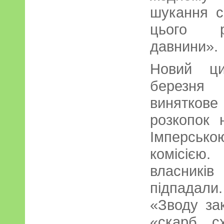
шукання с
цього р
давнини».
Новий ц
березня 
винятков
розкопок 
Імперсь
комісіє
власник
підпадали.
«Зводу зак
«скарб, с