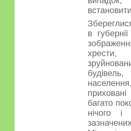
випадок,
встановити
Збереглися
в губернії
зображення
хрести, 
зруйнован
будівель
населенн
прихован
багато пок
нічого і
зазначен