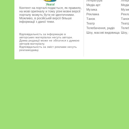
Література
Літер
Увага!
Медіа арт
Медіа
Контент на порталі подається, як правило,
Музика
Музи
на мові оригіналу и тому різні мовні версії
Реклама
Рекл
порталу можуть бути не ідентичними.
Можливо, в російській версії більше
Танок
Тано
інформації з даної теми.
Театр
Теат
Телебачення, радіо
Телеб
Шоу, масові видовища
Шоу,
Відповідальність за інформацію в
авторських матеріалах несуть автори.
Думка редакції може не збігатися з думкою
авторів матеріалу.
Відповідальність за зміст реклами несуть
рекламодавці.