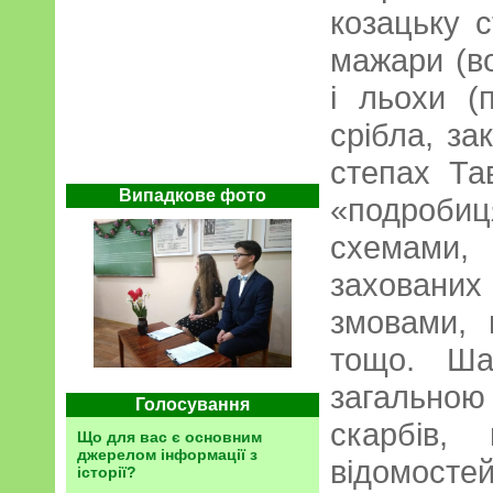
козацьку с
мажари (в
і льохи (п
срібла, за
степах Та
Випадкове фото
«подроб
схемами,
заховани
змовами, 
тощо. Ша
загальною
Голосування
скарбів,
Що для вас є основним
джерелом інформації з
відомосте
історії?