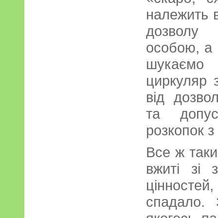
належить в
дозволу
особою, а
шукаємо 
циркуляр з
від дозвол
та допус
розкопок з
Все ж таки
вжиті зі 
цінносте
спадало. 