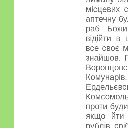
місцевих 
аптечну бу
раб Божи
відійти в 
все своє м
знайшов. П
Воронцов
Комунарі
Ердель
Комсомол
проти буди
якщо йти 
рублів срі