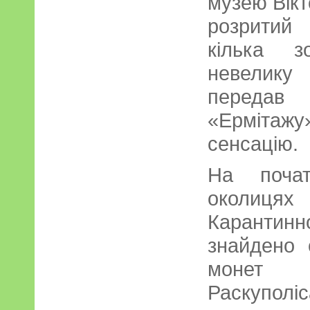
музею Вік
розритий
кілька з
невелику 
передав
«Ермітажу
сенсацію.
На почат
околиц
Карантин
знайдено 
монет б
Раскупол