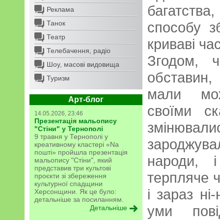
багатства
Реклама
Танок
способу з
Театр
криваві ча
Телебачення, радіо
Згодом, 
Шоу, масові видовища
обставин
Туризм
мали мож
Арт-блог
своїми с
14.05.2026, 23:46
Презентація мальопису
змінюв
"Стіни" у Тернополі
9 травня у Тернополі у
зароджув
креативному кластері «Na
пошті» пройшла презентація
народи, 
мальопису "Стіни", який
представив три культові
терпляче ч
проєкти зі збереження
культурної спадщини
і зараз ні
Херсонщини. Як це було:
детальніше за посиланням.
уми пові
Детальніше