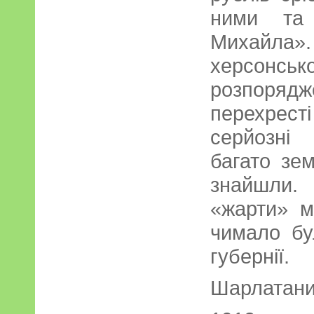
ними та
Михайла».
херсонсь
розпоря
перехрес
серйозні
багато зем
знайшли
«жарти» м
чимало бу
губернії.
Шарлатани,