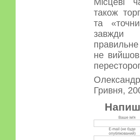
Місцеві 
також тор
та «точн
завжди
правильне
не вийшов
пересторог
Олександ
Гривня, 20
Напиші
Ваше ім'я
E-mail (не буде
опублікований)