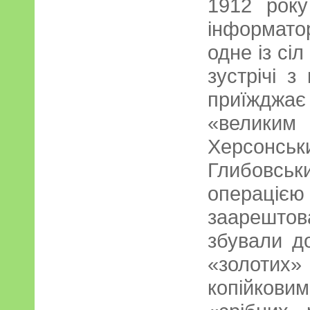
1912 року
інформато
одне із сі
зустрічі з
приїжджа
«великим 
Херсонськ
Глибовсь
операціє
заарештова
збували д
«золотих
копійков