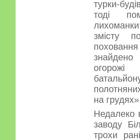
турки-буд
тоді по
лихоманк
змісту п
поховання
знайдено
огорожі
батальйон
полотняних
на грудях»
Недалеко в
заводу Бі
трохи ран