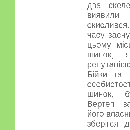
два скеле
виявили 
окислився
часу засн
цьому міс
шинок, я
репутаці
Бійки та 
особисто
шинок, б
Вертеп з
його власн
зберігся 