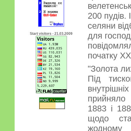
велетенськ
200 пудів. 
селяни від
для господ
Start visitors - 21.03.2009
повідомля
початку ХХ
"Золота ли
Під тиско
внутрішні
прийняло 
1883 і 18
щодо ста
жодному