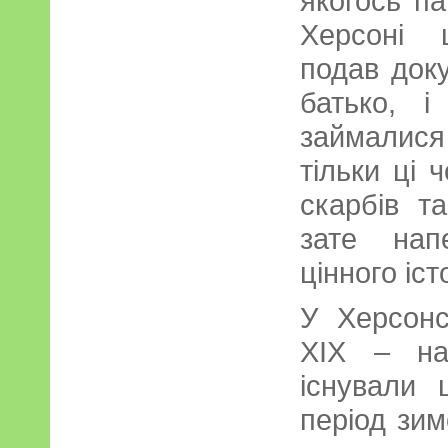
якогось па
Херсоні 
подав доку
батько, і
займалися
тільки ці 
скарбів т
зате нап
цінного іс
У Херсонсь
ХІХ – на
існували ц
період зим