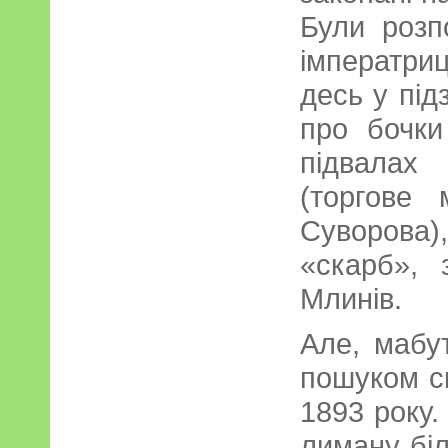
Були розп
імператриц
десь у під
про бочки
підвалах
(торгове 
Суворова
«скарб», 
Млинів.
Але, мабут
пошуком с
1893 року.
лиману біл