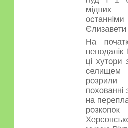
мідних 
останнім
Єлизавети 
На почат
неподалік 
ці хутори 
селищем 
розрили 
похованні 
на перепла
розкопо
Херсонсь