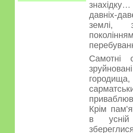
знахідку… 
давніх-да
землі, 
покоління
перебуван
Самотні с
зруйнова
городища
сарматсь
приваблю
Крім пам'я
в усній 
зберегли