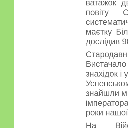
ватажок д
повіту С
системати
маєтку Біл
дослідив 90
Стародавні
Вистачало 
знахідок і 
Успенсько
знайшли мі
імператора
роки нашої
На Війс