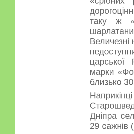
«срібних 
дорогоцін
таку ж «
шарлатани
Величезні н
недоступ
царської 
марки «Фо
близько 30
Наприкі
Старошвед
Дніпра се
29 сажнів 