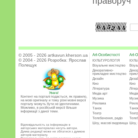
праворуч
© 2005 - 2026 artkavun.kherson.ua
Art-Особистості
Art-О
© 2004 - 2026 Розробка:
Ярослав
КУЛЬТУРОЛОГІЯ
КУЛЬ
Полещук
Візуальне мистецтво
Візу
Декоративно-
Деко
прикладне мистецтво
прик
Дизайн
Диза
Кіно
Кіно
Література
Літер
Увага!
Медіа арт
Медіа
Контент на порталі подається, як правило,
Музика
Музи
на мові оригіналу и тому різні мовні версії
Реклама
Рекл
порталу можуть бути не ідентичними.
Можливо, в російській версії більше
Танок
Тано
інформації з даної теми.
Театр
Теат
Телебачення, радіо
Телеб
Шоу, масові видовища
Шоу,
Відповідальність за інформацію в
авторських матеріалах несуть автори.
Думка редакції може не збігатися з думкою
авторів матеріалу.