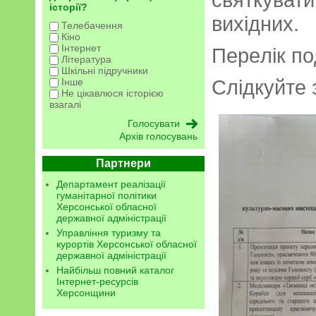
історії?
вихідних.
Телебачення
Кіно
Інтернет
Пepeлік п
Література
Шкільні підручники
Слідкуйтe 
Інше
Не цікавлюся історією
взагалі
Архів голосувань
Партнери
Департамент реалізації
гуманітарної політики
Херсонської обласної
державної адміністрації
Управління туризму та
курортів Херсонської обласної
державної адміністрації
Найбільш повний каталог
Інтернет-ресурсів
Херсонщини