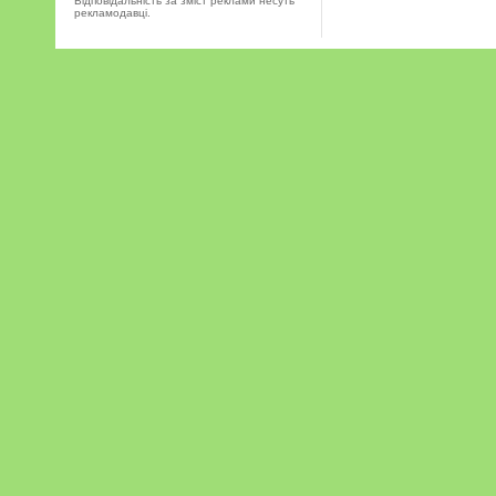
Відповідальність за зміст реклами несуть
рекламодавці.