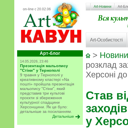
Art-Новини
Art-Бл
on-line с 20.02.06
Art-Особистості
>
Новини
Арт-блог
14.05.2026, 23:46
розклад за
Презентація мальопису
"Стіни" у Тернополі
Херсоні до
9 травня у Тернополі у
креативному кластері «Na
пошті» пройшла презентація
мальопису "Стіни", який
Став в
представив три культові
проєкти зі збереження
культурної спадщини
заходів
Херсонщини. Як це було:
детальніше за посиланням.
Детальніше
у Херсо