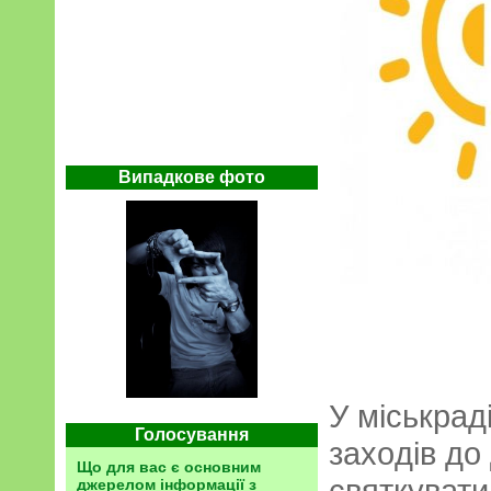
Випадкове фото
У міськpад
Голосування
захoдів дo
Що для вас є основним
святкувати
джерелом інформації з