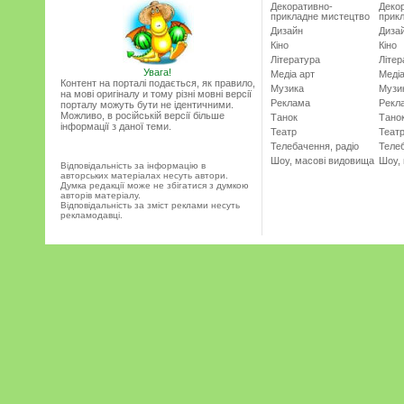
Декоративно-
Деко
прикладне мистецтво
прик
Дизайн
Диза
Кіно
Кіно
Література
Літер
Увага!
Медіа арт
Медіа
Контент на порталі подається, як правило,
Музика
Музи
на мові оригіналу и тому різні мовні версії
Реклама
Рекл
порталу можуть бути не ідентичними.
Можливо, в російській версії більше
Танок
Тано
інформації з даної теми.
Театр
Теат
Телебачення, радіо
Телеб
Шоу, масові видовища
Шоу,
Відповідальність за інформацію в
авторських матеріалах несуть автори.
Думка редакції може не збігатися з думкою
авторів матеріалу.
Відповідальність за зміст реклами несуть
рекламодавці.