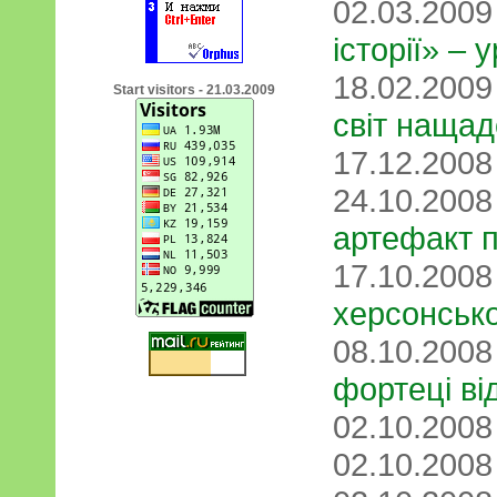
02.03.200
історії» –
18.02.200
Start visitors - 21.03.2009
світ нащад
17.12.200
24.10.200
артефакт п
17.10.200
херсонсько
08.10.200
фортеці ві
02.10.200
02.10.200