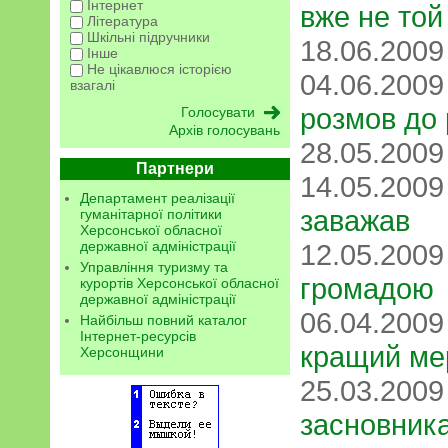
Інтернет
вже не той
Література
Шкільні підручники
18.06.200
Інше
Не цікавлюся історією
04.06.200
взагалі
розмов до 
Архів голосувань
28.05.200
Партнери
14.05.200
Департамент реалізації
заважав
гуманітарної політики
Херсонської обласної
12.05.200
державної адміністрації
Управління туризму та
громадою
курортів Херсонської обласної
державної адміністрації
06.04.200
Найбільш повний каталог
Інтернет-ресурсів
кращий ме
Херсонщини
25.03.200
засновник