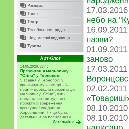
народження
Реклама
17.03.201
Танок
небо на "К
Театр
16.09.201
Телебачення, радіо
назви?
Шоу, масові видовища
Туризм
01.09.201
заново
Арт-блог
17.03.201
14.05.2026, 23:46
Презентація мальопису
"Стіни" у Тернополі
Воронцовс
9 травня у Тернополі у
креативному кластері «Na
02.02.201
пошті» пройшла презентація
мальопису "Стіни", який
«Товариші
представив три культові
проєкти зі збереження
08.10.201
культурної спадщини
Херсонщини. Як це було:
08.10.201
детальніше за посиланням.
Детальніше
написано