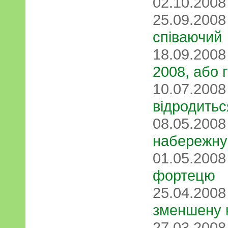
02.10.200
25.09.200
співаючий
18.09.200
2008, або 
10.07.200
відродитьс
08.05.200
набережну
01.05.200
фортецю
25.04.200
зменшену к
27.03.200