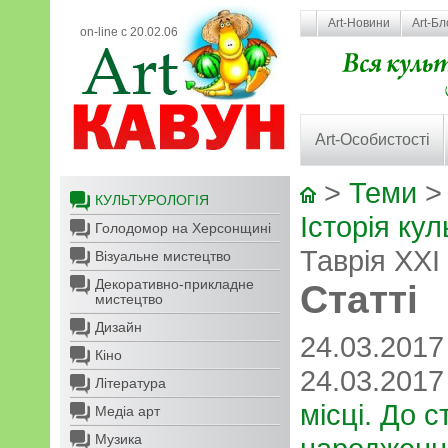
Art-Новини
Art-Бл
on-line с 20.02.06
Art-Особистості
>
Теми
КУЛЬТУРОЛОГІЯ
Історія кул
Голодомор на Херсонщині
Таврія XXI
Візуальне мистецтво
Декоративно-прикладне
Статті
мистецтво
Дизайн
24.03.201
Кіно
24.03.201
Література
місці. До с
Медіа арт
Музика