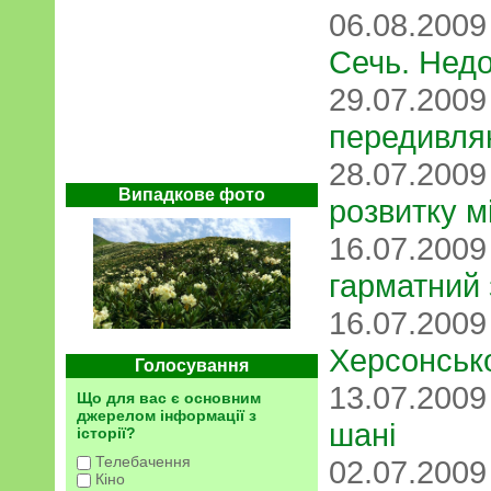
06.08.200
Сечь. Нед
29.07.200
передивля
28.07.200
Випадкове фото
розвитку м
16.07.200
гарматний 
16.07.200
Херсонськ
Голосування
13.07.200
Що для вас є основним
джерелом інформації з
шані
історії?
Телебачення
02.07.200
Кіно