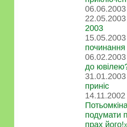
06.06.200
22.05.200
2003
15.05.200
починання
06.02.200
до ювілею
31.01.200
приніс
14.11.200
Потьомкіна
подумати п
прах його!