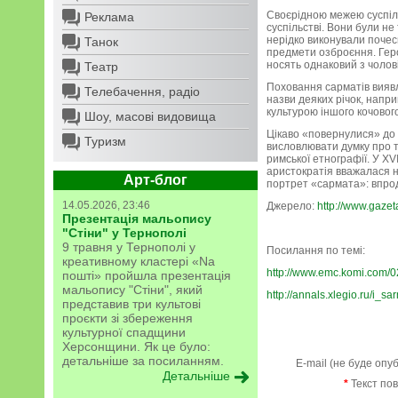
Своєрідною межею суспільн
Реклама
суспільстві. Вони були не
нерідко виконували почесні
Танок
предмети озброєння. Герод
носять однаковий з чолові
Театр
Поховання сарматів виявле
Телебачення, радіо
назви деяких річок, напри
культурою іншого кочового
Шоу, масові видовища
Цікаво «повернулися» до і
Туризм
висловлювати думку про те
римської етнографії. У XV
аристократія вважалася н
Арт-блог
портрет «сармата»: впрод
14.05.2026, 23:46
Джерело:
http://www.gaze
Презентація мальопису
"Стіни" у Тернополі
9 травня у Тернополі у
Посилання по темі:
креативному кластері «Na
http://www.emc.komi.com/0
пошті» пройшла презентація
мальопису "Стіни", який
http://annals.xlegio.ru/i_sa
представив три культові
проєкти зі збереження
культурної спадщини
Херсонщини. Як це було:
детальніше за посиланням.
E-mail (не буде опу
Детальніше
*
Текст по