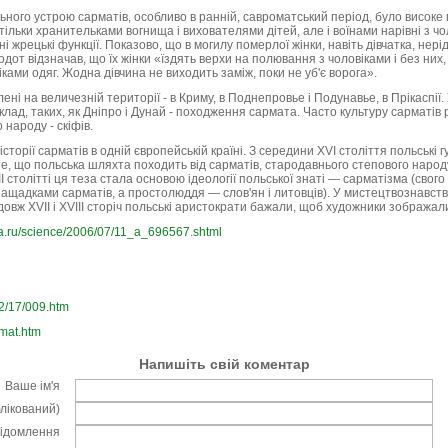
ого устрою сарматів, особливо в ранній, савроматський період, було високе по
 тільки хранительками вогнища і вихователями дітей, але і воїнами нарівні з чо
 жрецькі функції. Показово, що в могилу померлої жінки, навіть дівчатка, нерід
от відзначав, що їх жінки «їздять верхи на полювання з чоловіками і без них, 
ками одяг. Жодна дівчина не виходить заміж, поки не уб'є ворога».
ні на величезній території - в Криму, в Поднепровье і Подунавье, в Прікаспії
клад, таких, як Дніпро і Дунай - походження сармата. Часто культуру сарматів
 народу - скіфів.
сторії сарматів в одній європейській країні. З середини XVI століття польські
, що польська шляхта походить від сарматів, стародавнього степового народу, 
II столітті ця теза стала основою ідеології польської знаті — сарматізма (свог
ащадками сарматів, а простолюддя — слов'ян і литовців). У мистецтвознавств
овж XVII і XVIII сторіч польські аристократи бажали, щоб художники зображал
ta.ru/science/2006/07/11_a_696567.shtml
2/17/009.htm
rmat.htm
Напишіть свій коментар
Ваше ім'я
блікований)
відомлення