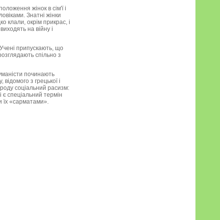
ложення жінок в сім'ї і
ловіками. Знатні жінки
ко клали, окрім прикрас, і
виходять на війну і
. Учені припускають, що
 розглядають спільно з
 гуманісти починають
відомого з грецької і
о роду соціальний расизм:
і є спеціальний термін
и їх «сарматами».