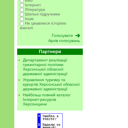
Кіно
Інтернет
Література
Шкільні підручники
Інше
Не цікавлюся історією
взагалі
Архів голосувань
Партнери
Департамент реалізації
гуманітарної політики
Херсонської обласної
державної адміністрації
Управління туризму та
курортів Херсонської обласної
державної адміністрації
Найбільш повний каталог
Інтернет-ресурсів
Херсонщини