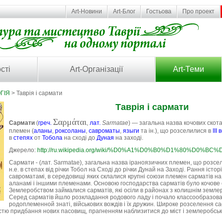
Art-Новини
Art-Блог
Гостьова
Про проект
сті
Art-Організації
Art-Теми
ГІЯ
> Таврія і сармати
Таврія і сармати
Σαρμάται
Сармати
(
греч.
,
лат.
Sarmatae
) — загальна назва кочових скот
племен (
аланы
,
роксоланы
,
савроматы
,
языги
та ін.), що розселилися в
III 
в
степях
от
Тобола
на сході до
Дуная
на заході.
Джерело:
http://ru.wikipedia.org/wiki/%D0%A1%D0%B0%D1%80%D0%
Сармати - (лат. Sarmatae), загальна назва іраноязичних племен, що розселилис
н.е. в степах від річки Тобол на Сході до річки Дунай на Заході. Рання істор
савроматамі, в середовищі яких склалися крупні союзи племен сарматів на 
аланамі і іншими племенами. Основою господарства сарматів було кочове 
Землеробством займалися сарматів, які осіли в районах з колишнім земл
Серед сарматів йшло розкладання родового ладу і почало классообразован
родоплеменной знаті, військових вождів і їх дружин. Широке розселення сао
стю придбання нових пасовищ, прагненням наблизитися до міст і землеробських