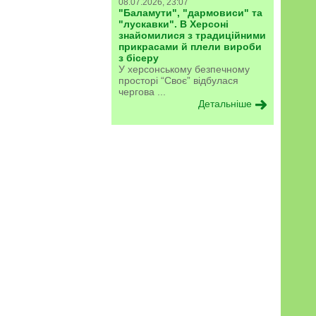
08.07.2026, 23:07
"Баламути", "дармовиси" та
"лускавки". В Херсоні
знайомилися з традиційними
прикрасами й плели вироби
з бісеру
У херсонському безпечному
просторі “Своє” відбулася
чергова ...
Детальніше