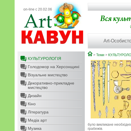
on-line с 20.02.06
Art-Особисто
>
Теми
>
КУЛЬТУРОЛО
КУЛЬТУРОЛОГІЯ
Голодомор на Херсонщині
Візуальне мистецтво
Декоративно-прикладне
мистецтво
Дизайн
Кіно
Література
Медіа арт
було викликане необхідні
Музика
грабежів.