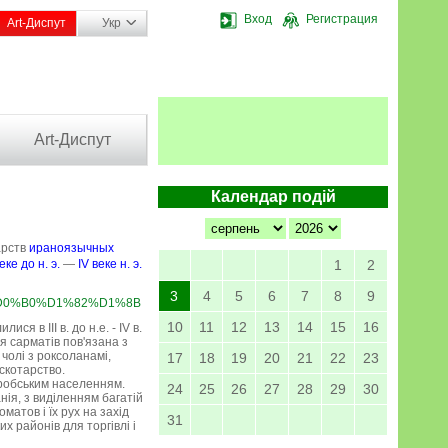
Вход
Регистрация
Art-Диспут
Укр
Art-Диспут
Календар подій
арств
ираноязычных
веке до н. э.
—
IV веке н. э.
1
2
3
4
5
6
7
8
9
BC%D0%B0%D1%82%D1%8B
10
11
12
13
14
15
16
я в III в. до н.е. - IV в.
ія сарматів пов'язана з
чолі з роксоланамі,
17
18
19
20
21
22
23
скотарство.
еробським населенням.
24
25
26
27
28
29
30
ія, з виділенням багатій
матов і їх рух на захід
31
 районів для торгівлі і