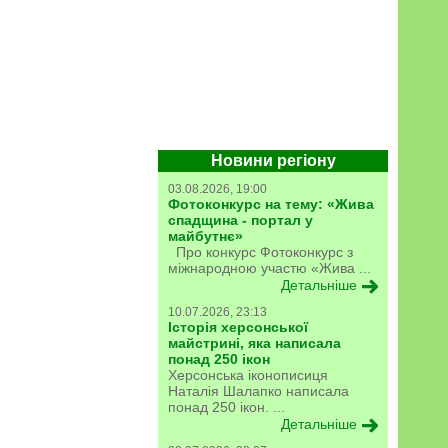
Новини регіону
03.08.2026, 19:00
Фотоконкурс на тему: «Жива
спадщина - портал у
майбутнє»
Про конкурс Фотоконкурс з
міжнародною участю «Жива ...
Детальніше
10.07.2026, 23:13
Історія херсонської
майстрині, яка написала
понад 250 ікон
Херсонська іконописиця
Наталія Шалапко написала
понад 250 ікон. ...
Детальніше