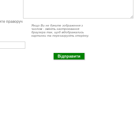
чите праворуч
Якщо Ви не бачите зображення з
числом - змініть настроювання
браузера так, щоб відображались
картинки та перезагрузіть сторінку.