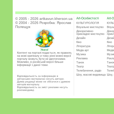
© 2005 - 2026 artkavun.kherson.ua
Art-Особистості
Art-О
© 2004 - 2026 Розробка:
Ярослав
КУЛЬТУРОЛОГІЯ
КУЛЬ
Полещук
Візуальне мистецтво
Візу
Декоративно-
Деко
прикладне мистецтво
прик
Дизайн
Диза
Кіно
Кіно
Література
Літер
Увага!
Медіа арт
Медіа
Контент на порталі подається, як правило,
Музика
Музи
на мові оригіналу и тому різні мовні версії
Реклама
Рекл
порталу можуть бути не ідентичними.
Можливо, в російській версії більше
Танок
Тано
інформації з даної теми.
Театр
Теат
Телебачення, радіо
Телеб
Шоу, масові видовища
Шоу,
Відповідальність за інформацію в
авторських матеріалах несуть автори.
Думка редакції може не збігатися з думкою
авторів матеріалу.
Відповідальність за зміст реклами несуть
рекламодавці.