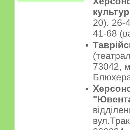
Херсон
культур
20), 26-
41-68 (
Таврійс
(
театрал
73042, м
Блюхера
Херсон
"Ювент
відділен
вул.Трак