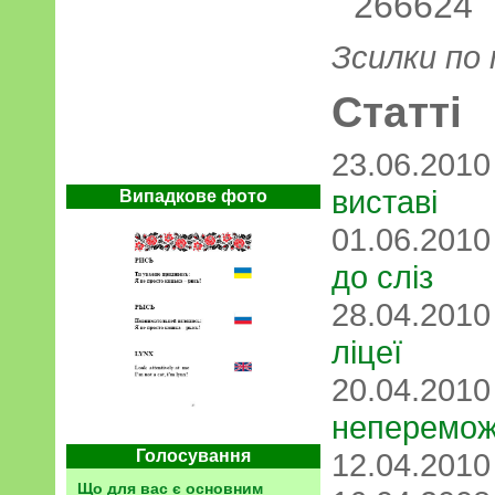
266624
Зсилки по
Статті
23.06.201
виставі
Випадкове фото
01.06.201
до сліз
28.04.201
ліцеї
20.04.201
неперемож
Голосування
12.04.201
Що для вас є основним