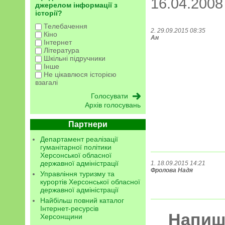
16.04.200
джерелом інформації з
історії?
Телебачення
2. 29.09.2015 08:35
Кіно
Ан
Інтернет
Література
Шкільні підручники
Інше
Не цікавлюся історією
взагалі
Архів голосувань
Партнери
Департамент реалізації
гуманітарної політики
Херсонської обласної
державної адміністрації
1. 18.09.2015 14:21
Фролова Надя
Управління туризму та
курортів Херсонської обласної
державної адміністрації
Найбільш повний каталог
Інтернет-ресурсів
Напиші
Херсонщини