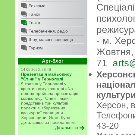
Спеціалі
Реклама
Танок
психолог
Театр
режисур
Телебачення, радіо
- м. Хер
Шоу, масові видовища
Туризм
Жовтня, 
71
arts
Арт-блог
14.05.2026, 23:46
Херсонсь
Презентація мальопису
"Стіни" у Тернополі
націонал
9 травня у Тернополі у
креативному кластері «Na
культури
пошті» пройшла презентація
мальопису "Стіни", який
Херсон, в
представив три культові
проєкти зі збереження
культурної спадщини
Телефони:
Херсонщини. Як це було:
детальніше за посиланням.
43-20
Детальніше