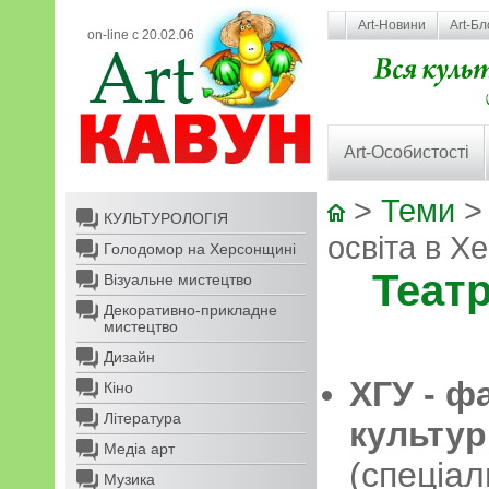
Art-Новини
Art-Бл
on-line с 20.02.06
Art-Особистості
>
Теми
КУЛЬТУРОЛОГІЯ
освіта в Х
Голодомор на Херсонщині
Театр
Візуальне мистецтво
Декоративно-прикладне
мистецтво
Дизайн
ХГУ -
фа
Кіно
Література
культур
Медіа арт
(спеціал
Музика