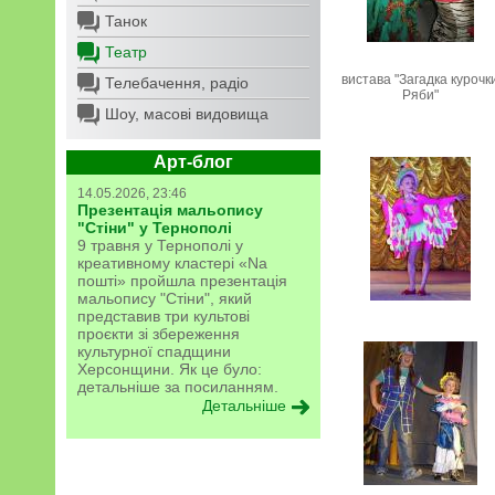
Танок
Театр
вистава "Загадка курочк
Телебачення, радіо
Ряби"
Шоу, масові видовища
Арт-блог
14.05.2026, 23:46
Презентація мальопису
"Стіни" у Тернополі
9 травня у Тернополі у
креативному кластері «Na
пошті» пройшла презентація
мальопису "Стіни", який
представив три культові
проєкти зі збереження
культурної спадщини
Херсонщини. Як це було:
детальніше за посиланням.
Детальніше