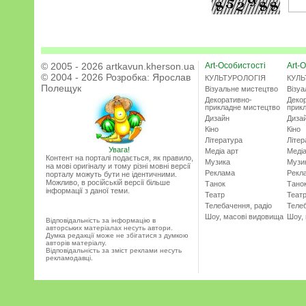
© 2005 - 2026 artkavun.kherson.ua
Art-Особистості
Art-О
© 2004 - 2026 Розробка:
Ярослав
КУЛЬТУРОЛОГІЯ
КУЛЬ
Полещук
Візуальне мистецтво
Візу
Декоративно-
Деко
прикладне мистецтво
прик
Дизайн
Диза
Кіно
Кіно
Література
Літер
Увага!
Медіа арт
Медіа
Контент на порталі подається, як правило,
Музика
Музи
на мові оригіналу и тому різні мовні версії
Реклама
Рекл
порталу можуть бути не ідентичними.
Можливо, в російській версії більше
Танок
Тано
інформації з даної теми.
Театр
Теат
Телебачення, радіо
Телеб
Шоу, масові видовища
Шоу,
Відповідальність за інформацію в
авторських матеріалах несуть автори.
Думка редакції може не збігатися з думкою
авторів матеріалу.
Відповідальність за зміст реклами несуть
рекламодавці.