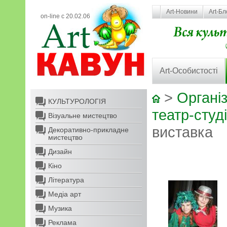
Art-Новини
Art-Бл
on-line с 20.02.06
Art-Особистості
>
Організ
КУЛЬТУРОЛОГІЯ
театр-студ
Візуальне мистецтво
виставка
Декоративно-прикладне
мистецтво
Дизайн
Кіно
Література
Медіа арт
Музика
Реклама