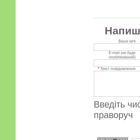
Напиші
Ваше ім'я
E-mail (не буде
опублікований)
*
Текст повідомлення
Введіть чи
праворуч