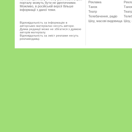
Реклама
Рекл
порталу можуть бути не ідентичними.
Можливо, в російській версії більше
Танок
Тано
інформації з даної теми.
Театр
Теат
Телебачення, радіо
Телеб
Шоу, масові видовища
Шоу,
Відповідальність за інформацію в
авторських матеріалах несуть автори.
Думка редакції може не збігатися з думкою
авторів матеріалу.
Відповідальність за зміст реклами несуть
рекламодавці.