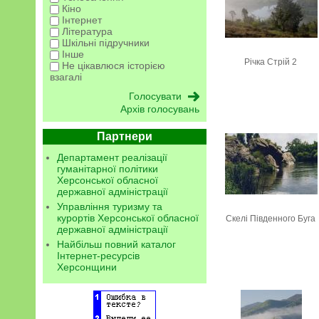
Кіно
Інтернет
Література
Шкільні підручники
Інше
Річка Стрій 2
Не цікавлюся історією
взагалі
Архів голосувань
Партнери
Департамент реалізації
гуманітарної політики
Херсонської обласної
державної адміністрації
Управління туризму та
курортів Херсонської обласної
Скелі Південного Буга
державної адміністрації
Найбільш повний каталог
Інтернет-ресурсів
Херсонщини