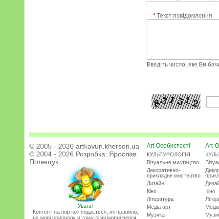
*
Текст повідомлення
Введіть число, яке Ви ба
© 2005 - 2026 artkavun.kherson.ua
Art-Особистості
Art-О
© 2004 - 2026 Розробка:
Ярослав
КУЛЬТУРОЛОГІЯ
КУЛЬ
Полещук
Візуальне мистецтво
Візу
Декоративно-
Деко
прикладне мистецтво
прик
Дизайн
Диза
Кіно
Кіно
Література
Літер
Увага!
Медіа арт
Медіа
Контент на порталі подається, як правило,
Музика
Музи
на мові оригіналу и тому різні мовні версії