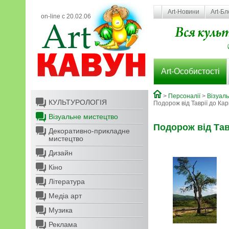
Art-Новини
Art-Бл
on-line с 20.02.06
Art-Особистості
>
Персоналії
>
Візуал
КУЛЬТУРОЛОГІЯ
Подорож від Таврії до Ка
Візуальне мистецтво
Подорож від Тав
Декоративно-прикладне
мистецтво
Дизайн
Кіно
Література
Медіа арт
Музика
Реклама