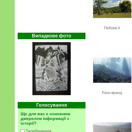
Пейзаж 4
Випадкове фото
Рано вранці
Голосування
Що для вас є основним
джерелом інформації з
історії?
Телебачення