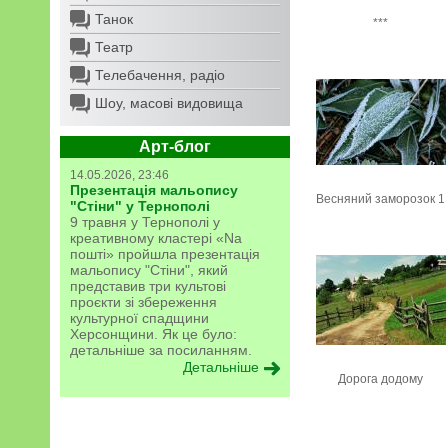
Танок
***
Театр
Телебачення, радіо
Шоу, масові видовища
Арт-блог
14.05.2026, 23:46
Презентація мальопису
Весняний заморозок 1
"Стіни" у Тернополі
9 травня у Тернополі у
креативному кластері «Na
пошті» пройшла презентація
мальопису "Стіни", який
представив три культові
проєкти зі збереження
культурної спадщини
Херсонщини. Як це було:
детальніше за посиланням.
Детальніше
Дорога додому