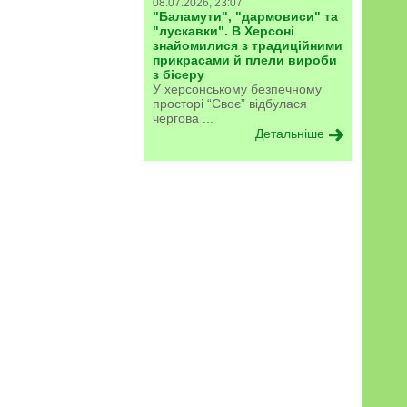
08.07.2026, 23:07
"Баламути", "дармовиси" та
"лускавки". В Херсоні
знайомилися з традиційними
прикрасами й плели вироби
з бісеру
У херсонському безпечному
просторі “Своє” відбулася
чергова ...
Детальніше