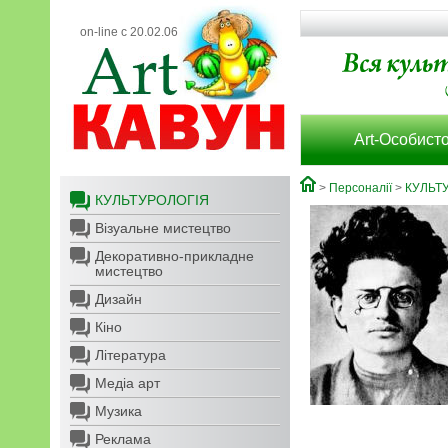
on-line с 20.02.06
Art-Особисто
>
Персоналії
>
КУЛЬТ
КУЛЬТУРОЛОГІЯ
Візуальне мистецтво
Декоративно-прикладне
мистецтво
Дизайн
Кіно
Література
Медіа арт
Музика
Реклама