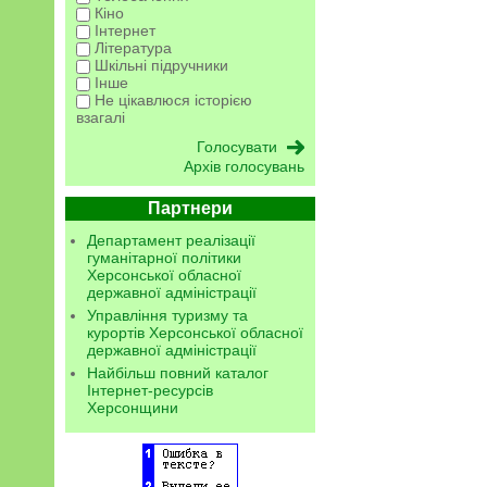
Кіно
Інтернет
Література
Шкільні підручники
Інше
Не цікавлюся історією
взагалі
Архів голосувань
Партнери
Департамент реалізації
гуманітарної політики
Херсонської обласної
державної адміністрації
Управління туризму та
курортів Херсонської обласної
державної адміністрації
Найбільш повний каталог
Інтернет-ресурсів
Херсонщини