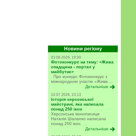
Новини регіону
03.08.2026, 19:00
Фотоконкурс на тему: «Жива
спадщина - портал у
майбутнє»
Про конкурс Фотоконкурс з
міжнародною участю «Жива ...
Детальніше
10.07.2026, 23:13
Історія херсонської
майстрині, яка написала
понад 250 ікон
Херсонська іконописиця
Наталія Шалапко написала
понад 250 ікон. ...
Детальніше