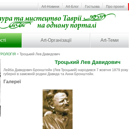
Art-Новини
Art-Блог
Гостьова
Про проект
сті
Art-Організації
Art-Теми
УРОЛОГІЯ
> Троцький Лев Давидович
Троцький Лев Давидович
Лейба Давидович Бронштейн (Лев Троцький) народився 7 жовтня 1879 року 
губернії в заможній родині Давида та Анни Бронштейн.
Галереї