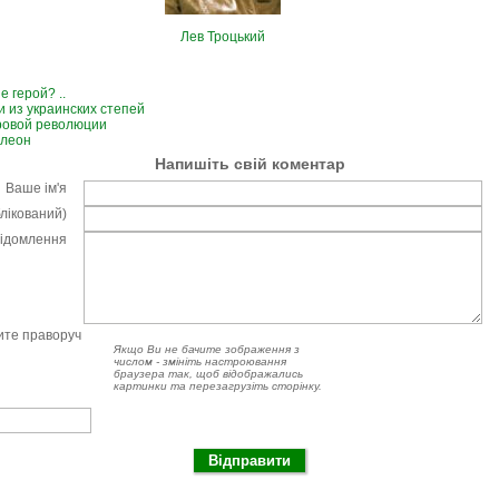
Лев Троцький
е герой? ..
 из украинских степей
ровой революции
олеон
Напишіть свій коментар
Ваше ім'я
блікований)
відомлення
чите праворуч
Якщо Ви не бачите зображення з
числом - змініть настроювання
браузера так, щоб відображались
картинки та перезагрузіть сторінку.