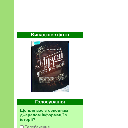
Випадкове фото
Голосування
Що для вас є основним
джерелом інформації з
історії?
Телебачення