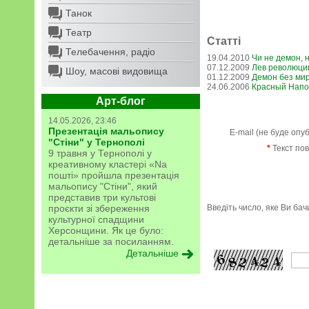
Танок
Театр
Статті
Телебачення, радіо
19.04.2010
Чи не демон, н
07.12.2009
Лев революции
Шоу, масові видовища
01.12.2009
Демон без ми
24.06.2006
Красный Нап
Арт-блог
14.05.2026, 23:46
Презентація мальопису
E-mail (не буде опу
"Стіни" у Тернополі
*
Текст по
9 травня у Тернополі у
креативному кластері «Na
пошті» пройшла презентація
мальопису "Стіни", який
представив три культові
проєкти зі збереження
Введіть число, яке Ви ба
культурної спадщини
Херсонщини. Як це було:
детальніше за посиланням.
Детальніше