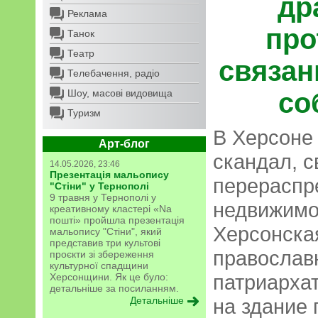
др
Реклама
про
Танок
Театр
связан
Телебачення, радіо
Шоу, масові видовища
со
Туризм
В Херсоне
Арт-блог
скандал, с
14.05.2026, 23:46
Презентація мальопису
перераспр
"Стіни" у Тернополі
9 травня у Тернополі у
недвижимо
креативному кластері «Na
пошті» пройшла презентація
Херсонска
мальопису "Стіни", який
представив три культові
православ
проєкти зі збереження
культурної спадщини
патриарха
Херсонщини. Як це було:
детальніше за посиланням.
Детальніше
на здание 