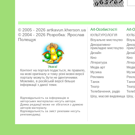
© 2005 - 2026 artkavun.kherson.ua
Art-Особистості
Art-О
© 2004 - 2026 Розробка:
Ярослав
КУЛЬТУРОЛОГІЯ
КУЛЬ
Полещук
Візуальне мистецтво
Візу
Декоративно-
Деко
прикладне мистецтво
прик
Дизайн
Диза
Кіно
Кіно
Література
Літер
Увага!
Медіа арт
Медіа
Контент на порталі подається, як правило,
Музика
Музи
на мові оригіналу и тому різні мовні версії
Реклама
Рекл
порталу можуть бути не ідентичними.
Можливо, в російській версії більше
Танок
Тано
інформації з даної теми.
Театр
Теат
Телебачення, радіо
Телеб
Шоу, масові видовища
Шоу,
Відповідальність за інформацію в
авторських матеріалах несуть автори.
Думка редакції може не збігатися з думкою
авторів матеріалу.
Відповідальність за зміст реклами несуть
рекламодавці.