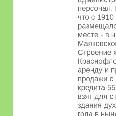
персонал.
что с 1910
размещало
месте - в
Маяковског
Строение ж
Краснофлот
аренду и 
продажи с
кредита 55
взят для с
здания дух
года в ны