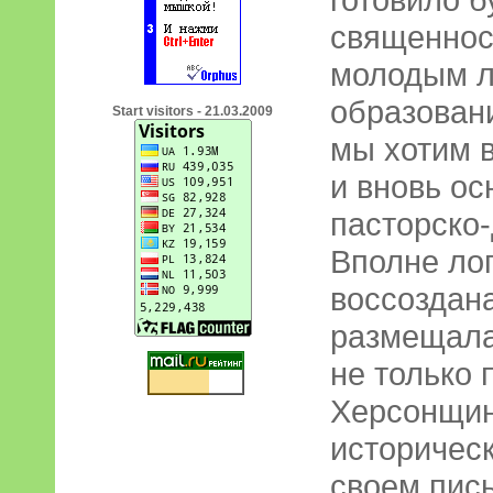
священнос
молодым л
образован
Start visitors - 21.03.2009
мы хотим в
и вновь ос
пасторско
Вполне лог
воссоздана
размещала
не только 
Херсонщин
историчес
своем пис