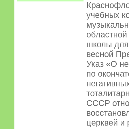
Краснофлод
учебных к
музыкальн
областной
школы для
весной Пр
Указ «О н
по оконча
негативны
тоталитар
СССР отно
восстанов
церквей и