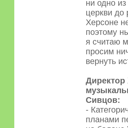
ни одно и
церкви до
Херсоне н
поэтому н
я считаю 
просим нич
вернуть ис
Директор
музыкаль
Сивцов:
- Категори
планами п