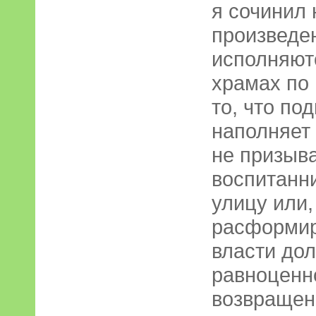
я сочинил 
произведен
исполняют
храмах по 
то, что по
наполняет 
не призыв
воспитанн
улицу или,
расформир
власти до
равноценн
возвращенн