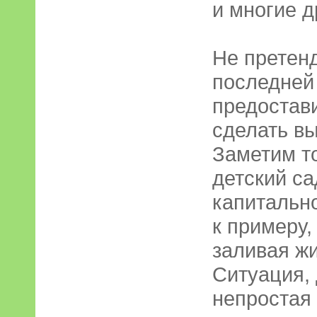
и многие д
Не претенд
последней
предостав
сделать в
Заметим т
детский са
капитальн
к примеру,
заливая ж
Ситуация, 
непростая 