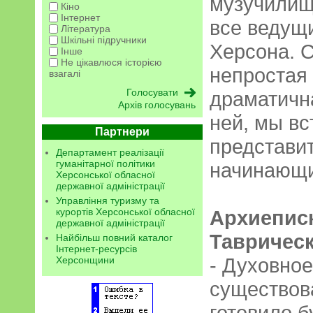
музучилища
Кіно
Інтернет
все ведущ
Література
Шкільні підручники
Херсона. 
Інше
Не цікавлюся історією
непростая 
взагалі
драматичн
Архів голосувань
ней, мы вс
Партнери
представи
Департамент реалізації
гуманітарної політики
начинающи
Херсонської обласної
державної адміністрації
Управління туризму та
курортів Херсонської обласної
Архиепис
державної адміністрації
Тавричес
Найбільш повний каталог
Інтернет-ресурсів
- Духовно
Херсонщини
существова
готовило 