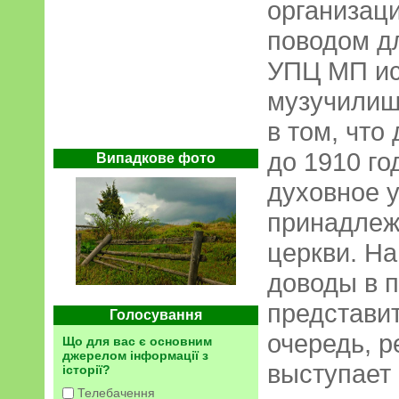
организаци
поводом д
УПЦ МП ис
музучилиш
в том, что
до 1910 г
Випадкове фото
духовное у
принадлеж
церкви. На
доводы в п
представит
Голосування
очередь, р
Що для вас є основним
джерелом інформації з
выступает
історії?
Телебачення