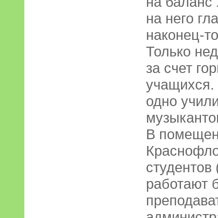
на баланс
на него гл
наконец-то
Только не
за счет го
учащихся. 
одно учили
музыкантов
В помещен
Краснофло
студентов 
работают 
преподава
администр