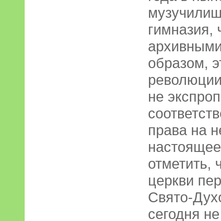
музучилищ
гимназия, 
архивными
образом, э
революции
не экспроп
соответств
права на н
настоящее 
отметить, 
церкви пер
Свято-Духо
сегодня не