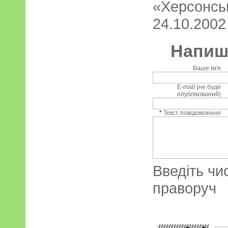
«Херсонськ
24.10.2002
Напиші
Ваше ім'я
E-mail (не буде
опублікований)
*
Текст повідомлення
Введіть чи
праворуч