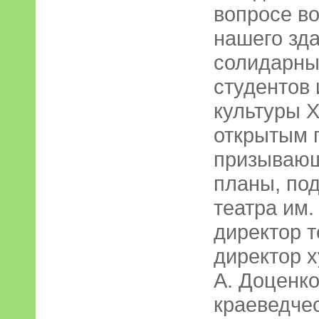
вопросе в
нашего зд
солидарны
студентов
культуры 
открытым 
призывающ
планы, по
театра им.
директор т
директор 
А. Доценко
краеведчес