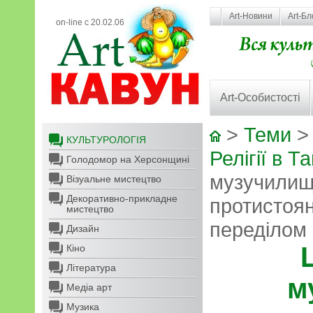
Art-Новини
Art-Бл
on-line с 20.02.06
Art-Особистості
>
Теми
КУЛЬТУРОЛОГІЯ
Релігії в Та
Голодомор на Херсонщині
музучилищ
Візуальне мистецтво
Декоративно-прикладне
протистоян
мистецтво
переділом 
Дизайн
Кіно
Література
м
Медіа арт
Музика