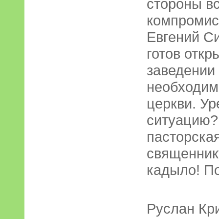
стороны вс
компромис
Евгений С
готов откр
заведении
необходим
церкви. Ур
ситуацию?
пасторска
священнику
кадыло! П
Руслан Кр