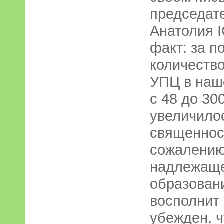
председат
Анатолия І
факт: за п
количеств
УПЦ в наш
с 48 до 30
увеличилос
священносл
сожалению
надлежаще
образован
восполнит 
убежден, ч