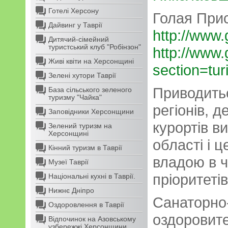
Готелі Херсону
Голая При
Дайвинг у Таврії
http://www.
Дитячий-сімейний
туристський клуб "Робінзон"
http://www.
Живі квіти на Херсонщині
section=tur
Зелені хутори Таврії
Приводить
База сільського зеленого
туризму "Чайка"
регіонів, д
Заповідники Херсонщини
курортів в
Зелений туризм на
Херсонщині
області і 
Кінний туризм в Таврії
владою в ч
Музеї Таврії
пріоритетів
Національні кухні в Таврії.
Нижнє Дніпро
Санаторно
Оздоровлення в Таврії
оздоровит
Відпочинок на Азовському
узбережжі Херсонщини