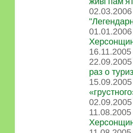
живі пам'я
02.03.200
"Легендарн
01.01.200
Херсонщи
16.11.200
22.09.200
раз о тури
15.09.200
«грустного
02.09.200
11.08.200
Херсонщи
11.08.200