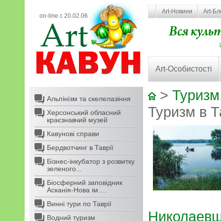
Art-Новини
Art-Бл
on-line с 20.02.06
Art-Особистості
>
Туризм,
Альпінізм та скелелазіння
Туризм в Т
Херсонський обласний
краєзнавчий музей
Кавунові справи
Бердвотчинг в Таврії
Бізнес-інкубатор з розвитку
зеленого...
Біосферний заповідник
Асканія-Нова ім....
Винні тури по Таврії
Николаевщ
Водний туризм