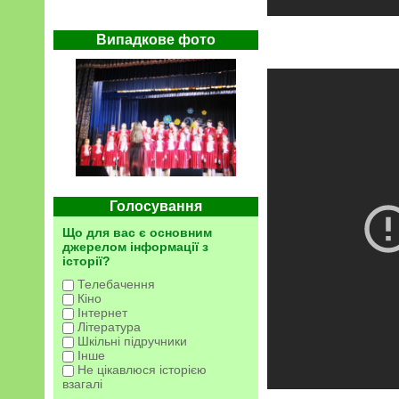
Випадкове фото
Голосування
Що для вас є основним
джерелом інформації з
історії?
Телебачення
Кіно
Інтернет
Література
Шкільні підручники
Інше
Не цікавлюся історією
взагалі