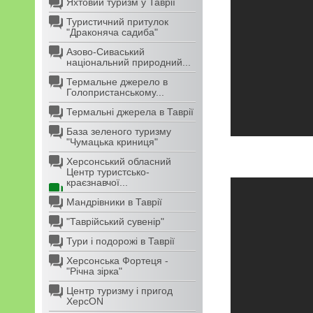
Яхтовий туризм у Таврії
Туристичний притулок
"Драконяча садиба"
Азово-Сиваський
національний природний...
Термальне джерело в
Голопристанському...
Термальні джерела в Таврії
База зеленого туризму
"Чумацька криниця"
Херсонський обласний
Центр туристсько-
краєзнавчої...
Мандрівники в Таврії
"Таврійський сувенір"
Тури і подорожі в Таврії
Херсонська Фортеця -
"Річна зірка"
Центр туризму і пригод
ХерсON