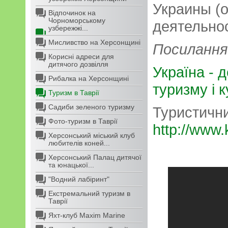
Украины (
Відпочинок на
Чорноморському
деятельнос
узбережжі...
Мисливство на Херсонщині
Посилання
Корисні адреси для
дитячого дозвілля
Україна - 
Рибалка на Херсонщині
туризму і к
Туризм в Таврії
Садиби зеленого туризму
Туристичн
Фото-туризм в Таврії
http://www.
Херсонський міський клуб
любителів коней...
Херсонський Палац дитячої
та юнацької...
"Водний лабіринт"
Екстремальний туризм в
Таврії
Яхт-клуб Maxim Marine