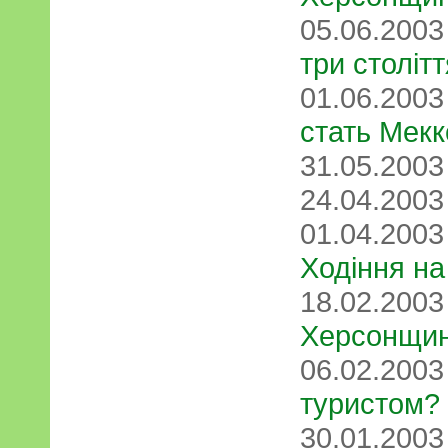
05.06.200
три століт
01.06.200
стать Мекк
31.05.200
24.04.200
01.04.200
Ходіння на
18.02.200
Херсонщи
06.02.200
туристом?
30.01.200