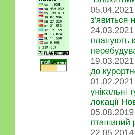
05.04.202
з’явиться 
24.03.202
планують 
перебудув
19.03.202
до курортн
01.02.202
унікальні т
локації Но
05.08.201
пташиний 
22.05.201