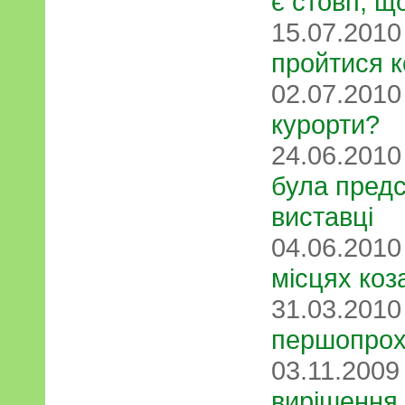
є стовп, щ
15.07.201
пройтися 
02.07.201
курорти?
24.06.201
була предс
виставці
04.06.201
місцях коз
31.03.201
першопрох
03.11.200
вирішення