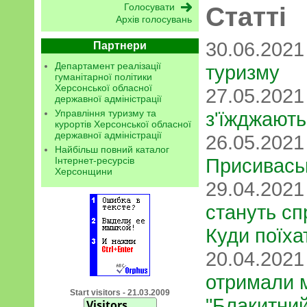
Статті
Архів голосувань
30.06.202
Партнери
Департамент реалізації
туризму
гуманітарної політики
Херсонської обласної
27.05.202
державної адміністрації
з'їжджают
Управління туризму та
курортів Херсонської обласної
державної адміністрації
26.05.202
Найбільш повний каталог
Присиваськ
Інтернет-ресурсів
Херсонщини
29.04.202
стануть сп
Куди поїха
20.04.202
отримали м
Start visitors - 21.03.2009
"Блакитний