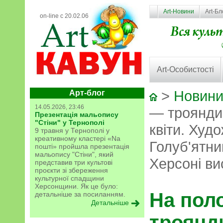
Art-Новини
Art-Бл
on-line с 20.02.06
Art-Особистості
>
Новини
Арт-блог
14.05.2026, 23:46
— троянди,
Презентація мальопису
"Стіни" у Тернополі
квіти. Худ
9 травня у Тернополі у
креативному кластері «Na
Голуб'ятни
пошті» пройшла презентація
мальопису "Стіни", який
Херсоні ви
представив три культові
проєкти зі збереження
культурної спадщини
Херсонщини. Як це було:
На пол
детальніше за посиланням.
Детальніше
троянд