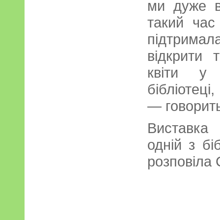
ми дуже в
такий час
підтримал
відкрити 
квіти у
бібліотеці
— говорит
Виставка
одній з бі
розповіла 