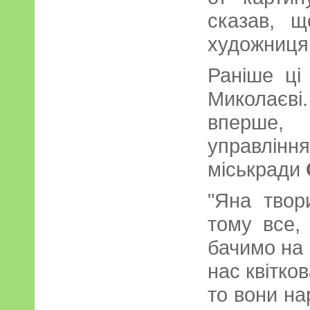
сказав, 
художниця
Раніше ці
Миколаєві.
вперше, 
управлінн
міськради
"Яна твор
тому все,
бачимо на ц
нас квітко
то вони на