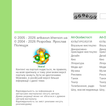
© 2005 - 2026 artkavun.kherson.ua
Art-Особистості
Art-О
© 2004 - 2026 Розробка:
Ярослав
КУЛЬТУРОЛОГІЯ
КУЛЬ
Полещук
Візуальне мистецтво
Візу
Декоративно-
Деко
прикладне мистецтво
прик
Дизайн
Диза
Кіно
Кіно
Література
Літер
Увага!
Медіа арт
Медіа
Контент на порталі подається, як правило,
Музика
Музи
на мові оригіналу и тому різні мовні версії
Реклама
Рекл
порталу можуть бути не ідентичними.
Можливо, в російській версії більше
Танок
Тано
інформації з даної теми.
Театр
Теат
Телебачення, радіо
Телеб
Шоу, масові видовища
Шоу,
Відповідальність за інформацію в
авторських матеріалах несуть автори.
Думка редакції може не збігатися з думкою
авторів матеріалу.
Відповідальність за зміст реклами несуть
рекламодавці.