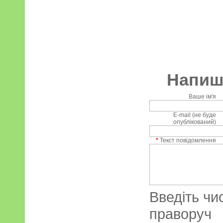
Напиші
Ваше ім'я
E-mail (не буде
опублікований)
*
Текст повідомлення
Введіть чи
праворуч