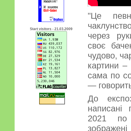
"Це певн
чаклунств
Start visitors - 21.03.2009
через рук
своє баче
чудово, ча
картини –
сама по со
— говорить
До експо
написані 
2021 по
зображен