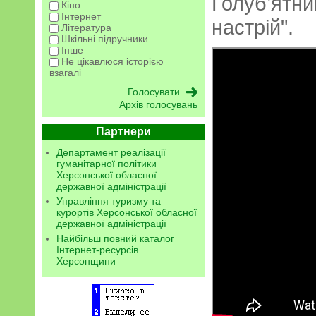
Голуб’ятни
Кіно
Інтернет
настрій".
Література
Шкільні підручники
Інше
Не цікавлюся історією
взагалі
Архів голосувань
Партнери
Департамент реалізації
гуманітарної політики
Херсонської обласної
державної адміністрації
Управління туризму та
курортів Херсонської обласної
державної адміністрації
Найбільш повний каталог
Інтернет-ресурсів
Херсонщини