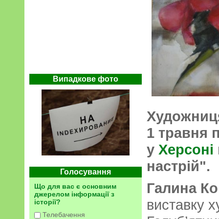
Випадкове фото
Художниця
1 травня 
у
Херсоні
настрій".
Голосування
Галина К
Що для вас є основним
джерелом інформації з
виставку х
історії?
Телебачення