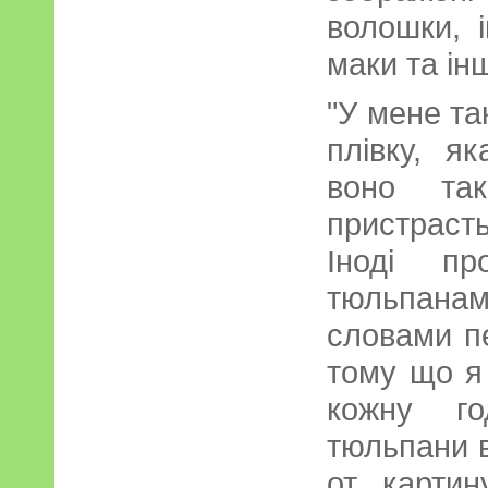
волошки, і
маки та інш
"У мене та
плівку, я
воно та
пристрасть
Іноді п
тюльпана
словами пе
тому що я
кожну го
тюльпани в
от карти