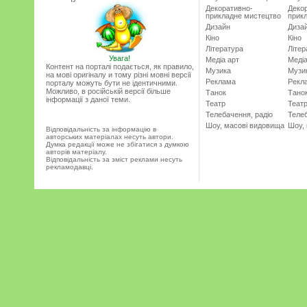
Декоративно-
Деко
прикладне мистецтво
прик
Дизайн
Диза
Кіно
Кіно
Література
Літер
Увага!
Медіа арт
Медіа
Контент на порталі подається, як правило,
Музика
Музи
на мові оригіналу и тому різні мовні версії
Реклама
Рекл
порталу можуть бути не ідентичними.
Можливо, в російській версії більше
Танок
Тано
інформації з даної теми.
Театр
Теат
Телебачення, радіо
Телеб
Шоу, масові видовища
Шоу,
Відповідальність за інформацію в
авторських матеріалах несуть автори.
Думка редакції може не збігатися з думкою
авторів матеріалу.
Відповідальність за зміст реклами несуть
рекламодавці.