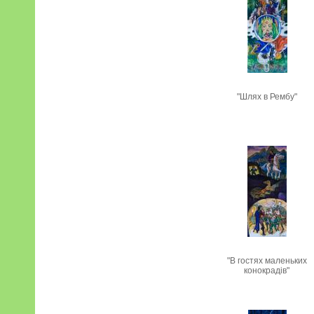
"Шлях в Рембу"
"В гостях маленьких
конокрадів"