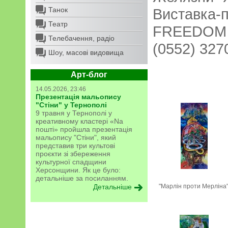
Танок
Виставка-п
Театр
FREEDOM по
Телебачення, радіо
(0552) 327
Шоу, масові видовища
Арт-блог
14.05.2026, 23:46
Презентація мальопису
"Стіни" у Тернополі
9 травня у Тернополі у
креативному кластері «Na
пошті» пройшла презентація
мальопису "Стіни", який
представив три культові
проєкти зі збереження
культурної спадщини
Херсонщини. Як це було:
детальніше за посиланням.
Детальніше
"Марлін проти Мерліна