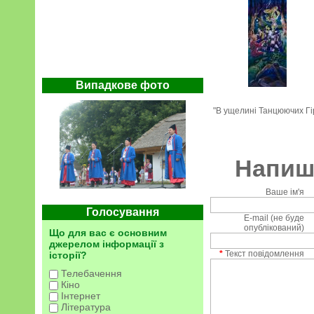
Випадкове фото
"В ущелині Танцюючих Гі
Напиші
Ваше ім'я
Голосування
E-mail (не буде
опублікований)
Що для вас є основним
джерелом інформації з
*
Текст повідомлення
історії?
Телебачення
Кіно
Інтернет
Література