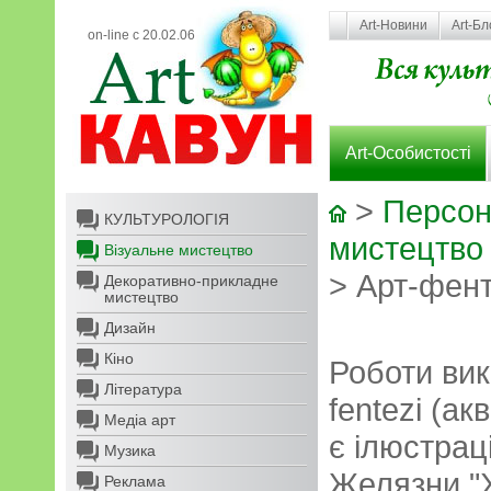
Art-Новини
Art-Бл
on-line с 20.02.06
Art-Особистості
>
Персон
КУЛЬТУРОЛОГІЯ
мистецтво
Візуальне мистецтво
> Арт-фент
Декоративно-прикладне
мистецтво
Дизайн
Кіно
Роботи вик
Література
fentezi (ак
Медіа арт
є ілюстра
Музика
Желязни "Х
Реклама