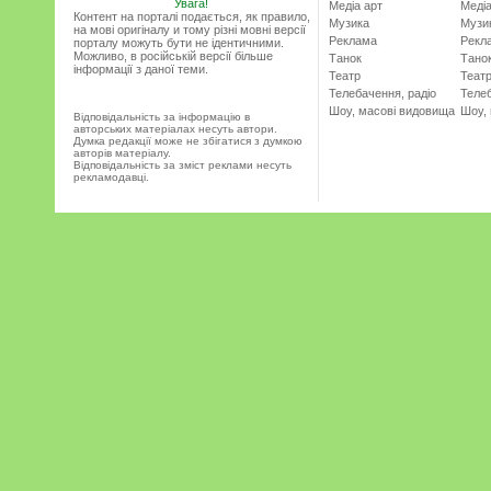
Увага!
Медіа арт
Медіа
Контент на порталі подається, як правило,
Музика
Музи
на мові оригіналу и тому різні мовні версії
Реклама
Рекл
порталу можуть бути не ідентичними.
Можливо, в російській версії більше
Танок
Тано
інформації з даної теми.
Театр
Теат
Телебачення, радіо
Телеб
Шоу, масові видовища
Шоу,
Відповідальність за інформацію в
авторських матеріалах несуть автори.
Думка редакції може не збігатися з думкою
авторів матеріалу.
Відповідальність за зміст реклами несуть
рекламодавці.