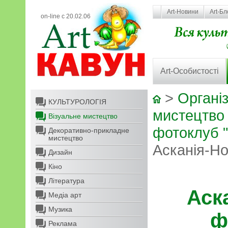
Art-Новини
Art-Бл
on-line с 20.02.06
Art-Особистості
>
Організ
КУЛЬТУРОЛОГІЯ
мистецтво
Візуальне мистецтво
фотоклуб "
Декоративно-прикладне
мистецтво
Асканія-Н
Дизайн
Кіно
Література
Аск
Медіа арт
Музика
ф
Реклама