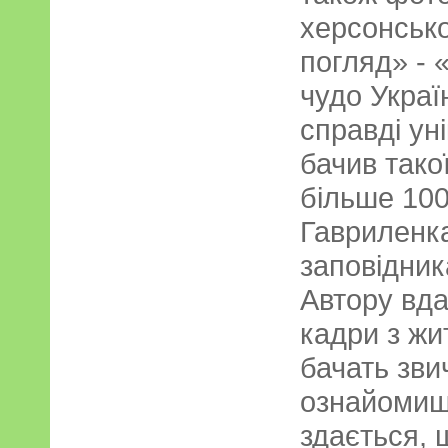
херсонсько
погляд» - 
чудо Украї
справді ун
бачив такої
більше 100
Гавриленка
заповідник
Автору вда
кадри з жи
бачать звич
ознайомиш
здається, 