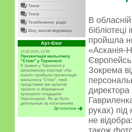
Танок
Театр
В обласній
Телебачення, радіо
бібліотеці
Шоу, масові видовища
пройшла ни
Арт-блог
«Асканія-Н
14.05.2026, 23:46
Презентація мальопису
Європейськ
"Стіни" у Тернополі
9 травня у Тернополі у
Зокрема ві
креативному кластері «Na
пошті» пройшла презентація
персональ
мальопису "Стіни", який
представив три культові
директора 
проєкти зі збереження
культурної спадщини
Гавриленка
Херсонщини. Як це було:
детальніше за посиланням.
руках) під
Детальніше
не відобра
також фото