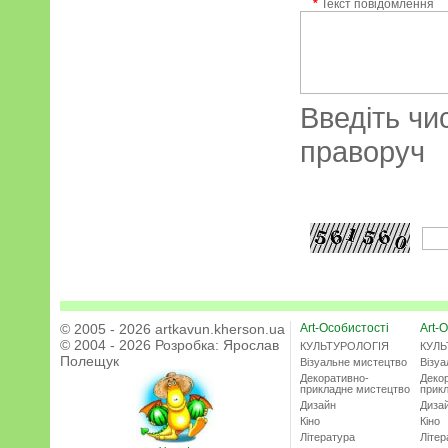
*
Текст повідомлення
Введіть чи
праворуч
© 2005 - 2026 artkavun.kherson.ua
Art-Особистості
Art-О
© 2004 - 2026 Розробка:
Ярослав
КУЛЬТУРОЛОГІЯ
КУЛЬ
Полещук
Візуальне мистецтво
Візу
Декоративно-
Деко
прикладне мистецтво
прик
Дизайн
Диза
Кіно
Кіно
Література
Літер