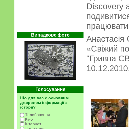
Discovery 
подивитися
працювати 
Випадкове фото
Анастасія
«Свіжий п
"Гривна СВ
10.12.2010.
Голосування
Що для вас є основним
джерелом інформації з
історії?
Телебачення
Кіно
Інтернет
Література