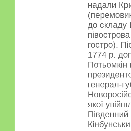
надали Кр
(перемови
до складу 
півострова
гостро). П
1774 р. до
Потьомкін 
президенто
генерал-г
Новоросійс
якої увійш
Південний 
Кінбунськи