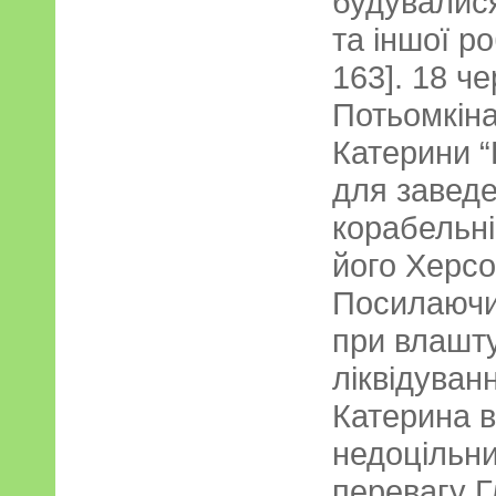
будувалися
та іншої ро
163]. 18 че
Потьомкіна
Катерини “
для заведе
корабельні
його Херсо
Посилаючис
при влашту
ліквідуван
Катерина в
недоцільни
перевагу Г