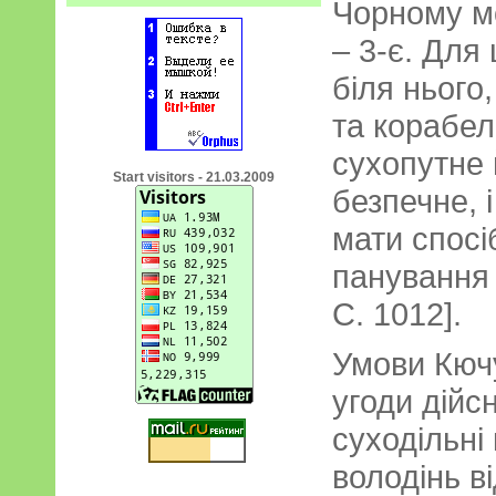
Чорному м
– 3-є. Для
біля нього,
та корабе
сухопутне 
Start visitors - 21.03.2009
безпечне, і
мати спосі
панування 
С. 1012].
Умови Кюч
угоди дійс
суходільні
володінь в