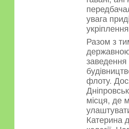
передбача
увага при
укріпленням
Разом з ти
державною
заведення 
будівницт
флоту. Дос
Дніпровськ
місця, де 
улаштувати
Катерина 