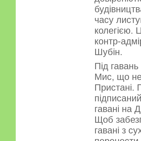
будівництв
часу листу
колегією. 
контр-адм
Шубін.
Під гавань
Мис, що не
Пристані. 
підписаний
гавані на 
Щоб забезп
гавані з с
перенести