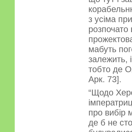
корабельн
з усіма пр
розпочато
прожектова
мабуть пого
залежить, 
тобто де О
Арк. 73].
“Щодо Хер
імператриц
про вибір 
де б не ст