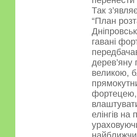
Так з’явля
“План роз
Дніпровськ
гавані форт
передбача
дерев’яну 
великою, 
прямокутн
фортецею,
влаштувати
елінгів на 
ураховуюч
найближчи