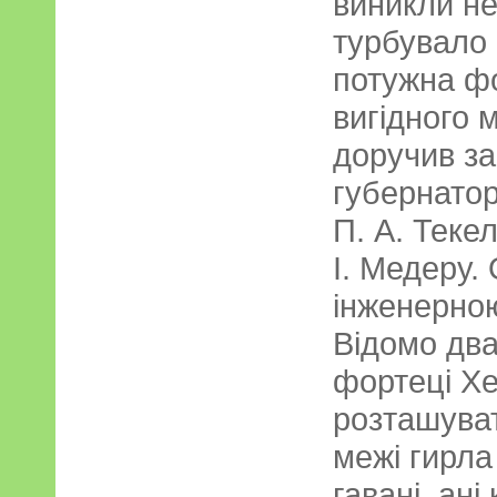
виникли не
турбувало
потужна фо
вигідного 
доручив за
губернатор
П. А. Теке
І. Медеру.
інженерно
Відомо два
фортеці Хе
розташуват
межі гирла
гавані, ані