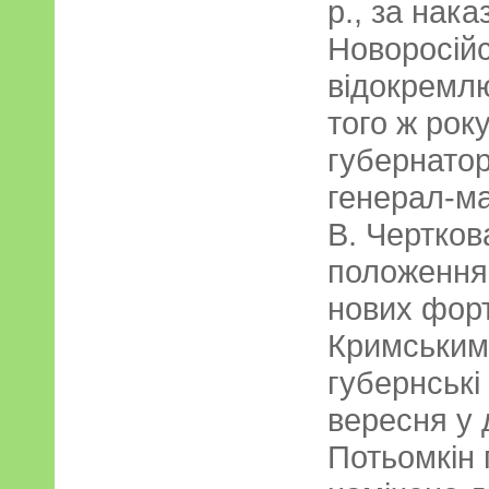
р., за нака
Новоросійс
відокремлю
того ж рок
губернатор
генерал-м
В. Чертков
положення 
нових форт
Кримським
губернські 
вересня у 
Потьомкін 