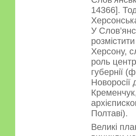
14366]. Тод
Херсонська
У Слов’ян
розмістити
Херсону, с
роль центр
губернії (
Новоросії 
Кременчук,
архієписк
Полтаві).
Великі пл