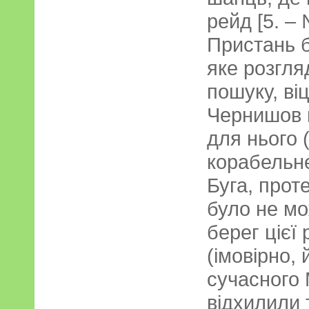
рейд [5. –
Пристань б
яке розгля
пошуку, віц
Чернишов 
для нього 
корабельне
Буга, прот
було не мо
берег цієї
(імовірно,
сучасного 
відхилили 