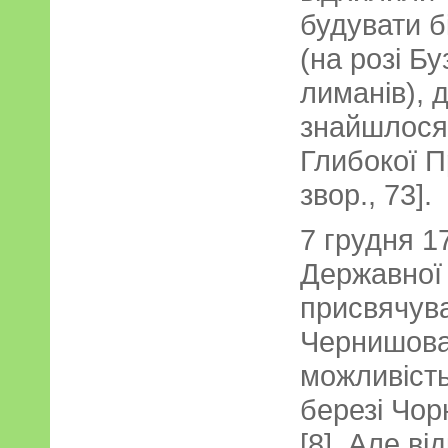
будувати б
(на розі Б
лиманів), 
знайшлося,
Глибокої Пр
звор., 73].
7 грудня 17
Державної
присвячува
Чернишова
можливість
березі Чор
[8]. Але ві