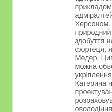
прикладом
адміралтей
Херсоном.
природний 
здобуття н
фортеця, я
Медер. Ци
можна обв
укріпленням
Катерина н
проектуван
розрахову
оволодіння