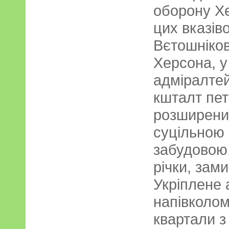
оборону Х
цих вказів
Вєтошніков
Херсона, у
адміралте
кшталт пет
розширений
суцільною
забудовою,
річки, зами
Укріплене 
напівколом
квартали з