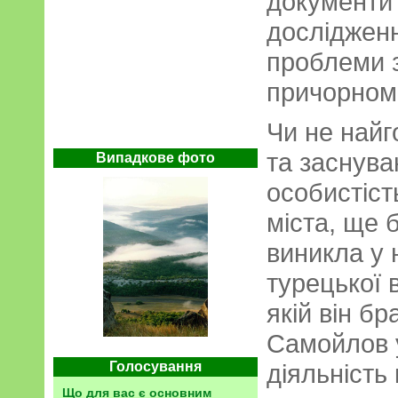
документи 
дослідженн
проблеми 
причорномо
Чи не найг
та заснува
Випадкове фото
особистіст
міста, ще 
виникла у 
турецької 
якій він бр
Самойлов у
Голосування
діяльність
Що для вас є основним