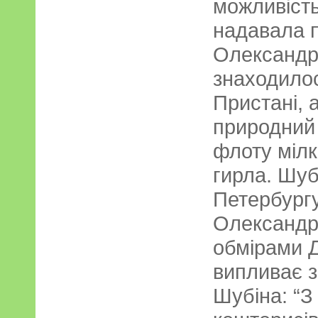
можливість
надавала 
Олександр
знаходилос
Пристані, 
природний 
флоту міл
гирла. Шуб
Петербургу
Олександр-
обмірами Д
випливає 
Шубіна: “З