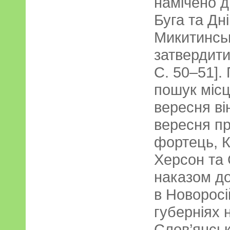
намічено дв
Буга та Дні
Микитинськ
затвердити 
С. 50–51].
пошук місц
вересня ві
вересня пр
фортець, К
Херсон та 
наказом д
в Новоросі
губерніях 
Слов’янськ