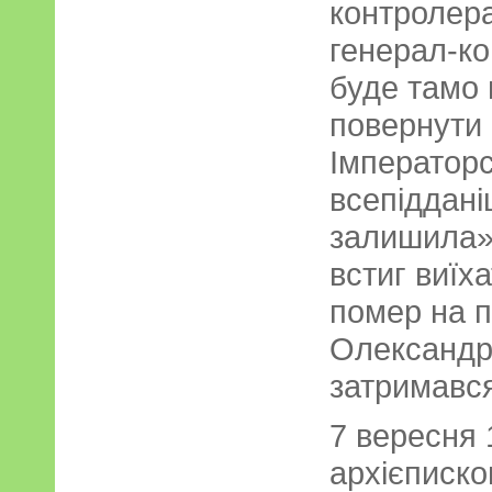
контролера
генерал-ко
буде тамо 
повернути 
Імператорс
всепіддані
залишила» 
встиг виїх
помер на п
Олександр
затримався
7 вересня 
архієписко