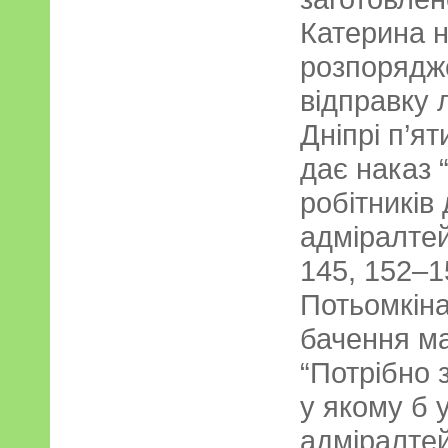
Катерина н
розпорядже
відправку 
Дніпрі п’ят
дає наказ 
робітників
адміралтей
145, 152–1
Потьомкін
бачення ма
“Потрібно 
у якому б 
адміралтей