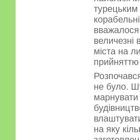
турецьким
корабельн
вважалося
величезні 
міста на л
прийняттю
Розпочався
не було. Ш
марнувати 
будівництв
влаштувати
на яку кіль
заготовлено