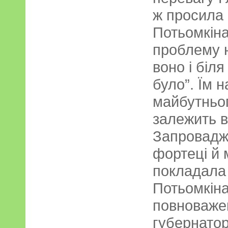
ж просила
Потьомкіна
проблему н
воно і бі
було”. Їм 
майбутньог
залежить в
Запровадж
фортеці й 
покладала
Потьомкіна.
повноважен
губернатор