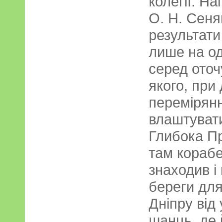
колегії. На
О. Н. Сеня
результати
лише на од
серед оточ
якого, при
перемірянн
влаштуват
Глибока Пр
там корабе
знаходив і
береги для
Дніпру від
шанць, де 