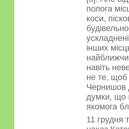
полога міс
коси, піско
будівельно
ускладнені
інших місц
найближчи
навіть нев
не те, щоб
Чернишов д
думки, що 
якомога бл
11 грудня 