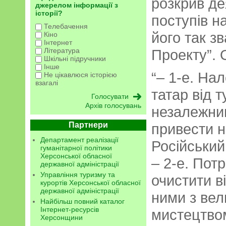
розкрив де
джерелом інформації з
історії?
поступів н
Телебачення
його так з
Кіно
Інтернет
Література
Проекту”. 
Шкільні підручники
Інше
“– 1-е. На
Не цікавлюся історією
взагалі
татар від т
Архів голосувань
незалежним
Партнери
привести н
Департамент реалізації
Російський
гуманітарної політики
Херсонської обласної
– 2-е. Пот
державної адміністрації
Управління туризму та
очистити ві
курортів Херсонської обласної
державної адміністрації
ними з вел
Найбільш повний каталог
Інтернет-ресурсів
мистецтвом
Херсонщини