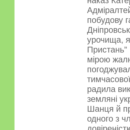
наказ Кате
Адміралтей
побудову г
Дніпровськ
урочища, я
Пристань” 
мірою жал
погоджува
тимчасової
радила вик
земляні ук
Шанця й п
одного з ч
довіреніст