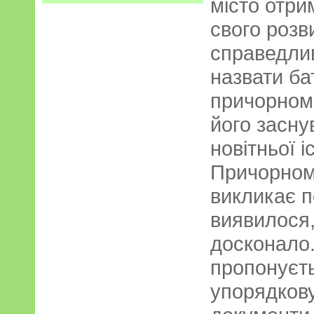
місто отри
свого розв
справедли
назвати ба
причорномо
його засну
новітньої і
Причорном
викликає п
виявилося,
досконало.
пропонуєть
упорядкову