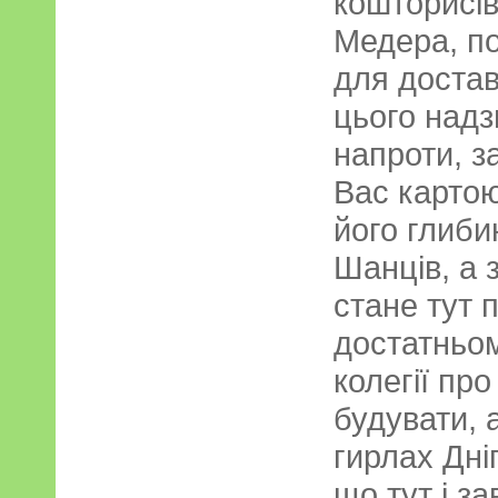
кошторисів
Медера, п
для достав
цього надз
напроти, з
Вас картою
його глиби
Шанців, а 
стане тут п
достатньом
колегії пр
будувати, 
гирлах Дніп
що тут і з