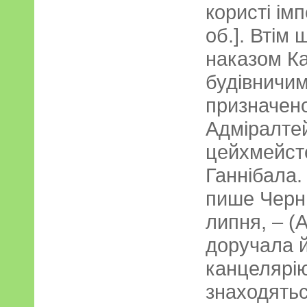
користі імп
об.]. Втім 
наказом Ка
будівничи
призначено
Адміралтей
цейхмейст
Ганнібала.
пише Черн
липня, – (
доручала й
канцелярію
знаходятьс