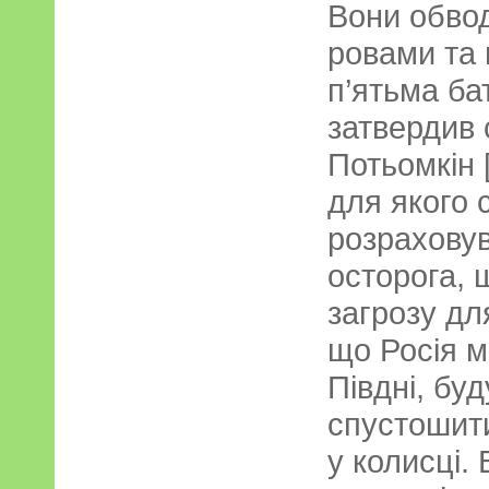
Вони обво
ровами та
п’ятьма ба
затвердив 
Потьомкін 
для якого 
розрахову
осторога, 
загрозу дл
що Росія м
Півдні, бу
спустошити
у колисці.