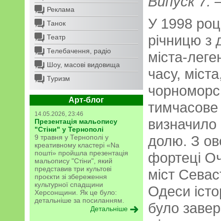
Випуск 7. –
Реклама
У 1998 роц
Танок
річницю з 
Театр
Телебачення, радіо
міста-леге
Шоу, масові видовища
часу, міст
Туризм
чорноморсь
Арт-блог
тимчасове
14.05.2026, 23:46
визначило
Презентація мальопису
"Стіни" у Тернополі
долю. З ов
9 травня у Тернополі у
креативному кластері «Na
пошті» пройшла презентація
фортеці Оч
мальопису "Стіни", який
представив три культові
міст Севас
проєкти зі збереження
культурної спадщини
Одеси істо
Херсонщини. Як це було:
детальніше за посиланням.
було завер
Детальніше