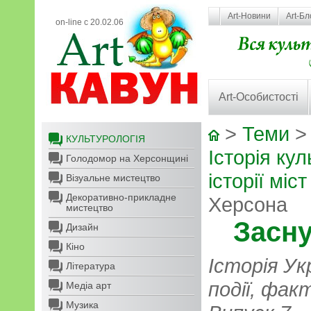
Art-Новини
Art-Бл
on-line с 20.02.06
Art-Особистості
>
Теми
КУЛЬТУРОЛОГІЯ
Історія кул
Голодомор на Херсонщині
історії міст 
Візуальне мистецтво
Декоративно-прикладне
Херсона
мистецтво
Засн
Дизайн
Кіно
Історія Ук
Література
події, фак
Медіа арт
Музика