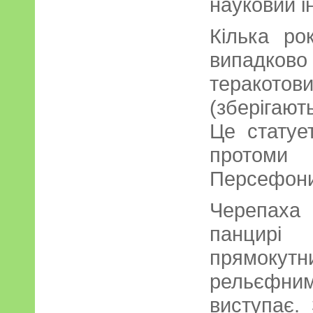
науковий і
Кілька ро
випадко
терако
(зберігают
Це статуе
протоми
Персефони
Черепаха
панцир
прямоку
рельєфни
виступає.