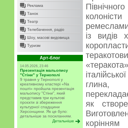
Північног
Реклама
Танок
колоніс
Театр
ремеслами
Телебачення, радіо
із видів
Шоу, масові видовища
короплас
Туризм
теракото
Арт-блог
«терако
14.05.2026, 23:46
Презентація мальопису
італійськ
"Стіни" у Тернополі
9 травня у Тернополі у
глина,
креативному кластері «Na
пошті» пройшла презентація
переклада
мальопису "Стіни", який
представив три культові
як створе
проєкти зі збереження
культурної спадщини
Виготовлен
Херсонщини. Як це було:
детальніше за посиланням.
корінням
Детальніше