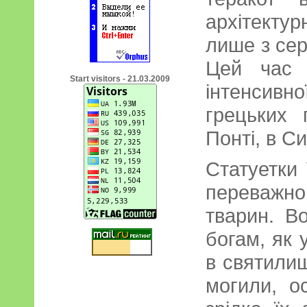
архітекту
лише з сер
Цей час 
Start visitors - 21.03.2009
інтенсив
грецьких 
Понті, в Си
Статуетки 
переважно
тварин. В
богам, як 
в святилищ
могили, о