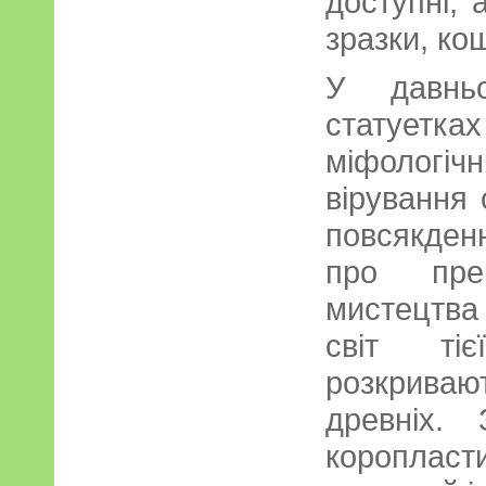
доступні, 
зразки, ко
У давньо
статуетка
міфологічн
вірування 
повсякде
про пре
мистецтва
світ тіє
розкрива
древніх. 
короплас