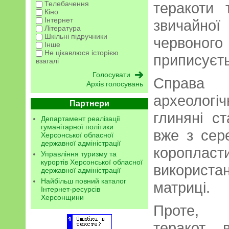
Телебачення
теракоти 
Кіно
Інтернет
звичайно
Література
Шкільні підручники
червоного
Інше
Не цікавлюся історією
приписуєть
взагалі
Справа
Архів голосувань
археолог
Партнери
глиняні ст
Департамент реалізації
гуманітарної політики
вже з сере
Херсонської обласної
державної адміністрації
коропла
Управління туризму та
курортів Херсонської обласної
використа
державної адміністрації
Найбільш повний каталог
матриці.
Інтернет-ресурсів
Херсонщини
Проте, 
теракот 