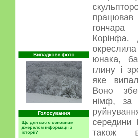
скульптор
працював
гончара 
Корінфа.
окреслила 
Випадкове фото
юнака, б
глину і з
яке випа
Воно збе
німф, за 
руйнуван
Голосування
середини I
Що для вас є основним
джерелом інформації з
також ви
історії?