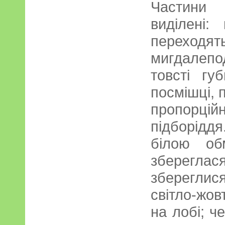
Частини
виділені:
переходят
мигдалепод
товсті гу
посмішці, 
пропорці
підборідд
білою об
зберегла
збереглис
світло-жов
на лобі; ч