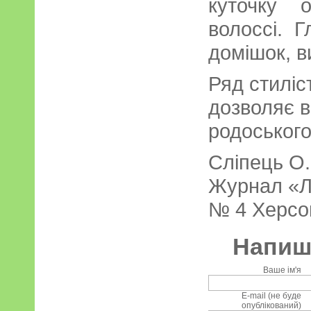
куточку 
волоссі. Г
домішок, в
Ряд стиліс
дозволяє в
родоського
Сліпець О
Журнал «Л
№ 4 Херсо
Напиші
Ваше ім'я
E-mail (не буде
опублікований)