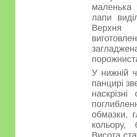
маленька 
лапи виділ
Верхня 
виготовл
загладжен
порожнист
У нижній ч
панцирі зве
наскрізні
поглиблен
обмазки, г
кольору, 
Висота ста