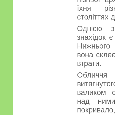
їхня різ
століттях д
Однією з
знахідок є
Нижнього 
вона склеє
втрати.
Обличчя
витягнут
валиком 
над ними
покривало