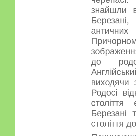
знайшли в
Березані
античних
Причорн
зображен
до родос
Англійськи
виходячи 
Родосі ві
століття
Березані 
століття до