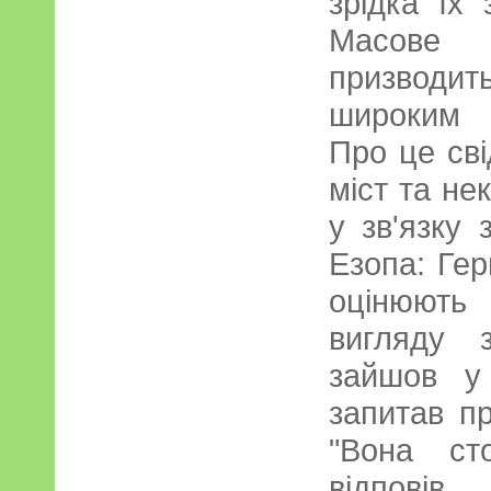
зрідка їх
Масове в
призводи
широким 
Про це сві
міст та нек
у зв'язку 
Езопа: Гер
оцінюють
вигляду 
зайшов у
запитав пр
"Вона ст
відпові