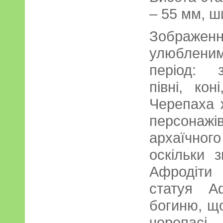
– 55 мм, ш
Зображ
улюбленим
період: 
півні, ко
Черепаха 
персона
архаїчного
оскільки 
Афродіти
статуя А
богиню, що
черепасі