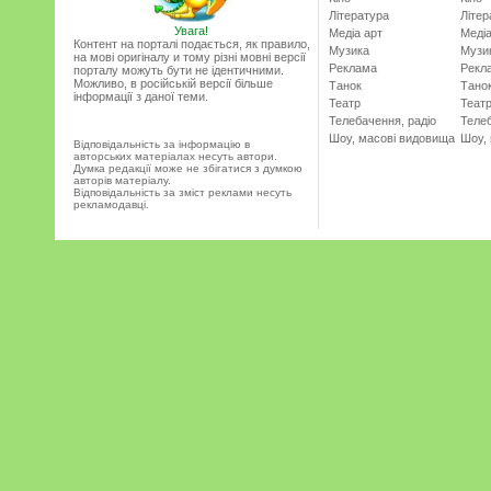
Література
Літер
Увага!
Медіа арт
Медіа
Контент на порталі подається, як правило,
Музика
Музи
на мові оригіналу и тому різні мовні версії
Реклама
Рекл
порталу можуть бути не ідентичними.
Можливо, в російській версії більше
Танок
Тано
інформації з даної теми.
Театр
Теат
Телебачення, радіо
Телеб
Шоу, масові видовища
Шоу,
Відповідальність за інформацію в
авторських матеріалах несуть автори.
Думка редакції може не збігатися з думкою
авторів матеріалу.
Відповідальність за зміст реклами несуть
рекламодавці.