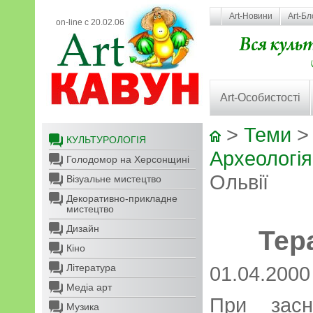
Art-Новини
Art-Бл
on-line с 20.02.06
Art-Особистості
>
Теми
КУЛЬТУРОЛОГІЯ
Археологія
Голодомор на Херсонщині
Ольвії
Візуальне мистецтво
Декоративно-прикладне
мистецтво
Дизайн
Тер
Кіно
Література
01.04.2000
Медіа арт
При засн
Музика