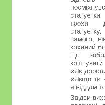
посміхну
статуетки
трохи д
статуетк
самого, в
коханий бо
що зобр
коштувати 
«Як дорога
«Якщо ти в
я віддам т
Звідси вих