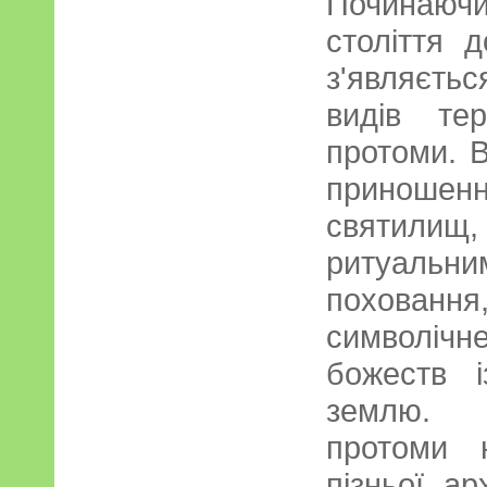
Починаючи
століття 
з'являєть
видів те
протоми. 
приноше
святил
ритуальни
похован
символічн
божеств і
землю. 
протоми 
пізньої а