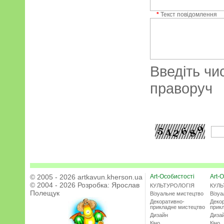
*
Текст повідомлення
Введіть чи
праворуч
© 2005 - 2026 artkavun.kherson.ua
Art-Особистості
Art-О
© 2004 - 2026 Розробка:
Ярослав
КУЛЬТУРОЛОГІЯ
КУЛЬ
Полещук
Візуальне мистецтво
Візу
Декоративно-
Деко
прикладне мистецтво
прик
Дизайн
Диза
Кіно
Кіно