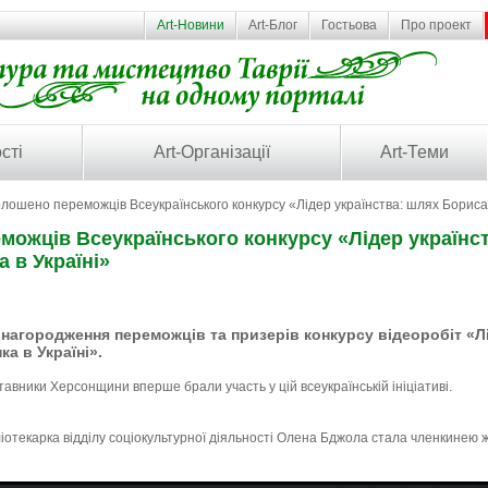
Art-Новини
Art-Блог
Гостьова
Про проект
сті
Art-Організації
Art-Теми
лошено переможців Всеукраїнського конкурсу «Лідер українства: шлях Бориса 
ожців Всеукраїнського конкурсу «Лідер українс
 в Україні»
 нагородження переможців та призерів конкурсу відеоробіт «Лі
а в Україні».
тавники Херсонщини вперше брали участь у цій всеукраїнській ініціативі.
ліотекарка відділу соціокультурної діяльності Олена Бджола стала членкинею ж