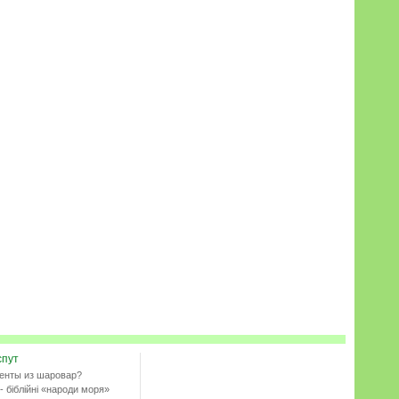
спут
енты из шаровар?
- біблійні «народи моря»