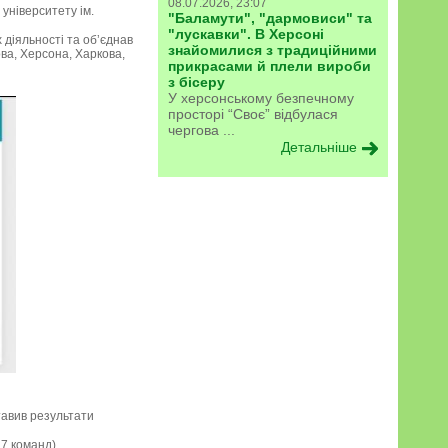
08.07.2026, 23:07
 університету ім.
"Баламути", "дармовиси" та
"лускавки". В Херсоні
х діяльності та обʼєднав
знайомилися з традиційними
ова, Херсона, Харкова,
прикрасами й плели вироби
з бісеру
У херсонському безпечному
просторі “Своє” відбулася
чергова ...
Детальніше
тавив результати
7 команд).