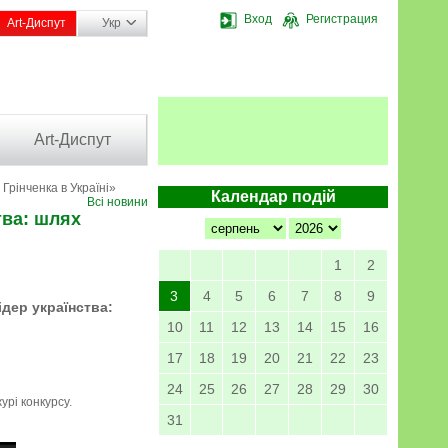
Вход
Регистрация
Art-Диспут
Укр
Art-Диспут
Грінченка в Україні»
Календар подій
Всі новини
тва: шлях
1
2
3
4
5
6
7
8
9
дер українства:
10
11
12
13
14
15
16
17
18
19
20
21
22
23
24
25
26
27
28
29
30
урі конкурсу.
31