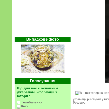
Випадкове фото
Голосування
Що для вас є основним
джерелом інформації з
Тож тепер на інте
історії?
українець рік служив у м
Телебачення
Русових.
Кіно