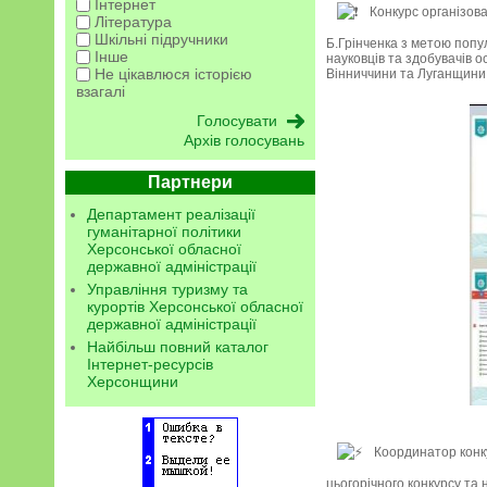
Інтернет
Конкурс організова
Література
Шкільні підручники
Б.Грінченка з метою попул
Інше
науковців та здобувачів о
Не цікавлюся історією
Вінниччини та Луганщини
взагалі
Архів голосувань
Партнери
Департамент реалізації
гуманітарної політики
Херсонської обласної
державної адміністрації
Управління туризму та
курортів Херсонської обласної
державної адміністрації
Найбільш повний каталог
Інтернет-ресурсів
Херсонщини
Координатор конк
цьогорічного конкурсу та 