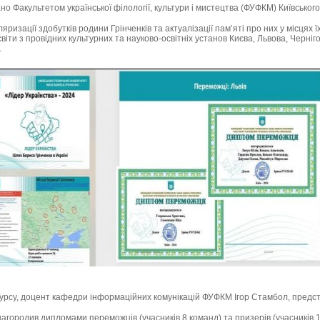
но Факультетом української філології, культури і мистецтва (ФУФКМ) Київського
яризації здобутків родини Грінченків та актуалізації памʼяті про них у місцях ї
світи з провідних культурних та науково-освітніх установ Києва, Львова, Черніг
.
урсу, доцент кафедри інформаційних комунікацій ФУФКМ Ігор Стамбол, предс
нагородив дипломами переможців (учасників 8 команд) та призерів (учасників 1