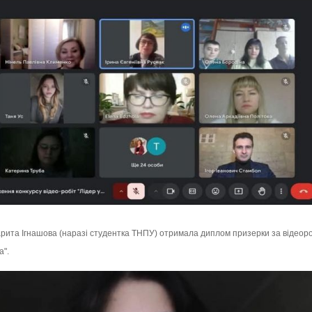
рита Ігнашова (наразі студентка ТНПУ) отримала диплом призерки за відеороб
а".