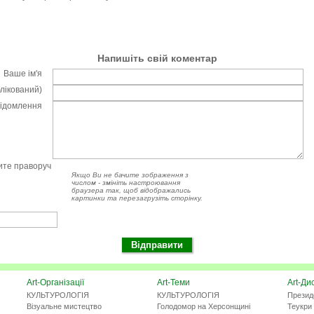
Напишіть свій коментар
Ваше ім'я
блікований)
відомлення
чите праворуч
Якщо Ви не бачите зображення з
числом - змініть настроювання
браузера так, щоб відображались
картинки та перезагрузіть сторінку.
Art-Організації
Art-Теми
Art-Ди
КУЛЬТУРОЛОГІЯ
КУЛЬТУРОЛОГІЯ
Презид
Візуальне мистецтво
Голодомор на Херсонщині
Теукри 