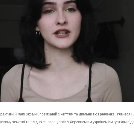
рактивній мапі Україні, пов'язаній з життям та діяльністю Грінченка, з'явився і
ісцевому земстві та плідно співпрацював з Херсонським українським гуртком пі