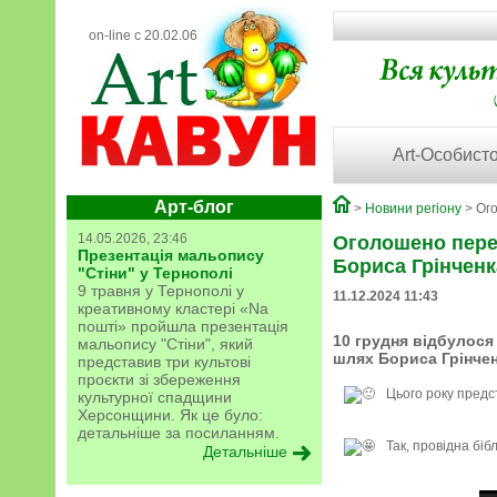
on-line с 20.02.06
Art-Особисто
Арт-блог
>
Новини регіону
> Ого
14.05.2026, 23:46
Оголошено перем
Презентація мальопису
Бориса Грінченка
"Стіни" у Тернополі
9 травня у Тернополі у
11.12.2024 11:43
креативному кластері «Na
пошті» пройшла презентація
10 грудня відбулося
мальопису "Стіни", який
шлях Бориса Грінченк
представив три культові
проєкти зі збереження
Цього року предс
культурної спадщини
Херсонщини. Як це було:
детальніше за посиланням.
Так, провідна біб
Детальніше