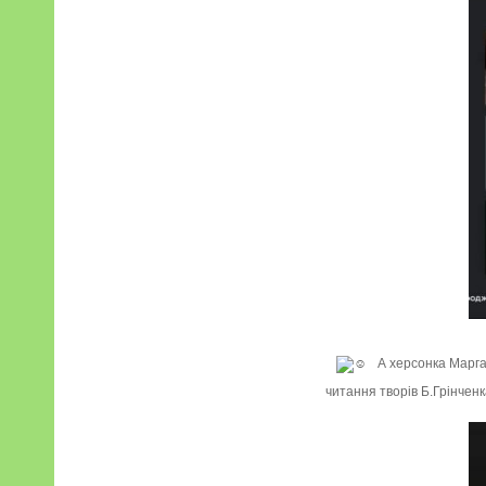
А херсонка Марга
читання творів Б.Грінченк