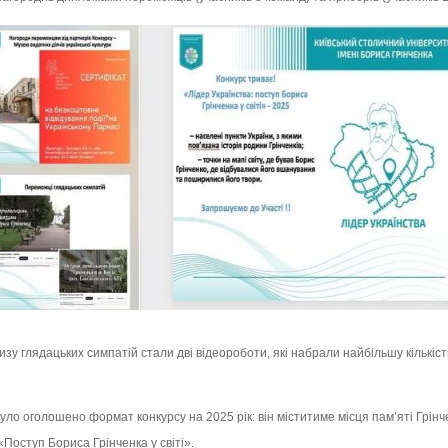
у глядацьких симпатій стали дві відеороботи, які набрали найбільшу кількіст
о оголошено формат конкурсу на 2025 рік: він міститиме місця памʼяті Грінчен
Поступ Бориса Грінченка у світі».