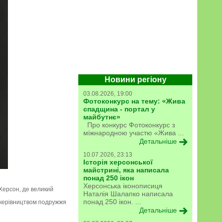
Новини регіону
03.08.2026, 19:00
Фотоконкурс на тему: «Жива
спадщина - портал у
майбутнє»
Про конкурс Фотоконкурс з
міжнародною участю «Жива ...
Детальніше
10.07.2026, 23:13
Історія херсонської
майстрині, яка написала
понад 250 ікон
Херсонська іконописиця
 Херсон, де великий
Наталія Шалапко написала
понад 250 ікон. ...
д керівництвом подружжя
Детальніше